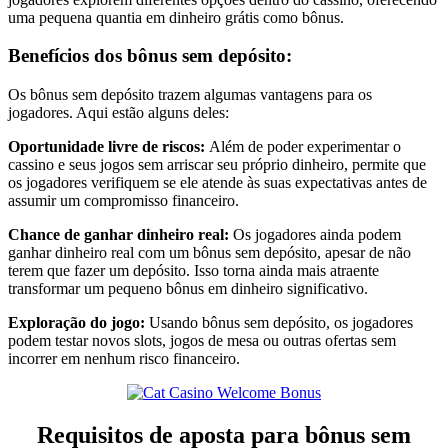
uma pequena quantia em dinheiro grátis como bônus.
Benefícios dos bônus sem depósito:
Os bônus sem depósito trazem algumas vantagens para os
jogadores. Aqui estão alguns deles:
Oportunidade livre de riscos:
Além de poder experimentar o
cassino e seus jogos sem arriscar seu próprio dinheiro, permite que
os jogadores verifiquem se ele atende às suas expectativas antes de
assumir um compromisso financeiro.
Chance de ganhar dinheiro real:
Os jogadores ainda podem
ganhar dinheiro real com um bônus sem depósito, apesar de não
terem que fazer um depósito. Isso torna ainda mais atraente
transformar um pequeno bônus em dinheiro significativo.
Exploração do jogo:
Usando bônus sem depósito, os jogadores
podem testar novos slots, jogos de mesa ou outras ofertas sem
incorrer em nenhum risco financeiro.
Requisitos de aposta para bônus sem