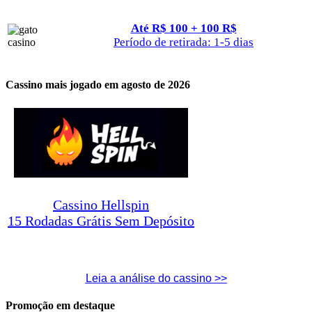
Até R$ 100 + 100 R$
Período de retirada: 1-5 dias
Cassino mais jogado em agosto de 2026
Cassino Hellspin
15 Rodadas Grátis Sem Depósito
Leia a análise do cassino >>
Promoção em destaque