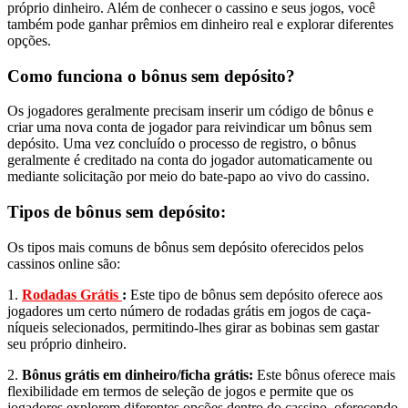
próprio dinheiro. Além de conhecer o cassino e seus jogos, você
também pode ganhar prêmios em dinheiro real e explorar diferentes
opções.
Como funciona o bônus sem depósito?
Os jogadores geralmente precisam inserir um código de bônus e
criar uma nova conta de jogador para reivindicar um bônus sem
depósito. Uma vez concluído o processo de registro, o bônus
geralmente é creditado na conta do jogador automaticamente ou
mediante solicitação por meio do bate-papo ao vivo do cassino.
Tipos de bônus sem depósito:
Os tipos mais comuns de bônus sem depósito oferecidos pelos
cassinos online são:
1.
Rodadas Grátis
:
Este tipo de bônus sem depósito oferece aos
jogadores um certo número de rodadas grátis em jogos de caça-
níqueis selecionados, permitindo-lhes girar as bobinas sem gastar
seu próprio dinheiro.
2.
Bônus grátis em dinheiro/ficha grátis:
Este bônus oferece mais
flexibilidade em termos de seleção de jogos e permite que os
jogadores explorem diferentes opções dentro do cassino, oferecendo