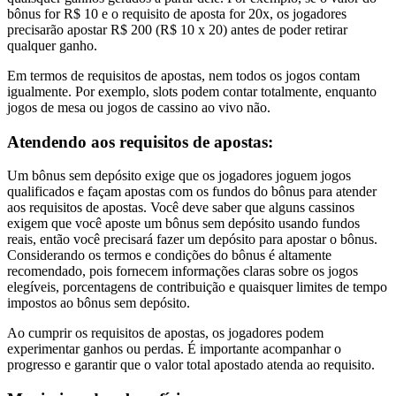
bônus for R$ 10 e o requisito de aposta for 20x, os jogadores
precisarão apostar R$ 200 (R$ 10 x 20) antes de poder retirar
qualquer ganho.
Em termos de requisitos de apostas, nem todos os jogos contam
igualmente. Por exemplo, slots podem contar totalmente, enquanto
jogos de mesa ou jogos de cassino ao vivo não.
Atendendo aos requisitos de apostas:
Um bônus sem depósito exige que os jogadores joguem jogos
qualificados e façam apostas com os fundos do bônus para atender
aos requisitos de apostas. Você deve saber que alguns cassinos
exigem que você aposte um bônus sem depósito usando fundos
reais, então você precisará fazer um depósito para apostar o bônus.
Considerando os termos e condições do bônus é altamente
recomendado, pois fornecem informações claras sobre os jogos
elegíveis, porcentagens de contribuição e quaisquer limites de tempo
impostos ao bônus sem depósito.
Ao cumprir os requisitos de apostas, os jogadores podem
experimentar ganhos ou perdas. É importante acompanhar o
progresso e garantir que o valor total apostado atenda ao requisito.