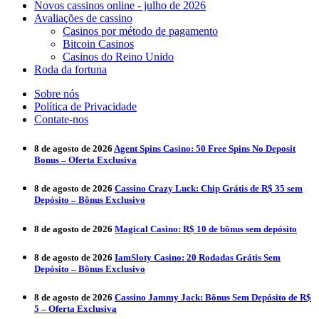
Novos cassinos online - julho de 2026
Avaliações de cassino
Casinos por método de pagamento
Bitcoin Casinos
Casinos do Reino Unido
Roda da fortuna
Sobre nós
Política de Privacidade
Contate-nos
8 de agosto de 2026
Agent Spins Casino: 50 Free Spins No Deposit
Bonus – Oferta Exclusiva
8 de agosto de 2026
Cassino Crazy Luck: Chip Grátis de R$ 35 sem
Depósito – Bônus Exclusivo
8 de agosto de 2026
Magical Casino: R$ 10 de bônus sem depósito
8 de agosto de 2026
IamSloty Casino: 20 Rodadas Grátis Sem
Depósito – Bônus Exclusivo
8 de agosto de 2026
Cassino Jammy Jack: Bônus Sem Depósito de R$
5 – Oferta Exclusiva