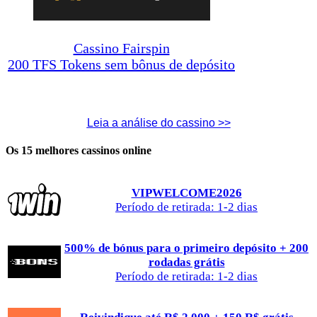
Cassino Fairspin
200 TFS Tokens sem bônus de depósito
Leia a análise do cassino >>
Os 15 melhores cassinos online
VIPWELCOME2026
Período de retirada: 1-2 dias
500% de bónus para o primeiro depósito + 200
rodadas grátis
Período de retirada: 1-2 dias