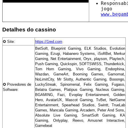
Responsa
jo
www.begam
Detalhes do cassino
✪ Site:
https://1red.com
BetSoft, Blueprint Gaming, ELK Studios, Evolution
Gaming, Ezugi, Habanero Systems, iSoftBet, Merkur
Gaming, Net Entertainment, Oryx, playson, Playtech,
Push Gaming, Quickspin, SOFTSWISS, Thunderkick,
Tom Horn Gaming, Vivo Gaming, Endorphina,
Wazdan, GameArt, Booming Games, Gamomat,
NoLimitCity, Mr Slotty, Authentic Gaming, Booongo,
✪ Provedores de
LuckyStreak, Spinomenal, Felix Gaming, Fugaso,
Software:
Belatra Games, Platipus Gaming, Nucleus Gaming,
BGAMING, Fazi, Evoplay Entertainment, Golden
Hero, AvatarUX, Mascot Gaming, TvBet, NetGame
Entertainment, Spearhead Studios, Swintt, TrueLab
Games, Mancala Gaming, Arcadem, Peter And Sons,
Absolute Live Gaming, SmartSoft Gaming, KA
Gaming, Onlyplay, Reevo, Amusnet Interactive,
Gamebeat