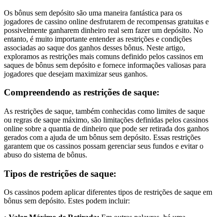
Os bônus sem depósito são uma maneira fantástica para os
jogadores de cassino online desfrutarem de recompensas gratuitas e
possivelmente ganharem dinheiro real sem fazer um depósito. No
entanto, é muito importante entender as restrições e condições
associadas ao saque dos ganhos desses bônus. Neste artigo,
exploramos as restrições mais comuns definido pelos cassinos em
saques de bônus sem depósito e fornece informações valiosas para
jogadores que desejam maximizar seus ganhos.
Compreendendo as restrições de saque:
As restrições de saque, também conhecidas como limites de saque
ou regras de saque máximo, são limitações definidas pelos cassinos
online sobre a quantia de dinheiro que pode ser retirada dos ganhos
gerados com a ajuda de um bônus sem depósito. Essas restrições
garantem que os cassinos possam gerenciar seus fundos e evitar o
abuso do sistema de bônus.
Tipos de restrições de saque:
Os cassinos podem aplicar diferentes tipos de restrições de saque em
bônus sem depósito. Estes podem incluir: