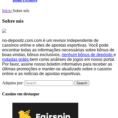
Bônus Exclusivo
Início
Sobre nós
Sobre nós
no-depositz.com.com é um revisor independente de
cassinos online e sites de apostas esportivas. Você pode
encontrar todas as informações necessárias sobre bônus de
boas-vindas, bônus exclusivos,
nenhum bônus de depósito
e
rodadas grátis
bem como análises de jogos em nosso portal.
Por favor, assine nosso boletim informativo para receber as
últimas promoções e manter-se atualizado sobre o cassino
online e as notícias de apostas esportivas.
Adquira por:
Cassino em destaque