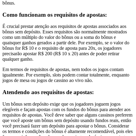
bônus.
Como funcionam os requisitos de apostas:
É crucial prestar atenção aos requisitos de apostas associados aos
bônus sem depósito. Esses requisitos são normalmente mostrados
como um múltiplo do valor do bônus ou a soma do bônus e
quaisquer ganhos gerados a partir dele. Por exemplo, se o valor do
bônus for R$ 10 e o requisito de aposta para 20x, os jogadores
precisarão apostar R$ 200 (R$ 10 x 20) antes de poder retirar
qualquer ganho.
Em termos de requisitos de apostas, nem todos os jogos contam
igualmente. Por exemplo, slots podem contar totalmente, enquanto
jogos de mesa ou jogos de cassino ao vivo não.
Atendendo aos requisitos de apostas:
Um bônus sem depósito exige que os jogadores joguem jogos
elegíveis e façam apostas com os fundos do bônus para atender aos
requisitos de apostas. Você deve saber que alguns cassinos preferem
que você aposte um bônus sem depósito usando fundos reais, então
você precisará fazer um depósito para apostar o bônus. Considerar
os termos e condições do bônus é altamente recomendável, pois eles