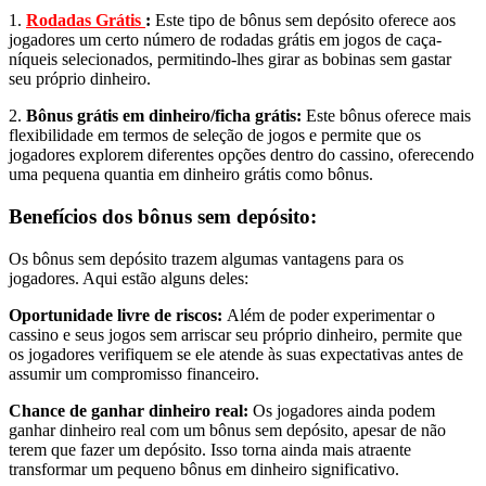
1.
Rodadas Grátis
:
Este tipo de bônus sem depósito oferece aos
jogadores um certo número de rodadas grátis em jogos de caça-
níqueis selecionados, permitindo-lhes girar as bobinas sem gastar
seu próprio dinheiro.
2.
Bônus grátis em dinheiro/ficha grátis:
Este bônus oferece mais
flexibilidade em termos de seleção de jogos e permite que os
jogadores explorem diferentes opções dentro do cassino, oferecendo
uma pequena quantia em dinheiro grátis como bônus.
Benefícios dos bônus sem depósito:
Os bônus sem depósito trazem algumas vantagens para os
jogadores. Aqui estão alguns deles:
Oportunidade livre de riscos:
Além de poder experimentar o
cassino e seus jogos sem arriscar seu próprio dinheiro, permite que
os jogadores verifiquem se ele atende às suas expectativas antes de
assumir um compromisso financeiro.
Chance de ganhar dinheiro real:
Os jogadores ainda podem
ganhar dinheiro real com um bônus sem depósito, apesar de não
terem que fazer um depósito. Isso torna ainda mais atraente
transformar um pequeno bônus em dinheiro significativo.