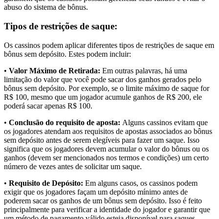
abuso do sistema de bônus.
Tipos de restrições de saque:
Os cassinos podem aplicar diferentes tipos de restrições de saque em
bônus sem depósito. Estes podem incluir:
•
Valor Máximo de Retirada:
Em outras palavras, há uma
limitação do valor que você pode sacar dos ganhos gerados pelo
bônus sem depósito. Por exemplo, se o limite máximo de saque for
R$ 100, mesmo que um jogador acumule ganhos de R$ 200, ele
poderá sacar apenas R$ 100.
•
Conclusão do requisito de aposta:
Alguns cassinos evitam que
os jogadores atendam aos requisitos de apostas associados ao bônus
sem depósito antes de serem elegíveis para fazer um saque. Isso
significa que os jogadores devem acumular o valor do bônus ou os
ganhos (devem ser mencionados nos termos e condições) um certo
número de vezes antes de solicitar um saque.
•
Requisito de Depósito:
Em alguns casos, os cassinos podem
exigir que os jogadores façam um depósito mínimo antes de
poderem sacar os ganhos de um bônus sem depósito. Isso é feito
principalmente para verificar a identidade do jogador e garantir que
um método de pagamento válido esteja disponível para saques.