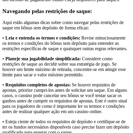
Navegando pelas restrições de saque:
Aqui estão algumas dicas sobre como navegar pelas restrições de
saque em bônus sem depósito de forma eficaz:
•
Leia e entenda os termos e condições:
Revise minuciosamente
os termos e condições do bônus sem depósito para entender as
restrições específicas de saque e quaisquer outras regras relevantes.
•
Planeje sua jogabilidade simplificada:
Considere como
restrições de saque ao decidir sobre sua estratégia de jogo. Se
houver um limite máximo de retirada, concentre-se em atingir esse
limite para sacar o valor máximo permitido.
•
Requisitos completos de apostas:
Se houver requisitos de
apostas, priorize cumpri-los antes de solicitar um saque. Em alguns
casos, o cassino pode cancelar seu bônus se você tentar sacar os
ganhos antes de cumprir os requisitos de apostas. Este é outro sinal
para os jogadores de como é importante ler os termos e condições
antes de realizar qualquer ação em um cassino online.
• Esteja ciente de todos os requisitos de depósito e certifique-se de
ter os fundos necessários disponíveis caso precise fazer um depósito
qualificado para esperar com o saque.