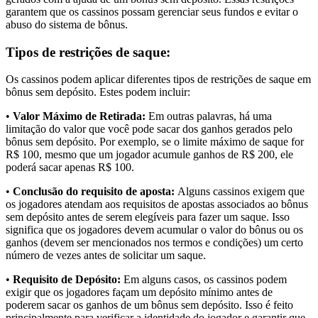
garantem que os cassinos possam gerenciar seus fundos e evitar o
abuso do sistema de bônus.
Tipos de restrições de saque:
Os cassinos podem aplicar diferentes tipos de restrições de saque em
bônus sem depósito. Estes podem incluir:
•
Valor Máximo de Retirada:
Em outras palavras, há uma
limitação do valor que você pode sacar dos ganhos gerados pelo
bônus sem depósito. Por exemplo, se o limite máximo de saque for
R$ 100, mesmo que um jogador acumule ganhos de R$ 200, ele
poderá sacar apenas R$ 100.
•
Conclusão do requisito de aposta:
Alguns cassinos exigem que
os jogadores atendam aos requisitos de apostas associados ao bônus
sem depósito antes de serem elegíveis para fazer um saque. Isso
significa que os jogadores devem acumular o valor do bônus ou os
ganhos (devem ser mencionados nos termos e condições) um certo
número de vezes antes de solicitar um saque.
•
Requisito de Depósito:
Em alguns casos, os cassinos podem
exigir que os jogadores façam um depósito mínimo antes de
poderem sacar os ganhos de um bônus sem depósito. Isso é feito
principalmente para verificar a identidade do jogador e garantir que