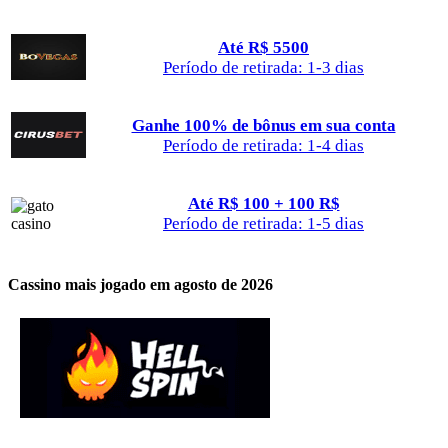
Até R$ 5500
Período de retirada: 1-3 dias
Ganhe 100% de bônus em sua conta
Período de retirada: 1-4 dias
Até R$ 100 + 100 R$
Período de retirada: 1-5 dias
Cassino mais jogado em agosto de 2026