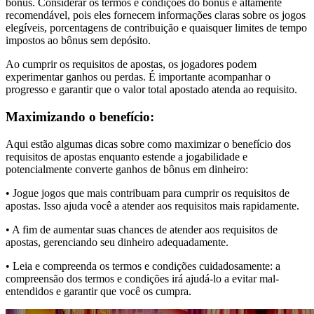
bônus. Considerar os termos e condições do bônus é altamente
recomendável, pois eles fornecem informações claras sobre os jogos
elegíveis, porcentagens de contribuição e quaisquer limites de tempo
impostos ao bônus sem depósito.
Ao cumprir os requisitos de apostas, os jogadores podem
experimentar ganhos ou perdas. É importante acompanhar o
progresso e garantir que o valor total apostado atenda ao requisito.
Maximizando o benefício:
Aqui estão algumas dicas sobre como maximizar o benefício dos
requisitos de apostas enquanto estende a jogabilidade e
potencialmente converte ganhos de bônus em dinheiro:
• Jogue jogos que mais contribuam para cumprir os requisitos de
apostas. Isso ajuda você a atender aos requisitos mais rapidamente.
• A fim de aumentar suas chances de atender aos requisitos de
apostas, gerenciando seu dinheiro adequadamente.
• Leia e compreenda os termos e condições cuidadosamente: a
compreensão dos termos e condições irá ajudá-lo a evitar mal-
entendidos e garantir que você os cumpra.