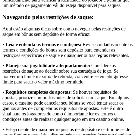
um método de pagamento válido esteja disponível para saques.
Navegando pelas restrições de saque:
Aqui estão algumas dicas sobre como navegar pelas restrições de
saque em bônus sem depósito de forma eficaz:
•
Leia e entenda os termos e condições:
Revise cuidadosamente os
termos e condições do bônus sem depósito para entender as
restrições específicas de saque e quaisquer outras regras relevantes.
•
Planeje sua jogabilidade adequadamente:
Considere as
restrições de saque ao decidir sobre sua estratégia de jogo. Se
houver um limite máximo de retirada, concentre-se em atingir esse
limite para sacar o valor máximo permitido.
•
Requisitos completos de apostas:
Se houver requisitos de
apostas, priorize cumpri-los antes de solicitar um saque. Em alguns
casos, o cassino pode cancelar seu bônus se você tentar sacar os
ganhos antes de completar os requisitos de apostas. Este é outro
sinal para os jogadores de como é importante ler os termos e
condições antes de realizar qualquer ação em um cassino online.
• Esteja ciente de quaisquer requisitos de depósito e certifique-se de
ter os fundos necessários disponíveis caso precise fazer um depósito