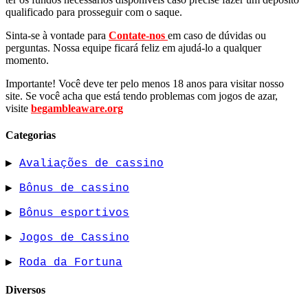
qualificado para prosseguir com o saque.
Sinta-se à vontade para
Contate-nos
em caso de dúvidas ou
perguntas. Nossa equipe ficará feliz em ajudá-lo a qualquer
momento.
Importante! Você deve ter pelo menos 18 anos para visitar nosso
site. Se você acha que está tendo problemas com jogos de azar,
visite
begambleaware.org
Categorias
▶
Avaliações de cassino
▶
Bônus de cassino
▶
Bônus esportivos
▶
Jogos de Cassino
▶
Roda da Fortuna
Diversos