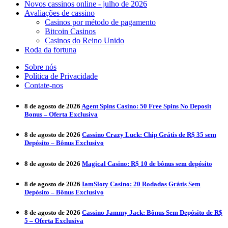
Novos cassinos online - julho de 2026
Avaliações de cassino
Casinos por método de pagamento
Bitcoin Casinos
Casinos do Reino Unido
Roda da fortuna
Sobre nós
Política de Privacidade
Contate-nos
8 de agosto de 2026
Agent Spins Casino: 50 Free Spins No Deposit
Bonus – Oferta Exclusiva
8 de agosto de 2026
Cassino Crazy Luck: Chip Grátis de R$ 35 sem
Depósito – Bônus Exclusivo
8 de agosto de 2026
Magical Casino: R$ 10 de bônus sem depósito
8 de agosto de 2026
IamSloty Casino: 20 Rodadas Grátis Sem
Depósito – Bônus Exclusivo
8 de agosto de 2026
Cassino Jammy Jack: Bônus Sem Depósito de R$
5 – Oferta Exclusiva