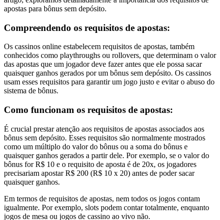
apostas para bônus sem depósito.
Compreendendo os requisitos de apostas:
Os cassinos online estabelecem requisitos de apostas, também
conhecidos como playthroughs ou rollovers, que determinam o valor
das apostas que um jogador deve fazer antes que ele possa sacar
quaisquer ganhos gerados por um bônus sem depósito. Os cassinos
usam esses requisitos para garantir um jogo justo e evitar o abuso do
sistema de bônus.
Como funcionam os requisitos de apostas:
É crucial prestar atenção aos requisitos de apostas associados aos
bônus sem depósito. Esses requisitos são normalmente mostrados
como um múltiplo do valor do bônus ou a soma do bônus e
quaisquer ganhos gerados a partir dele. Por exemplo, se o valor do
bônus for R$ 10 e o requisito de aposta é de 20x, os jogadores
precisariam apostar R$ 200 (R$ 10 x 20) antes de poder sacar
quaisquer ganhos.
Em termos de requisitos de apostas, nem todos os jogos contam
igualmente. Por exemplo, slots podem contar totalmente, enquanto
jogos de mesa ou jogos de cassino ao vivo não.