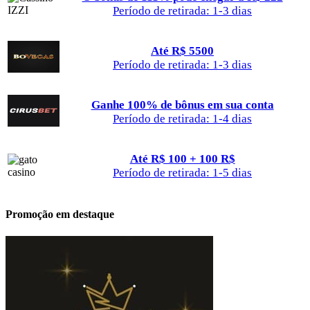
Período de retirada: 1-3 dias
Até R$ 5500
Período de retirada: 1-3 dias
Ganhe 100% de bônus em sua conta
Período de retirada: 1-4 dias
Até R$ 100 + 100 R$
Período de retirada: 1-5 dias
Promoção em destaque