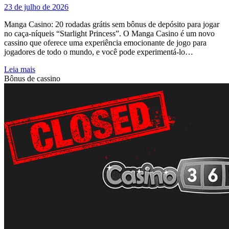
23 de julho de 2026
Manga Casino: 20 rodadas grátis sem bônus de depósito para jogar
no caça-níqueis “Starlight Princess”. O Manga Casino é um novo
cassino que oferece uma experiência emocionante de jogo para
jogadores de todo o mundo, e você pode experimentá-lo…
Leia mais
Bônus de cassino