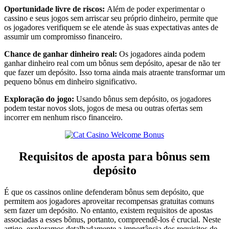
Oportunidade livre de riscos:
Além de poder experimentar o
cassino e seus jogos sem arriscar seu próprio dinheiro, permite que
os jogadores verifiquem se ele atende às suas expectativas antes de
assumir um compromisso financeiro.
Chance de ganhar dinheiro real:
Os jogadores ainda podem
ganhar dinheiro real com um bônus sem depósito, apesar de não ter
que fazer um depósito. Isso torna ainda mais atraente transformar um
pequeno bônus em dinheiro significativo.
Exploração do jogo:
Usando bônus sem depósito, os jogadores
podem testar novos slots, jogos de mesa ou outras ofertas sem
incorrer em nenhum risco financeiro.
Requisitos de aposta para bônus sem
depósito
É que os cassinos online defenderam bônus sem depósito, que
permitem aos jogadores aproveitar recompensas gratuitas comuns
sem fazer um depósito. No entanto, existem requisitos de apostas
associadas a esses bônus, portanto, compreendê-los é crucial. Neste
artigo, exploramos detalhadamente a importância dos requisitos de