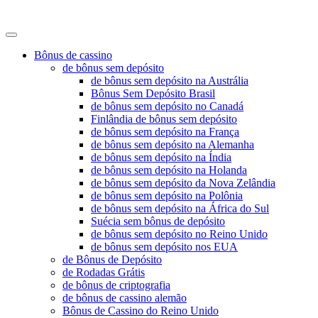
no-depositz
Bônus de cassino
de bônus sem depósito
de bônus sem depósito na Austrália
Bônus Sem Depósito Brasil
de bônus sem depósito no Canadá
Finlândia de bônus sem depósito
de bônus sem depósito na França
de bônus sem depósito na Alemanha
de bônus sem depósito na Índia
de bônus sem depósito na Holanda
de bônus sem depósito da Nova Zelândia
de bônus sem depósito na Polônia
de bônus sem depósito na África do Sul
Suécia sem bônus de depósito
de bônus sem depósito no Reino Unido
de bônus sem depósito nos EUA
de Bônus de Depósito
de Rodadas Grátis
de bônus de criptografia
de bônus de cassino alemão
Bônus de Cassino do Reino Unido