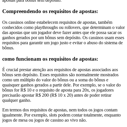
apostas para bônus sem depósito.
Compreendendo os requisitos de apostas:
Os cassinos online estabelecem requisitos de apostas, também
conhecidos como playthroughs ou rollovers, que determinam o valor
das apostas que um jogador deve fazer antes que ele possa sacar os
ganhos gerados por um bônus sem depósito. Os cassinos usam esses
requisitos para garantir um jogo justo e evitar o abuso do sistema de
bônus.
como funcionam os requisitos de apostas:
É crucial prestar atenção aos requisitos de apostas associados aos
bônus sem depósito. Esses requisitos são normalmente mostrados
como um múltiplo do valor do bônus ou a soma do bônus e
quaisquer ganhos gerados a partir dele. Por exemplo, se o valor do
bônus for R$ 10 e o requisito de aposta para 20x, os jogadores
precisarão apostar R$ 200 (R$ 10 x 20) antes de poder retirar
qualquer ganho.
Em termos dos requisitos de apostas, nem todos os jogos contam
igualmente. Por exemplo, slots podem contar totalmente, enquanto
jogos de mesa ou jogos de cassino ao vivo não.