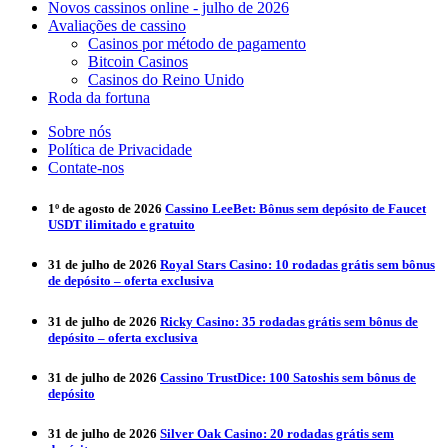
Novos cassinos online - julho de 2026
Avaliações de cassino
Casinos por método de pagamento
Bitcoin Casinos
Casinos do Reino Unido
Roda da fortuna
Sobre nós
Política de Privacidade
Contate-nos
1º de agosto de 2026
Cassino LeeBet: Bônus sem depósito de Faucet
USDT ilimitado e gratuito
31 de julho de 2026
Royal Stars Casino: 10 rodadas grátis sem bônus
de depósito – oferta exclusiva
31 de julho de 2026
Ricky Casino: 35 rodadas grátis sem bônus de
depósito – oferta exclusiva
31 de julho de 2026
Cassino TrustDice: 100 Satoshis sem bônus de
depósito
31 de julho de 2026
Silver Oak Casino: 20 rodadas grátis sem