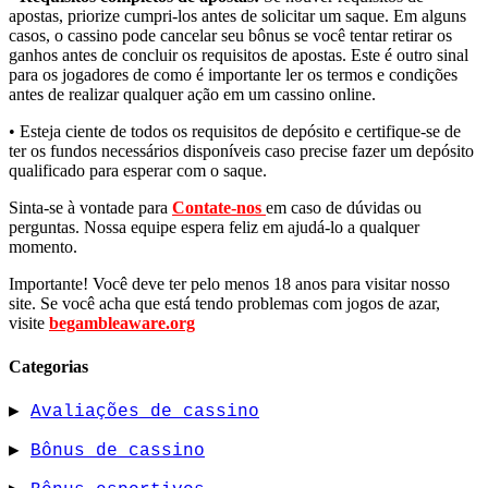
apostas, priorize cumpri-los antes de solicitar um saque. Em alguns
casos, o cassino pode cancelar seu bônus se você tentar retirar os
ganhos antes de concluir os requisitos de apostas. Este é outro sinal
para os jogadores de como é importante ler os termos e condições
antes de realizar qualquer ação em um cassino online.
• Esteja ciente de todos os requisitos de depósito e certifique-se de
ter os fundos necessários disponíveis caso precise fazer um depósito
qualificado para esperar com o saque.
Sinta-se à vontade para
Contate-nos
em caso de dúvidas ou
perguntas. Nossa equipe espera feliz em ajudá-lo a qualquer
momento.
Importante! Você deve ter pelo menos 18 anos para visitar nosso
site. Se você acha que está tendo problemas com jogos de azar,
visite
begambleaware.org
Categorias
▶
Avaliações de cassino
▶
Bônus de cassino