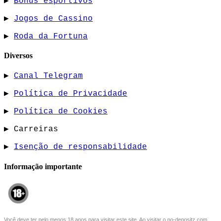
▶
Bônus esportivos
▶
Jogos de Cassino
▶
Roda da Fortuna
Diversos
▶
Canal Telegram
▶
Política de Privacidade
▶
Política de Cookies
▶ Carreiras
▶
Isenção de responsabilidade
Informação importante
Você deve ter pelo menos 18 anos para visitar este site.
Ao visitar o no-depositz.com,