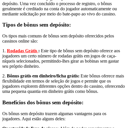
depósito. Uma vez concluído o processo de registro, o bônus
geralmente é creditado na conta do jogador automaticamente ou
mediante solicitação por meio do bate-papo ao vivo do cassino.
Tipos de bônus sem depósito:
Os tipos mais comuns de bônus sem depósito oferecidos pelos
cassinos online são:
1.
Rodadas Grátis
:
Este tipo de bônus sem depósito oferece aos
jogadores um certo número de rodadas grátis em jogos de caça-
níqueis selecionados, permitindo-lhes girar as bobinas sem gastar
seu próprio dinheiro.
2.
Bônus grátis em dinheiro/ficha grátis:
Este bônus oferece mais
flexibilidade em termos de seleção de jogos e permite que os
jogadores explorem diferentes opções dentro do cassino, oferecendo
uma pequena quantia em dinheiro grátis como bônus.
Benefícios dos bônus sem depósito:
Os bônus sem depósito trazem algumas vantagens para os
jogadores. Aqui estão alguns deles: