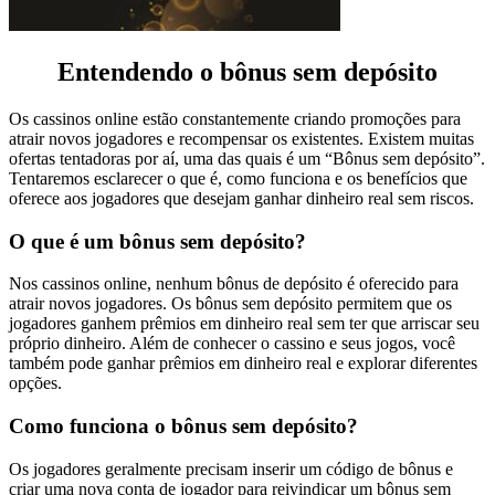
Entendendo o bônus sem depósito
Os cassinos online estão constantemente criando promoções para
atrair novos jogadores e recompensar os existentes. Existem muitas
ofertas tentadoras por aí, uma das quais é um “Bônus sem depósito”.
Tentaremos esclarecer o que é, como funciona e os benefícios que
oferece aos jogadores que desejam ganhar dinheiro real sem riscos.
O que é um bônus sem depósito?
Nos cassinos online, nenhum bônus de depósito é oferecido para
atrair novos jogadores. Os bônus sem depósito permitem que os
jogadores ganhem prêmios em dinheiro real sem ter que arriscar seu
próprio dinheiro. Além de conhecer o cassino e seus jogos, você
também pode ganhar prêmios em dinheiro real e explorar diferentes
opções.
Como funciona o bônus sem depósito?
Os jogadores geralmente precisam inserir um código de bônus e
criar uma nova conta de jogador para reivindicar um bônus sem