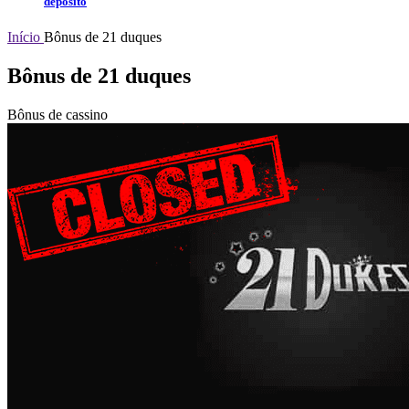
depósito
Início
Bônus de 21 duques
Bônus de 21 duques
Bônus de cassino