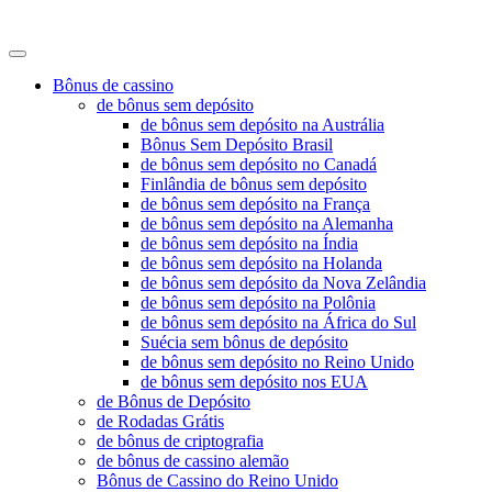
no-depositz
Bônus de cassino
de bônus sem depósito
de bônus sem depósito na Austrália
Bônus Sem Depósito Brasil
de bônus sem depósito no Canadá
Finlândia de bônus sem depósito
de bônus sem depósito na França
de bônus sem depósito na Alemanha
de bônus sem depósito na Índia
de bônus sem depósito na Holanda
de bônus sem depósito da Nova Zelândia
de bônus sem depósito na Polônia
de bônus sem depósito na África do Sul
Suécia sem bônus de depósito
de bônus sem depósito no Reino Unido
de bônus sem depósito nos EUA
de Bônus de Depósito
de Rodadas Grátis
de bônus de criptografia
de bônus de cassino alemão
Bônus de Cassino do Reino Unido