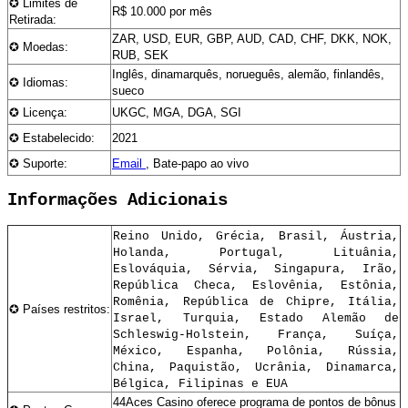
✪ Limites de
R$ 10.000 por mês
Retirada:
ZAR, USD, EUR, GBP, AUD, CAD, CHF, DKK, NOK,
✪ Moedas:
RUB, SEK
Inglês, dinamarquês, norueguês, alemão, finlandês,
✪ Idiomas:
sueco
✪ Licença:
UKGC, MGA, DGA, SGI
✪ Estabelecido:
2021
✪ Suporte:
Email
, Bate-papo ao vivo
Informações Adicionais
Reino Unido, Grécia, Brasil, Áustria,
Holanda, Portugal, Lituânia,
Eslováquia, Sérvia, Singapura, Irão,
República Checa, Eslovênia, Estônia,
Romênia, República de Chipre, Itália,
✪ Países restritos:
Israel, Turquia, Estado Alemão de
Schleswig-Holstein, França, Suíça,
México, Espanha, Polônia, Rússia,
China, Paquistão, Ucrânia, Dinamarca,
Bélgica, Filipinas e EUA
44Aces Casino oferece programa de pontos de bônus