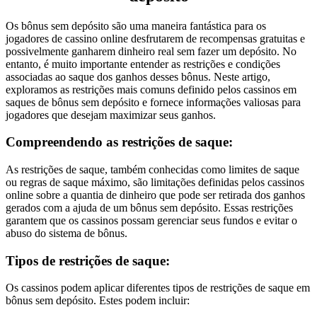
Os bônus sem depósito são uma maneira fantástica para os
jogadores de cassino online desfrutarem de recompensas gratuitas e
possivelmente ganharem dinheiro real sem fazer um depósito. No
entanto, é muito importante entender as restrições e condições
associadas ao saque dos ganhos desses bônus. Neste artigo,
exploramos as restrições mais comuns definido pelos cassinos em
saques de bônus sem depósito e fornece informações valiosas para
jogadores que desejam maximizar seus ganhos.
Compreendendo as restrições de saque:
As restrições de saque, também conhecidas como limites de saque
ou regras de saque máximo, são limitações definidas pelos cassinos
online sobre a quantia de dinheiro que pode ser retirada dos ganhos
gerados com a ajuda de um bônus sem depósito. Essas restrições
garantem que os cassinos possam gerenciar seus fundos e evitar o
abuso do sistema de bônus.
Tipos de restrições de saque:
Os cassinos podem aplicar diferentes tipos de restrições de saque em
bônus sem depósito. Estes podem incluir: