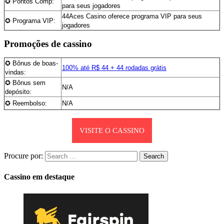
✪ Pontos Comp:
para seus jogadores
44Aces Casino oferece programa VIP para seus
✪ Programa VIP:
jogadores
Promoções de cassino
✪ Bônus de boas-
100% até R$ 44 + 44 rodadas grátis
vindas:
✪ Bônus sem
N/A
depósito:
✪ Reembolso:
N/A
VISITE O CASSINO
Procure por:
Cassino em destaque