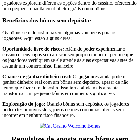
jogadores explorem diferentes opções dentro do cassino, oferecendo
uma pequena quantia em dinheiro grátis como bônus.
Benefícios dos bônus sem depósito:
Os bônus sem depósito trazem algumas vantagens para os
jogadores. Aqui estão alguns deles:
Oportunidade livre de riscos:
Além de poder experimentar o
cassino e seus jogos sem arriscar seu próprio dinheiro, permite que
os jogadores verifiquem se ele atende às suas expectativas antes de
assumir um compromisso financeiro.
Chance de ganhar dinheiro real:
Os jogadores ainda podem
ganhar dinheiro real com um bônus sem depósito, apesar de não
terem que fazer um depósito. Isso torna ainda mais atraente
transformar um pequeno bônus em dinheiro significativo.
Exploração do jogo:
Usando bônus sem depósito, os jogadores
podem testar novos slots, jogos de mesa ou outras ofertas sem
incorrer em nenhum risco financeiro.
Requisitos de aposta para bônus sem