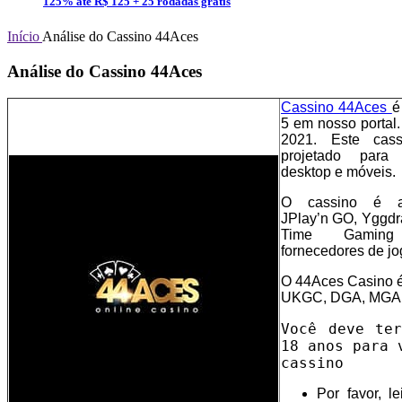
125% até R$ 125 + 25 rodadas grátis
Início
Análise do Cassino 44Aces
Análise do Cassino 44Aces
Cassino 44Aces
é
5 em nosso portal
2021. Este cass
projetado para
desktop e móveis.
O cassino é al
JPlay’n GO, Yggdr
Time Gamin
fornecedores de jo
O 44Aces Casino é
UKGC, DGA, MGA 
Você deve te
18 anos para 
cassino
Por favor, l