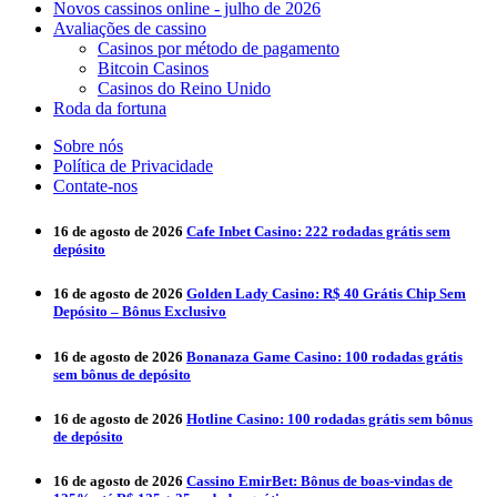
Novos cassinos online - julho de 2026
Avaliações de cassino
Casinos por método de pagamento
Bitcoin Casinos
Casinos do Reino Unido
Roda da fortuna
Sobre nós
Política de Privacidade
Contate-nos
16 de agosto de 2026
Cafe Inbet Casino: 222 rodadas grátis sem
depósito
16 de agosto de 2026
Golden Lady Casino: R$ 40 Grátis Chip Sem
Depósito – Bônus Exclusivo
16 de agosto de 2026
Bonanaza Game Casino: 100 rodadas grátis
sem bônus de depósito
16 de agosto de 2026
Hotline Casino: 100 rodadas grátis sem bônus
de depósito
16 de agosto de 2026
Cassino EmirBet: Bônus de boas-vindas de