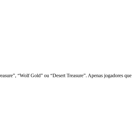
reasure”, “Wolf Gold” ou “Desert Treasure”. Apenas jogadores que