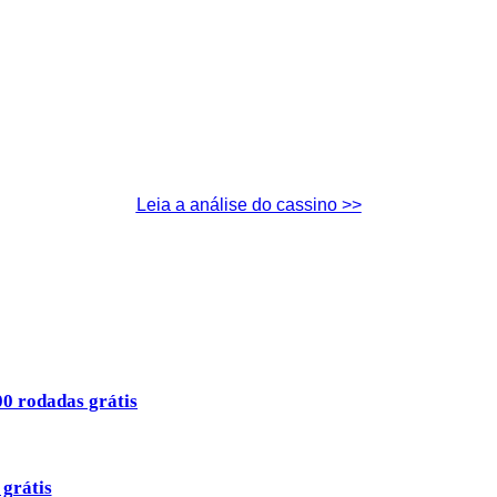
Leia a análise do cassino >>
00 rodadas grátis
 grátis