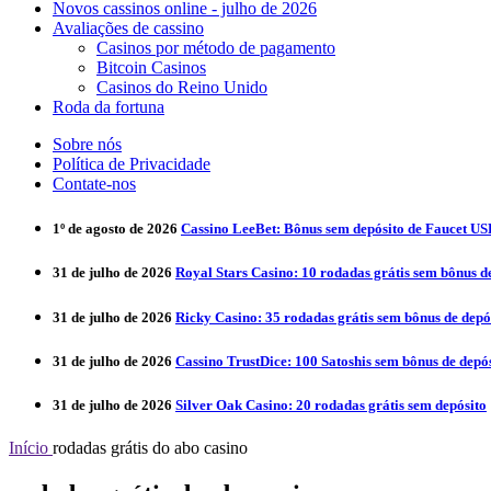
Novos cassinos online - julho de 2026
Avaliações de cassino
Casinos por método de pagamento
Bitcoin Casinos
Casinos do Reino Unido
Roda da fortuna
Sobre nós
Política de Privacidade
Contate-nos
1º de agosto de 2026
Cassino LeeBet: Bônus sem depósito de Faucet USD
31 de julho de 2026
Royal Stars Casino: 10 rodadas grátis sem bônus de
31 de julho de 2026
Ricky Casino: 35 rodadas grátis sem bônus de depós
31 de julho de 2026
Cassino TrustDice: 100 Satoshis sem bônus de depó
31 de julho de 2026
Silver Oak Casino: 20 rodadas grátis sem depósito
Início
rodadas grátis do abo casino