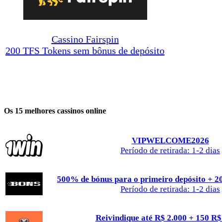
Cassino Fairspin
200 TFS Tokens sem bônus de depósito
Os 15 melhores cassinos online
VIPWELCOME2026
Período de retirada: 1-2 dias
500% de bónus para o primeiro depósito + 2
Período de retirada: 1-2 dias
Reivindique até R$ 2.000 + 150 R$