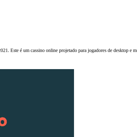
021. Este é um cassino online projetado para jogadores de desktop e 