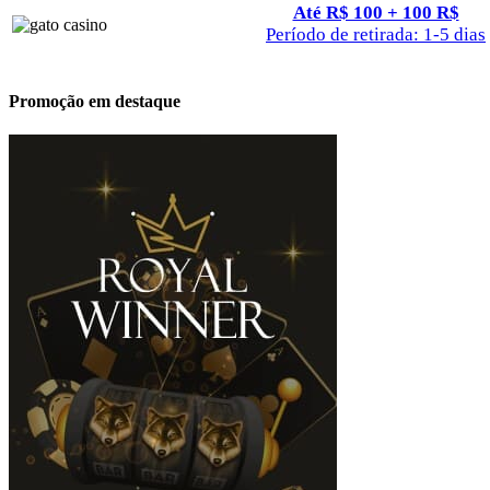
Até R$ 100 + 100 R$
Período de retirada: 1-5 dias
Promoção em destaque