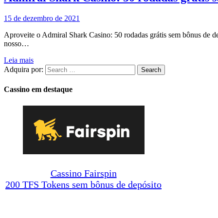
15 de dezembro de 2021
Aproveite o Admiral Shark Casino: 50 rodadas grátis sem bônus de dep
nosso…
Leia mais
Adquira por:
Cassino em destaque
Cassino Fairspin
200 TFS Tokens sem bônus de depósito