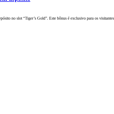
ósito no slot “Tiger’s Gold”. Este bônus é exclusivo para os visitantes