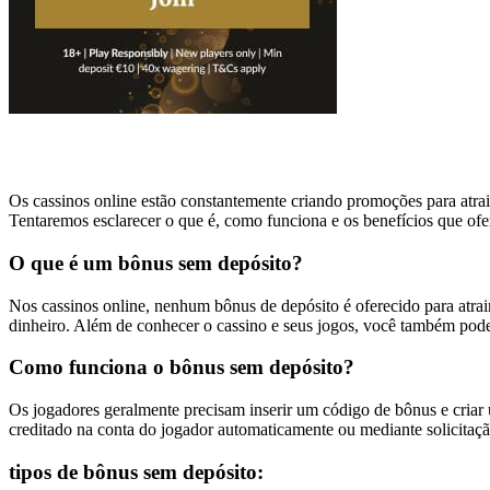
Os cassinos online estão constantemente criando promoções para atrai
Tentaremos esclarecer o que é, como funciona e os benefícios que ofe
O que é um bônus sem depósito?
Nos cassinos online, nenhum bônus de depósito é oferecido para atra
dinheiro. Além de conhecer o cassino e seus jogos, você também pode 
Como funciona o bônus sem depósito?
Os jogadores geralmente precisam inserir um código de bônus e criar
creditado na conta do jogador automaticamente ou mediante solicitaç
tipos de bônus sem depósito: