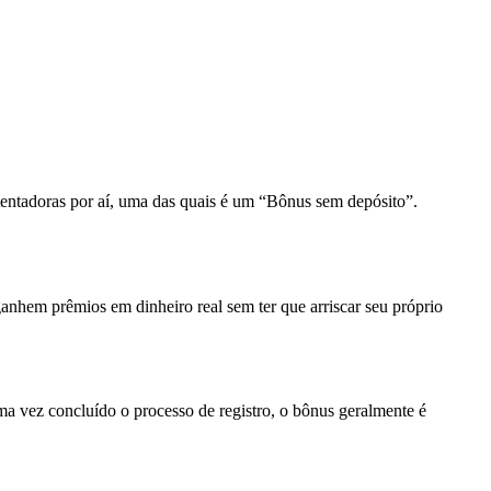
 tentadoras por aí, uma das quais é um “Bônus sem depósito”.
anhem prêmios em dinheiro real sem ter que arriscar seu próprio
a vez concluído o processo de registro, o bônus geralmente é