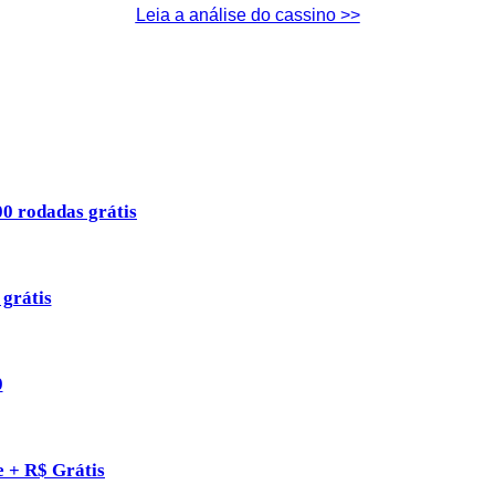
Leia a análise do cassino >>
00 rodadas grátis
 grátis
0
 + R$ Grátis