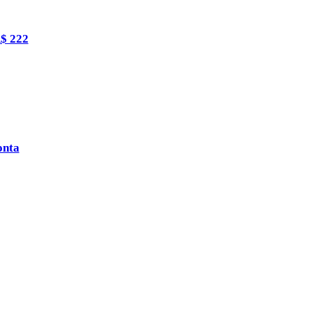
R$ 222
onta