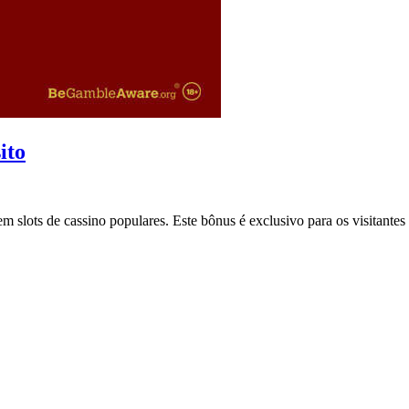
ito
 slots de cassino populares. Este bônus é exclusivo para os visitantes