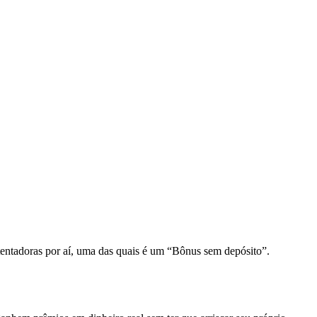
 tentadoras por aí, uma das quais é um “Bônus sem depósito”.