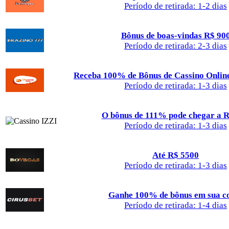
Período de retirada: 1-2 dias
Bônus de boas-vindas R$ 90
Período de retirada: 2-3 dias
Receba 100% de Bônus de Cassino Online
Período de retirada: 1-3 dias
O bônus de 111% pode chegar a 
Período de retirada: 1-3 dias
Até R$ 5500
Período de retirada: 1-3 dias
Ganhe 100% de bônus em sua c
Período de retirada: 1-4 dias