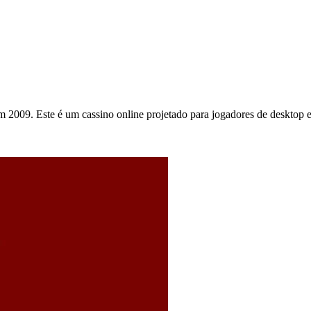
 2009. Este é um cassino online projetado para jogadores de desktop 