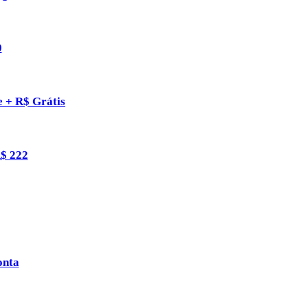
0
 + R$ Grátis
R$ 222
onta