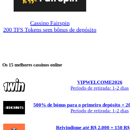
Cassino Fairspin
200 TFS Tokens sem bônus de depósito
Os 15 melhores cassinos online
VIPWELCOME2026
Período de retirada: 1-2 dias
500% de bónus para o primeiro depósito + 2
Período de retirada: 1-2 dias
Reivindique até R$ 2.000 + 150 R$