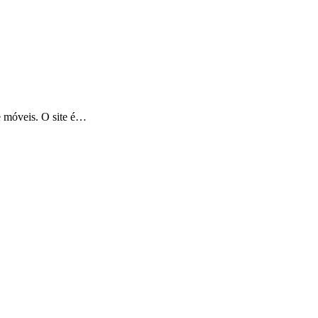
e móveis. O site é…