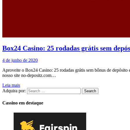
Box24 Casino: 25 rodadas grátis sem depós
4 de junho de 2020
Aproveite o Box24 Casino: 25 rodadas grátis sem bônus de depósito em
nosso site no-depositz.com…
Leia mais
Adquira por:
Cassino em destaque