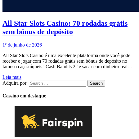
All Star Slots Casino: 70 rodadas grátis
sem bônus de depósito
1º de junho de 2026
All Star Slots Casino é uma excelente plataforma onde você pode
receber e jogar com 70 rodadas grátis sem bônus de depósito no
famoso caça-níqueis “Cash Bandits 2” e sacar com dinheiro real…
Leia mais
Adquira por:
Cassino em destaque