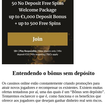
Entendendo o bônus sem depósito
Os cassinos online estão constantemente criando promoções para
atrair novos jogadores e recompensar os existentes. Existem muitas
ofertas tentadoras por aí, uma das quais é um “Bônus sem depósito”.
Tentaremos esclarecer o que é, como funciona e os benefícios que
oferece aos jogadores que desejam ganhar dinheiro real sem riscos.