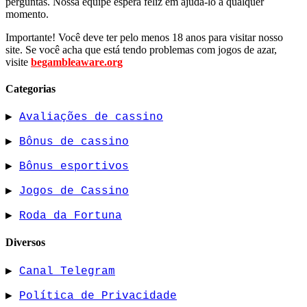
perguntas. Nossa equipe espera feliz em ajudá-lo a qualquer
momento.
Importante! Você deve ter pelo menos 18 anos para visitar nosso
site. Se você acha que está tendo problemas com jogos de azar,
visite
begambleaware.org
Categorias
▶
Avaliações de cassino
▶
Bônus de cassino
▶
Bônus esportivos
▶
Jogos de Cassino
▶
Roda da Fortuna
Diversos
▶
Canal Telegram
▶
Política de Privacidade