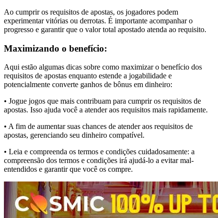
Ao cumprir os requisitos de apostas, os jogadores podem
experimentar vitórias ou derrotas. É importante acompanhar o
progresso e garantir que o valor total apostado atenda ao requisito.
Maximizando o benefício:
Aqui estão algumas dicas sobre como maximizar o benefício dos
requisitos de apostas enquanto estende a jogabilidade e
potencialmente converte ganhos de bônus em dinheiro:
• Jogue jogos que mais contribuam para cumprir os requisitos de
apostas. Isso ajuda você a atender aos requisitos mais rapidamente.
• A fim de aumentar suas chances de atender aos requisitos de
apostas, gerenciando seu dinheiro compatível.
• Leia e compreenda os termos e condições cuidadosamente: a
compreensão dos termos e condições irá ajudá-lo a evitar mal-
entendidos e garantir que você os compre.