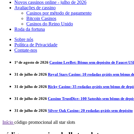
Novos cassinos online - julho de 2026
Avaliações de cassino
Casinos por método de pagamento
Bitcoin Casinos
Casinos do Reino Unido
Roda da fortuna
Sobre nós
Política de Privacidade
Contate-nos
1º de agosto de 2026
Cassino LeeBet: Bônus sem depósito de Faucet USD
31 de julho de 2026
Royal Stars Casino: 10 rodadas grátis sem bônus de
31 de julho de 2026
Ricky Casino: 35 rodadas grátis sem bônus de depós
31 de julho de 2026
Cassino TrustDice: 100 Satoshis sem bônus de depó
31 de julho de 2026
Silver Oak Casino: 20 rodadas grátis sem depósito
Início
código promocional all star slots