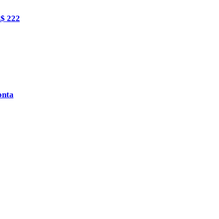
R$ 222
onta