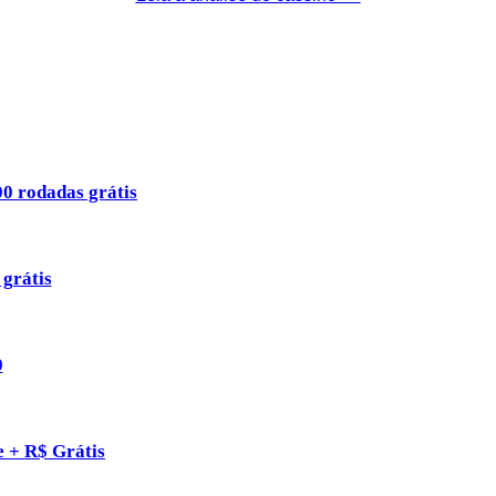
00 rodadas grátis
 grátis
0
 + R$ Grátis