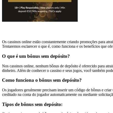
Os cassinos online estão constantemente criando promoções para atrai
Tentaremos esclarecer o que é, como funciona e os benefícios que ofe
O que é um bônus sem depósito?
Nos cassinos online, nenhum bônus de depósito é oferecido para atra
dinheiro. Além de conhecer o cassino e seus jogos, você também pode 
Como funciona o bônus sem depósito?
Os jogadores geralmente precisam inserir um código de bônus e criar
creditado na conta do jogador automaticamente ou mediante solicitaç
Tipos de bônus sem depósito: