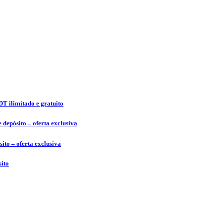
T ilimitado e gratuito
 depósito – oferta exclusiva
ito – oferta exclusiva
sito