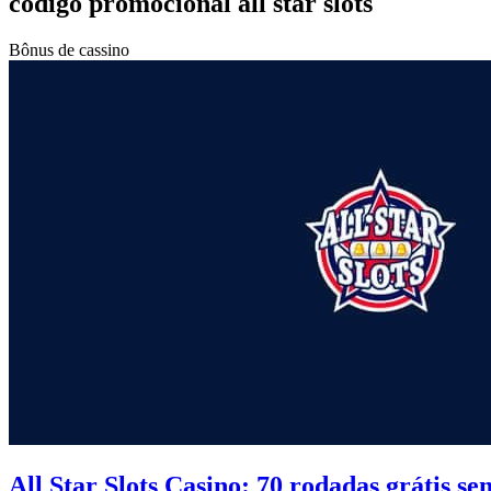
código promocional all star slots
Bônus de cassino
All Star Slots Casino: 70 rodadas grátis s