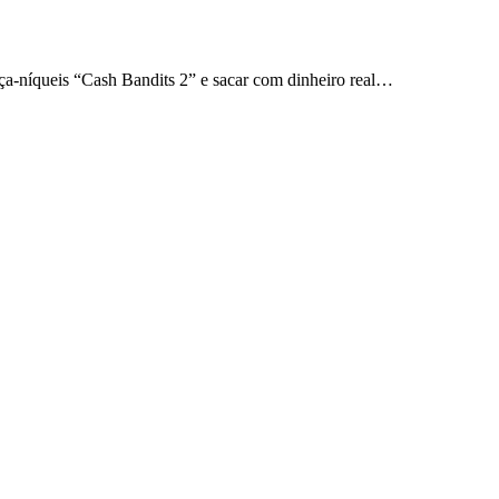
aça-níqueis “Cash Bandits 2” e sacar com dinheiro real…