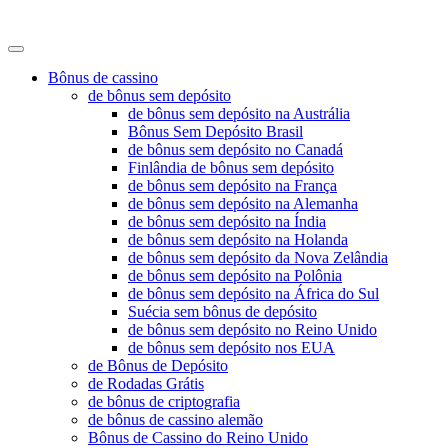
no-depositz
Bônus de cassino
de bônus sem depósito
de bônus sem depósito na Austrália
Bônus Sem Depósito Brasil
de bônus sem depósito no Canadá
Finlândia de bônus sem depósito
de bônus sem depósito na França
de bônus sem depósito na Alemanha
de bônus sem depósito na Índia
de bônus sem depósito na Holanda
de bônus sem depósito da Nova Zelândia
de bônus sem depósito na Polônia
de bônus sem depósito na África do Sul
Suécia sem bônus de depósito
de bônus sem depósito no Reino Unido
de bônus sem depósito nos EUA
de Bônus de Depósito
de Rodadas Grátis
de bônus de criptografia
de bônus de cassino alemão
Bônus de Cassino do Reino Unido