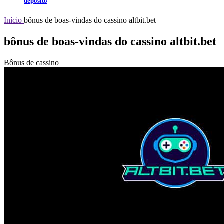
depósito
Início
bônus de boas-vindas do cassino altbit.bet
bônus de boas-vindas do cassino altbit.bet
Bônus de cassino