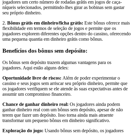
jogadores um certo número de rodadas grátis em jogos de caça-
níqueis selecionados, permitindo-lhes girar as bobinas sem gastar
seu próprio dinheiro.
2.
Bônus grátis em dinheiro/ficha grátis:
Este bônus oferece mais
flexibilidade em termos de seleção de jogos e permite que os
jogadores explorem diferentes opções dentro do cassino, oferecendo
uma pequena quantia em dinheiro grátis como bônus.
Benefícios dos bônus sem depósito:
Os bônus sem depósito trazem algumas vantagens para os
jogadores. Aqui estão alguns deles:
Oportunidade livre de riscos:
Além de poder experimentar o
cassino e seus jogos sem arriscar seu próprio dinheiro, permite que
os jogadores verifiquem se ele atende às suas expectativas antes de
assumir um compromisso financeiro.
Chance de ganhar dinheiro real:
Os jogadores ainda podem
ganhar dinheiro real com um bônus sem depósito, apesar de não
terem que fazer um depósito. Isso torna ainda mais atraente
transformar um pequeno bônus em dinheiro significativo.
Exploração do jogo:
Usando bônus sem depósito, os jogadores