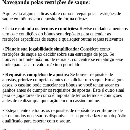
Navegando pelas restrições de saque:
Aqui estão algumas dicas sobre como navegar pelas restrições de
saque em bônus sem depósito de forma eficaz:
•
Leia e entenda os termos e condições:
Revise cuidadosamente os
termos e condições do bônus sem depósito para entender as
restrições específicas de saque e quaisquer outras regras relevantes.
•
Planeje sua jogabilidade simplificada:
Considere como
restrições de saque ao decidir sobre sua estrategia de jogo. Se
houver um limite máximo de retirada, concentre-se em atingir esse
limite para sacar o valor máximo permitido.
•
Requisitos completos de apostas:
Se houver requisitos de
apostas, priorize cumpri-los antes de solicitar um saque. Em alguns
casos, o cassino pode cancelar seu bônus se você tentar sacar os
ganhos antes de cumprir os requisitos de apostas. Este é outro sinal
para os jogadores de como é importante ler os termos e condições
antes de realizar qualquer ação em um cassino online.
• Esteja ciente de todos os requisitos de depósito e certifique-se de
ter os fundos necessários disponíveis caso precise fazer um depósito
qualificado para esperar com o saque.