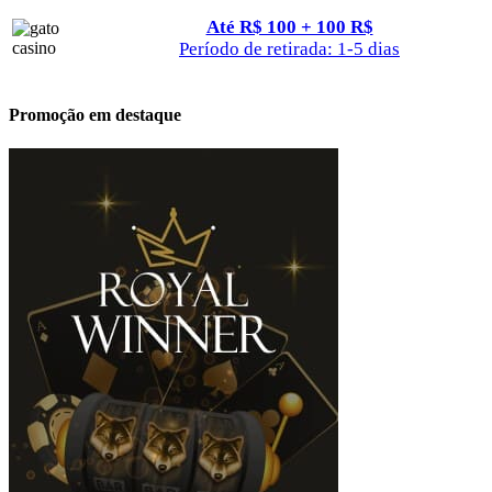
Até R$ 100 + 100 R$
Período de retirada: 1-5 dias
Promoção em destaque