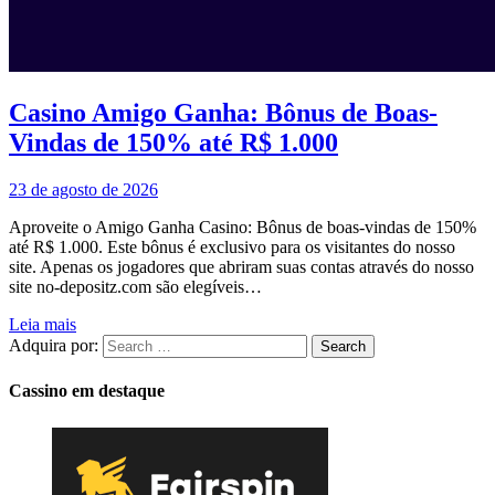
Casino Amigo Ganha: Bônus de Boas-
Vindas de 150% até R$ 1.000
23 de agosto de 2026
Aproveite o Amigo Ganha Casino: Bônus de boas-vindas de 150%
até R$ 1.000. Este bônus é exclusivo para os visitantes do nosso
site. Apenas os jogadores que abriram suas contas através do nosso
site no-depositz.com são elegíveis…
Leia mais
Adquira por:
Cassino em destaque