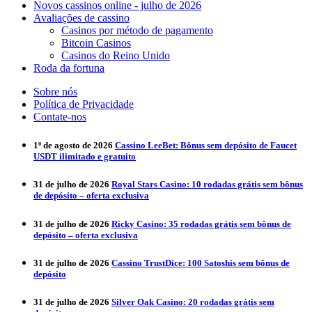
Novos cassinos online - julho de 2026
Avaliações de cassino
Casinos por método de pagamento
Bitcoin Casinos
Casinos do Reino Unido
Roda da fortuna
Sobre nós
Política de Privacidade
Contate-nos
1º de agosto de 2026
Cassino LeeBet: Bônus sem depósito de Faucet
USDT ilimitado e gratuito
31 de julho de 2026
Royal Stars Casino: 10 rodadas grátis sem bônus
de depósito – oferta exclusiva
31 de julho de 2026
Ricky Casino: 35 rodadas grátis sem bônus de
depósito – oferta exclusiva
31 de julho de 2026
Cassino TrustDice: 100 Satoshis sem bônus de
depósito
31 de julho de 2026
Silver Oak Casino: 20 rodadas grátis sem