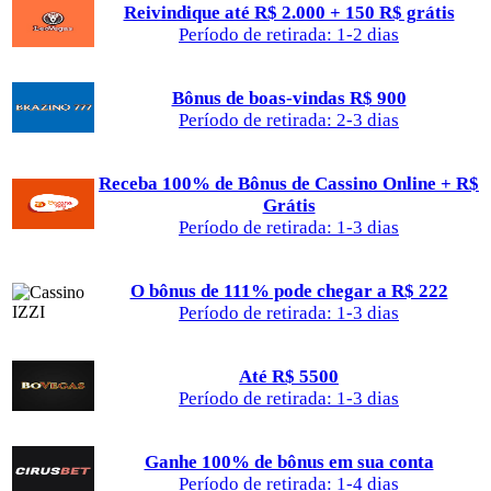
Reivindique até R$ 2.000 + 150 R$ grátis
Período de retirada: 1-2 dias
Bônus de boas-vindas R$ 900
Período de retirada: 2-3 dias
Receba 100% de Bônus de Cassino Online + R$
Grátis
Período de retirada: 1-3 dias
O bônus de 111% pode chegar a R$ 222
Período de retirada: 1-3 dias
Até R$ 5500
Período de retirada: 1-3 dias
Ganhe 100% de bônus em sua conta
Período de retirada: 1-4 dias