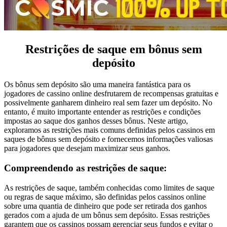
Restrições de saque em bônus sem
depósito
Os bônus sem depósito são uma maneira fantástica para os
jogadores de cassino online desfrutarem de recompensas gratuitas e
possivelmente ganharem dinheiro real sem fazer um depósito. No
entanto, é muito importante entender as restrições e condições
impostas ao saque dos ganhos desses bônus. Neste artigo,
exploramos as restrições mais comuns definidas pelos cassinos em
saques de bônus sem depósito e fornecemos informações valiosas
para jogadores que desejam maximizar seus ganhos.
Compreendendo as restrições de saque:
As restrições de saque, também conhecidas como limites de saque
ou regras de saque máximo, são definidas pelos cassinos online
sobre uma quantia de dinheiro que pode ser retirada dos ganhos
gerados com a ajuda de um bônus sem depósito. Essas restrições
garantem que os cassinos possam gerenciar seus fundos e evitar o