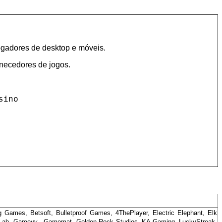
jogadores de desktop e móveis.
ornecedores de jogos.
sino
Games, Betsoft, Bulletproof Games, 4ThePlayer, Electric Elephant, Elk
s Lab, Gamevy , Gamomat, Golden Rock Studios, KA Gaming, LuckyStreak,