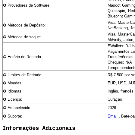
✪ Provedores de Software:
Mascot Gaming,
Quickspin, Red
Blueprint Gami
Visa, MasterCar
✪ Métodos de Depósito:
NetBanking, Jet
Visa, MasterCar
✪ Métodos de saque:
MiFinity, Jeton
EWallets: 0-1 h
Pagamentos com
✪ Horário de Retirada:
Transferências 
Cheques: N/A
Tempo pendente
✪ Limites de Retirada:
R$ 7.500 por s
✪ Moedas:
EUR, USD, AUD
✪ Idiomas:
Inglês, francês
✪ Licença:
Curaçao
✪ Estabelecido:
2026
✪ Suporte:
Email
, Bate-pa
Informações Adicionais