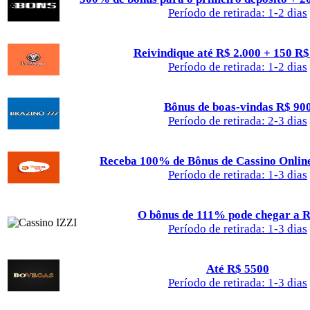
Período de retirada: 1-2 dias
Reivindique até R$ 2.000 + 150 R$
Período de retirada: 1-2 dias
Bônus de boas-vindas R$ 90
Período de retirada: 2-3 dias
Receba 100% de Bônus de Cassino Online
Período de retirada: 1-3 dias
O bônus de 111% pode chegar a 
Período de retirada: 1-3 dias
Até R$ 5500
Período de retirada: 1-3 dias