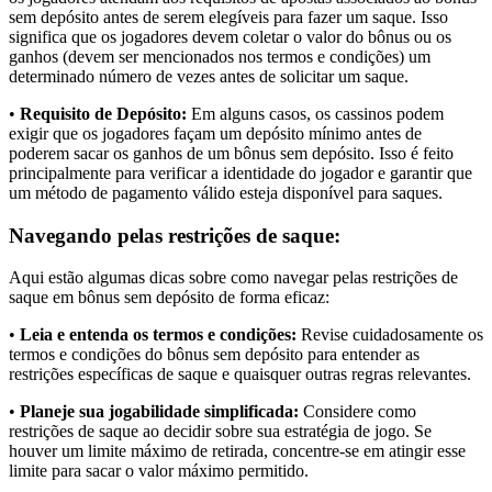
sem depósito antes de serem elegíveis para fazer um saque. Isso
significa que os jogadores devem coletar o valor do bônus ou os
ganhos (devem ser mencionados nos termos e condições) um
determinado número de vezes antes de solicitar um saque.
•
Requisito de Depósito:
Em alguns casos, os cassinos podem
exigir que os jogadores façam um depósito mínimo antes de
poderem sacar os ganhos de um bônus sem depósito. Isso é feito
principalmente para verificar a identidade do jogador e garantir que
um método de pagamento válido esteja disponível para saques.
Navegando pelas restrições de saque:
Aqui estão algumas dicas sobre como navegar pelas restrições de
saque em bônus sem depósito de forma eficaz:
•
Leia e entenda os termos e condições:
Revise cuidadosamente os
termos e condições do bônus sem depósito para entender as
restrições específicas de saque e quaisquer outras regras relevantes.
•
Planeje sua jogabilidade simplificada:
Considere como
restrições de saque ao decidir sobre sua estratégia de jogo. Se
houver um limite máximo de retirada, concentre-se em atingir esse
limite para sacar o valor máximo permitido.