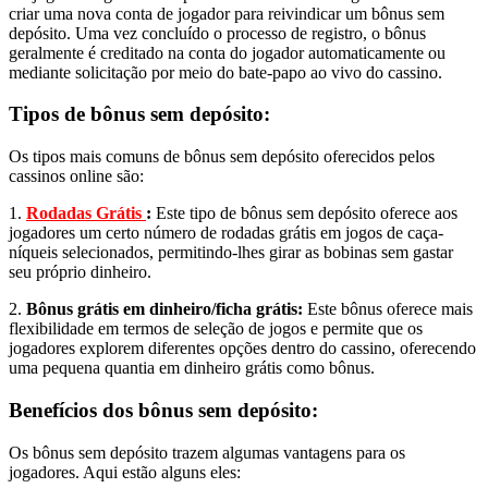
criar uma nova conta de jogador para reivindicar um bônus sem
depósito. Uma vez concluído o processo de registro, o bônus
geralmente é creditado na conta do jogador automaticamente ou
mediante solicitação por meio do bate-papo ao vivo do cassino.
Tipos de bônus sem depósito:
Os tipos mais comuns de bônus sem depósito oferecidos pelos
cassinos online são:
1.
Rodadas Grátis
:
Este tipo de bônus sem depósito oferece aos
jogadores um certo número de rodadas grátis em jogos de caça-
níqueis selecionados, permitindo-lhes girar as bobinas sem gastar
seu próprio dinheiro.
2.
Bônus grátis em dinheiro/ficha grátis:
Este bônus oferece mais
flexibilidade em termos de seleção de jogos e permite que os
jogadores explorem diferentes opções dentro do cassino, oferecendo
uma pequena quantia em dinheiro grátis como bônus.
Benefícios dos bônus sem depósito:
Os bônus sem depósito trazem algumas vantagens para os
jogadores. Aqui estão alguns eles: