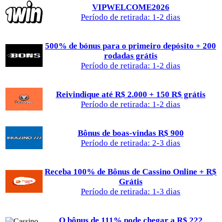
VIPWELCOME2026
Período de retirada: 1-2 dias
500% de bónus para o primeiro depósito + 200
rodadas grátis
Período de retirada: 1-2 dias
Reivindique até R$ 2.000 + 150 R$ grátis
Período de retirada: 1-2 dias
Bônus de boas-vindas R$ 900
Período de retirada: 2-3 dias
Receba 100% de Bônus de Cassino Online + R$
Grátis
Período de retirada: 1-3 dias
O bônus de 111% pode chegar a R$ 222