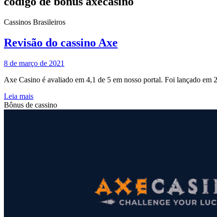
código de bônus axecasino
Cassinos Brasileiros
Revisão do cassino Axe
8 de março de 2021
Axe Casino é avaliado em 4,1 de 5 em nosso portal. Foi lançado em 2
Leia mais
Bônus de cassino