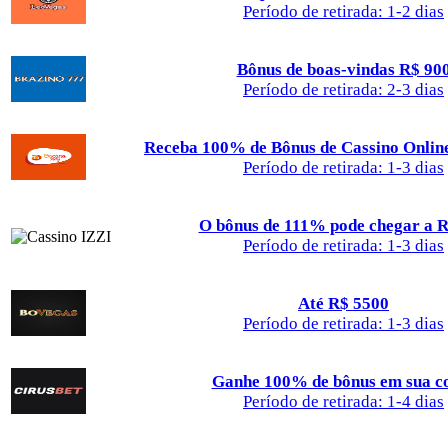
Período de retirada: 1-2 dias
Bônus de boas-vindas R$ 90
Período de retirada: 2-3 dias
Receba 100% de Bônus de Cassino Online
Período de retirada: 1-3 dias
O bônus de 111% pode chegar a 
Período de retirada: 1-3 dias
Até R$ 5500
Período de retirada: 1-3 dias
Ganhe 100% de bônus em sua c
Período de retirada: 1-4 dias