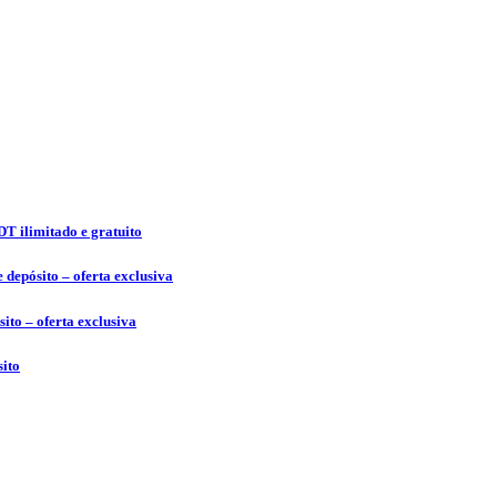
T ilimitado e gratuito
 depósito – oferta exclusiva
ito – oferta exclusiva
sito