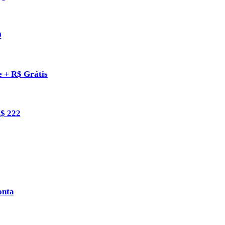
0
 + R$ Grátis
R$ 222
onta