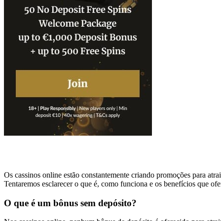
Os cassinos online estão constantemente criando promoções para atrai
Tentaremos esclarecer o que é, como funciona e os benefícios que ofe
O que é um bônus sem depósito?