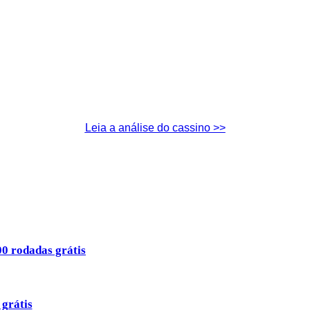
Leia a análise do cassino >>
00 rodadas grátis
 grátis