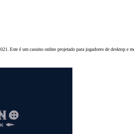
021. Este é um cassino online projetado para jogadores de desktop e 