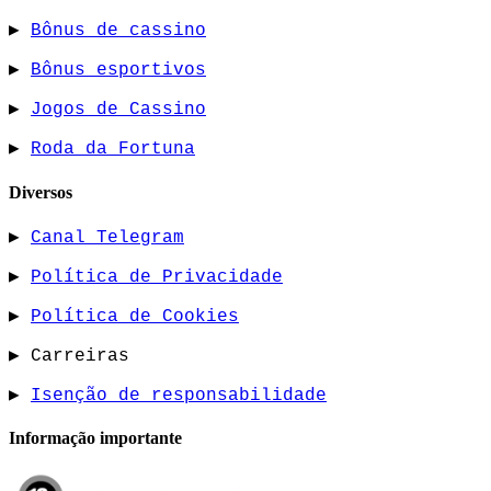
▶
Bônus de cassino
▶
Bônus esportivos
▶
Jogos de Cassino
▶
Roda da Fortuna
Diversos
▶
Canal Telegram
▶
Política de Privacidade
▶
Política de Cookies
▶ Carreiras
▶
Isenção de responsabilidade
Informação importante