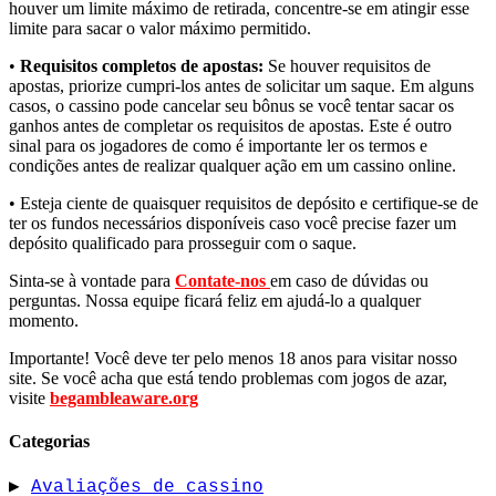
houver um limite máximo de retirada, concentre-se em atingir esse
limite para sacar o valor máximo permitido.
•
Requisitos completos de apostas:
Se houver requisitos de
apostas, priorize cumpri-los antes de solicitar um saque. Em alguns
casos, o cassino pode cancelar seu bônus se você tentar sacar os
ganhos antes de completar os requisitos de apostas. Este é outro
sinal para os jogadores de como é importante ler os termos e
condições antes de realizar qualquer ação em um cassino online.
• Esteja ciente de quaisquer requisitos de depósito e certifique-se de
ter os fundos necessários disponíveis caso você precise fazer um
depósito qualificado para prosseguir com o saque.
Sinta-se à vontade para
Contate-nos
em caso de dúvidas ou
perguntas. Nossa equipe ficará feliz em ajudá-lo a qualquer
momento.
Importante! Você deve ter pelo menos 18 anos para visitar nosso
site. Se você acha que está tendo problemas com jogos de azar,
visite
begambleaware.org
Categorias
▶
Avaliações de cassino