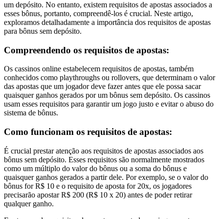
um depósito. No entanto, existem requisitos de apostas associados a
esses bônus, portanto, compreendê-los é crucial. Neste artigo,
exploramos detalhadamente a importância dos requisitos de apostas
para bônus sem depósito.
Compreendendo os requisitos de apostas:
Os cassinos online estabelecem requisitos de apostas, também
conhecidos como playthroughs ou rollovers, que determinam o valor
das apostas que um jogador deve fazer antes que ele possa sacar
quaisquer ganhos gerados por um bônus sem depósito. Os cassinos
usam esses requisitos para garantir um jogo justo e evitar o abuso do
sistema de bônus.
Como funcionam os requisitos de apostas:
É crucial prestar atenção aos requisitos de apostas associados aos
bônus sem depósito. Esses requisitos são normalmente mostrados
como um múltiplo do valor do bônus ou a soma do bônus e
quaisquer ganhos gerados a partir dele. Por exemplo, se o valor do
bônus for R$ 10 e o requisito de aposta for 20x, os jogadores
precisarão apostar R$ 200 (R$ 10 x 20) antes de poder retirar
qualquer ganho.