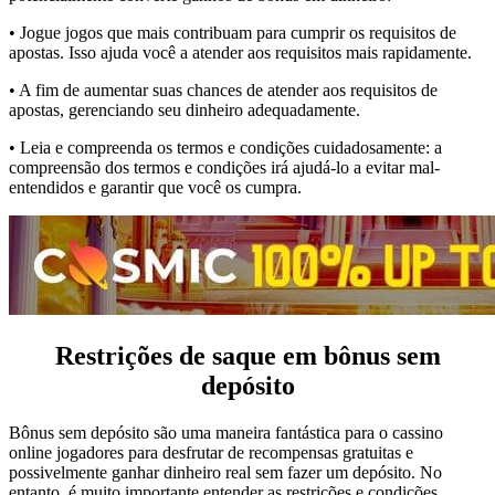
• Jogue jogos que mais contribuam para cumprir os requisitos de
apostas. Isso ajuda você a atender aos requisitos mais rapidamente.
• A fim de aumentar suas chances de atender aos requisitos de
apostas, gerenciando seu dinheiro adequadamente.
• Leia e compreenda os termos e condições cuidadosamente: a
compreensão dos termos e condições irá ajudá-lo a evitar mal-
entendidos e garantir que você os cumpra.
Restrições de saque em bônus sem
depósito
Bônus sem depósito são uma maneira fantástica para o cassino
online jogadores para desfrutar de recompensas gratuitas e
possivelmente ganhar dinheiro real sem fazer um depósito. No
entanto, é muito importante entender as restrições e condições