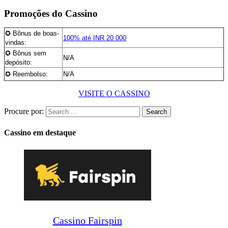
Promoções do Cassino
✪ Bônus de boas-
100% até INR 20 000
vindas:
✪ Bônus sem
N/A
depósito:
✪ Reembolso:
N/A
VISITE O CASSINO
Procure por:
Cassino em destaque
Cassino Fairspin