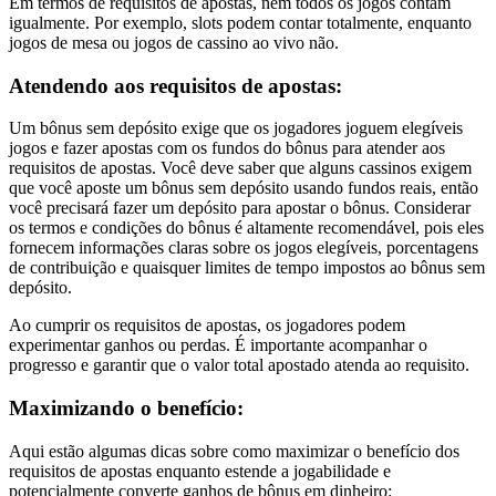
Em termos de requisitos de apostas, nem todos os jogos contam
igualmente. Por exemplo, slots podem contar totalmente, enquanto
jogos de mesa ou jogos de cassino ao vivo não.
Atendendo aos requisitos de apostas:
Um bônus sem depósito exige que os jogadores joguem elegíveis
jogos e fazer apostas com os fundos do bônus para atender aos
requisitos de apostas. Você deve saber que alguns cassinos exigem
que você aposte um bônus sem depósito usando fundos reais, então
você precisará fazer um depósito para apostar o bônus. Considerar
os termos e condições do bônus é altamente recomendável, pois eles
fornecem informações claras sobre os jogos elegíveis, porcentagens
de contribuição e quaisquer limites de tempo impostos ao bônus sem
depósito.
Ao cumprir os requisitos de apostas, os jogadores podem
experimentar ganhos ou perdas. É importante acompanhar o
progresso e garantir que o valor total apostado atenda ao requisito.
Maximizando o benefício:
Aqui estão algumas dicas sobre como maximizar o benefício dos
requisitos de apostas enquanto estende a jogabilidade e
potencialmente converte ganhos de bônus em dinheiro: