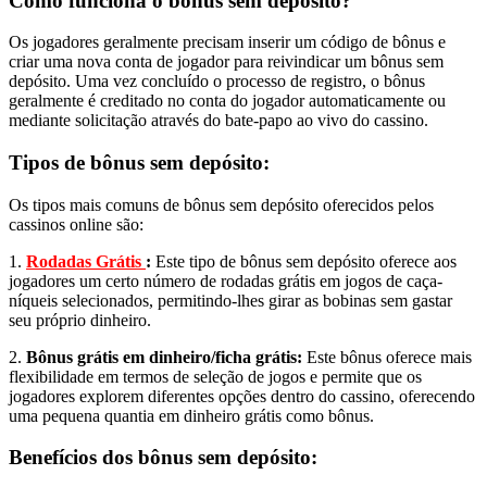
Como funciona o bônus sem depósito?
Os jogadores geralmente precisam inserir um código de bônus e
criar uma nova conta de jogador para reivindicar um bônus sem
depósito. Uma vez concluído o processo de registro, o bônus
geralmente é creditado no conta do jogador automaticamente ou
mediante solicitação através do bate-papo ao vivo do cassino.
Tipos de bônus sem depósito:
Os tipos mais comuns de bônus sem depósito oferecidos pelos
cassinos online são:
1.
Rodadas Grátis
:
Este tipo de bônus sem depósito oferece aos
jogadores um certo número de rodadas grátis em jogos de caça-
níqueis selecionados, permitindo-lhes girar as bobinas sem gastar
seu próprio dinheiro.
2.
Bônus grátis em dinheiro/ficha grátis:
Este bônus oferece mais
flexibilidade em termos de seleção de jogos e permite que os
jogadores explorem diferentes opções dentro do cassino, oferecendo
uma pequena quantia em dinheiro grátis como bônus.
Benefícios dos bônus sem depósito: