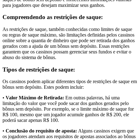
para jogadores que desejam maximizar seus ganhos.
Compreendendo as restrições de saque:
As restrições de saque, também conhecidas como limites de saque
ou regras de saque máximo, são limitações definidas pelos cassinos
online sobre a quantia de dinheiro que pode ser retirada dos ganhos
gerados com a ajuda de um bônus sem depósito. Essas restrições
garantem que os cassinos possam gerenciar seus fundos e evitar o
abuso do sistema de bônus.
Tipos de restrições de saque:
Os cassinos podem aplicar diferentes tipos de restrições de saque em
bônus sem depósito. Estes podem incluir:
•
Valor Máximo de Retirada:
Em outras palavras, há uma
limitação do valor que você pode sacar dos ganhos gerados pelo
bônus sem depósito. Por exemplo, se o limite máximo de saque for
R$ 100, mesmo que um jogador acumule ganhos de R$ 200, ele
poderá sacar apenas R$ 100.
•
Conclusão do requisito de aposta:
Alguns cassinos exigem que
os jogadores atendam aos requisitos de apostas associados ao bônus