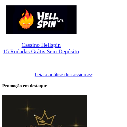
Cassino Hellspin
15 Rodadas Grátis Sem Depósito
Leia a análise do cassino >>
Promoção em destaque