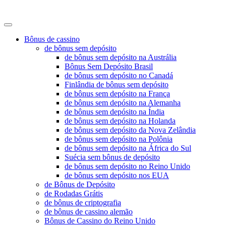
no-depositz
Bônus de cassino
de bônus sem depósito
de bônus sem depósito na Austrália
Bônus Sem Depósito Brasil
de bônus sem depósito no Canadá
Finlândia de bônus sem depósito
de bônus sem depósito na França
de bônus sem depósito na Alemanha
de bônus sem depósito na Índia
de bônus sem depósito na Holanda
de bônus sem depósito da Nova Zelândia
de bônus sem depósito na Polônia
de bônus sem depósito na África do Sul
Suécia sem bônus de depósito
de bônus sem depósito no Reino Unido
de bônus sem depósito nos EUA
de Bônus de Depósito
de Rodadas Grátis
de bônus de criptografia
de bônus de cassino alemão
Bônus de Cassino do Reino Unido