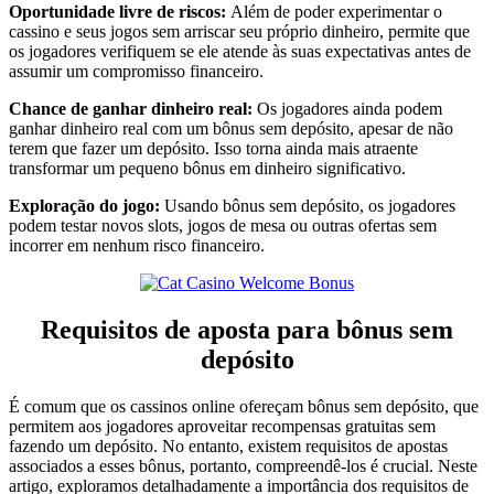
Oportunidade livre de riscos:
Além de poder experimentar o
cassino e seus jogos sem arriscar seu próprio dinheiro, permite que
os jogadores verifiquem se ele atende às suas expectativas antes de
assumir um compromisso financeiro.
Chance de ganhar dinheiro real:
Os jogadores ainda podem
ganhar dinheiro real com um bônus sem depósito, apesar de não
terem que fazer um depósito. Isso torna ainda mais atraente
transformar um pequeno bônus em dinheiro significativo.
Exploração do jogo:
Usando bônus sem depósito, os jogadores
podem testar novos slots, jogos de mesa ou outras ofertas sem
incorrer em nenhum risco financeiro.
Requisitos de aposta para bônus sem
depósito
É comum que os cassinos online ofereçam bônus sem depósito, que
permitem aos jogadores aproveitar recompensas gratuitas sem
fazendo um depósito. No entanto, existem requisitos de apostas
associados a esses bônus, portanto, compreendê-los é crucial. Neste
artigo, exploramos detalhadamente a importância dos requisitos de