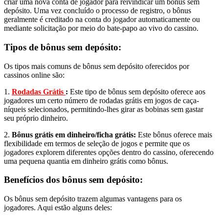
criar uma nova conta de jogador para reivindicar um bônus sem
depósito. Uma vez concluído o processo de registro, o bônus
geralmente é creditado na conta do jogador automaticamente ou
mediante solicitação por meio do bate-papo ao vivo do cassino.
Tipos de bônus sem depósito:
Os tipos mais comuns de bônus sem depósito oferecidos por
cassinos online são:
1.
Rodadas Grátis
:
Este tipo de bônus sem depósito oferece aos
jogadores um certo número de rodadas grátis em jogos de caça-
níqueis selecionados, permitindo-lhes girar as bobinas sem gastar
seu próprio dinheiro.
2.
Bônus grátis em dinheiro/ficha grátis:
Este bônus oferece mais
flexibilidade em termos de seleção de jogos e permite que os
jogadores explorem diferentes opções dentro do cassino, oferecendo
uma pequena quantia em dinheiro grátis como bônus.
Benefícios dos bônus sem depósito:
Os bônus sem depósito trazem algumas vantagens para os
jogadores. Aqui estão alguns deles: