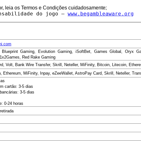
or, leia os Termos e Condições cuidadosamente;
nsabilidade do jogo –
www.begambleaware.org
ini.com
Blueprint Gaming, Evolution Gaming, iSoftBet, Games Global, Oryx G
 1x2Games, Red Rake Gaming
d, Volt, Bank Wire Transfer, Skrill, Neteller, MiFinity, Bitcoin, Litecoin, Et
in, Ethereum, MiFinity, Inpay, eZeeWallet, AstroPay Card, Skrill, Neteller, Tr
ias
 cartão: 3-5 dias
bancárias: 3-5 dias
: 0-24 horas
retirada