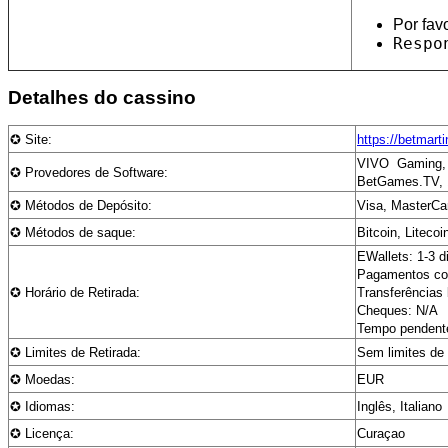
Por fav
Respo
Detalhes do cassino
✪ Site:
https://betmart
VIVO Gaming, 
✪ Provedores de Software:
BetGames.TV,
✪ Métodos de Depósito:
Visa, MasterCar
✪ Métodos de saque:
Bitcoin, Liteco
EWallets: 1-3 d
Pagamentos com
✪ Horário de Retirada:
Transferências 
Cheques: N/A
Tempo pendente
✪ Limites de Retirada:
Sem limites de 
✪ Moedas:
EUR
✪ Idiomas:
Inglês, Italiano
✪ Licença:
Curaçao