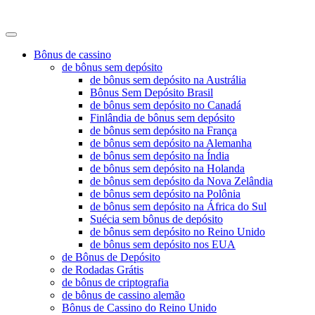
no-depositz
Bônus de cassino
de bônus sem depósito
de bônus sem depósito na Austrália
Bônus Sem Depósito Brasil
de bônus sem depósito no Canadá
Finlândia de bônus sem depósito
de bônus sem depósito na França
de bônus sem depósito na Alemanha
de bônus sem depósito na Índia
de bônus sem depósito na Holanda
de bônus sem depósito da Nova Zelândia
de bônus sem depósito na Polônia
de bônus sem depósito na África do Sul
Suécia sem bônus de depósito
de bônus sem depósito no Reino Unido
de bônus sem depósito nos EUA
de Bônus de Depósito
de Rodadas Grátis
de bônus de criptografia
de bônus de cassino alemão
Bônus de Cassino do Reino Unido