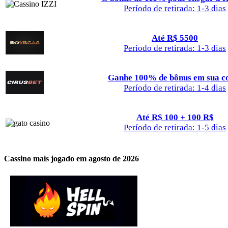
Período de retirada: 1-3 dias
Até R$ 5500
Período de retirada: 1-3 dias
Ganhe 100% de bônus em sua c
Período de retirada: 1-4 dias
Até R$ 100 + 100 R$
Período de retirada: 1-5 dias
Cassino mais jogado em agosto de 2026