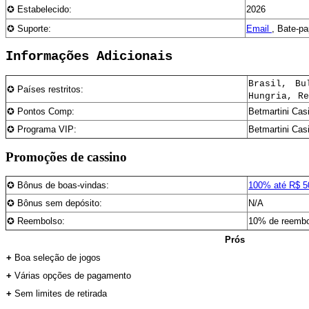
✪ Estabelecido:
2026
✪ Suporte:
Email
, Bate-pa
Informações Adicionais
Brasil, Bu
✪ Países restritos:
Hungria, Re
✪ Pontos Comp:
Betmartini Cas
✪ Programa VIP:
Betmartini Cas
Promoções de cassino
✪ Bônus de boas-vindas:
100% até R$ 5
✪ Bônus sem depósito:
N/A
✪ Reembolso:
10% de reembo
Prós
+
Boa seleção de jogos
+
Várias opções de pagamento
+
Sem limites de retirada