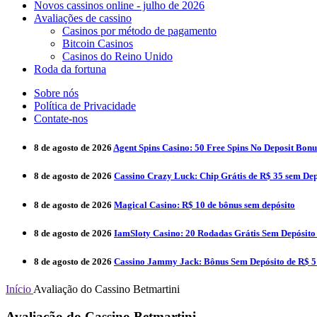
Novos cassinos online - julho de 2026
Avaliações de cassino
Casinos por método de pagamento
Bitcoin Casinos
Casinos do Reino Unido
Roda da fortuna
Sobre nós
Política de Privacidade
Contate-nos
8 de agosto de 2026
Agent Spins Casino: 50 Free Spins No Deposit Bonu
8 de agosto de 2026
Cassino Crazy Luck: Chip Grátis de R$ 35 sem Dep
8 de agosto de 2026
Magical Casino: R$ 10 de bônus sem depósito
8 de agosto de 2026
IamSloty Casino: 20 Rodadas Grátis Sem Depósito
8 de agosto de 2026
Cassino Jammy Jack: Bônus Sem Depósito de R$ 5 
Início
Avaliação do Cassino Betmartini
Avaliação do Cassino Betmartini