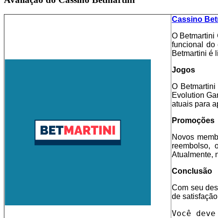
Cassino Bet
O Betmartini
funcional do
Betmartini é 
Jogos
O Betmartini
Evolution Ga
atuais para a
Promoções
Novos membr
reembolso, 
Atualmente, n
Conclusão
Com seu desi
de satisfaçã
Você deve