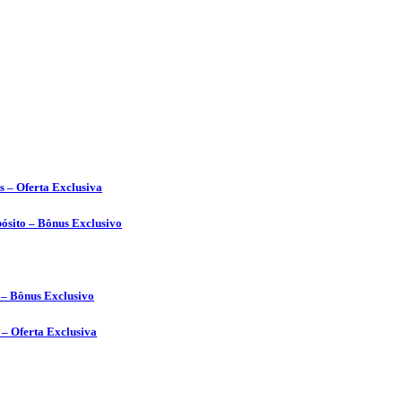
s – Oferta Exclusiva
ósito – Bônus Exclusivo
 – Bônus Exclusivo
– Oferta Exclusiva