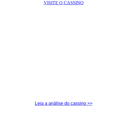
VISITE O CASSINO
Leia a análise do cassino >>