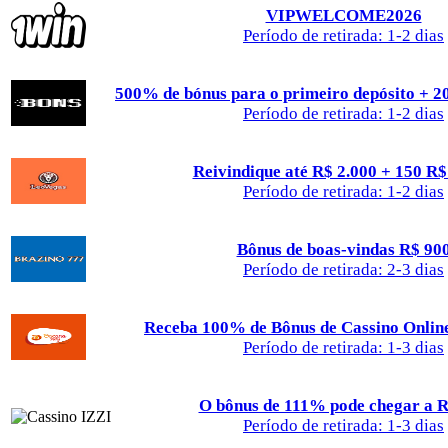
VIPWELCOME2026
Período de retirada: 1-2 dias
500% de bónus para o primeiro depósito + 2
Período de retirada: 1-2 dias
Reivindique até R$ 2.000 + 150 R$
Período de retirada: 1-2 dias
Bônus de boas-vindas R$ 90
Período de retirada: 2-3 dias
Receba 100% de Bônus de Cassino Online
Período de retirada: 1-3 dias
O bônus de 111% pode chegar a 
Período de retirada: 1-3 dias