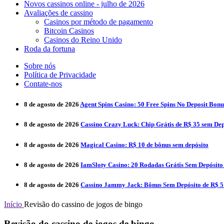
Novos cassinos online - julho de 2026
Avaliações de cassino
Casinos por método de pagamento
Bitcoin Casinos
Casinos do Reino Unido
Roda da fortuna
Sobre nós
Política de Privacidade
Contate-nos
8 de agosto de 2026
Agent Spins Casino: 50 Free Spins No Deposit Bonu
8 de agosto de 2026
Cassino Crazy Luck: Chip Grátis de R$ 35 sem Dep
8 de agosto de 2026
Magical Casino: R$ 10 de bônus sem depósito
8 de agosto de 2026
IamSloty Casino: 20 Rodadas Grátis Sem Depósito
8 de agosto de 2026
Cassino Jammy Jack: Bônus Sem Depósito de R$ 5 
Início
Revisão do cassino de jogos de bingo
Revisão do cassino de jogos de bingo