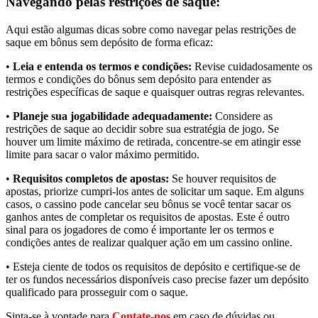
Navegando pelas restrições de saque:
Aqui estão algumas dicas sobre como navegar pelas restrições de
saque em bônus sem depósito de forma eficaz:
•
Leia e entenda os termos e condições:
Revise cuidadosamente os
termos e condições do bônus sem depósito para entender as
restrições específicas de saque e quaisquer outras regras relevantes.
•
Planeje sua jogabilidade adequadamente:
Considere as
restrições de saque ao decidir sobre sua estratégia de jogo. Se
houver um limite máximo de retirada, concentre-se em atingir esse
limite para sacar o valor máximo permitido.
•
Requisitos completos de apostas:
Se houver requisitos de
apostas, priorize cumpri-los antes de solicitar um saque. Em alguns
casos, o cassino pode cancelar seu bônus se você tentar sacar os
ganhos antes de completar os requisitos de apostas. Este é outro
sinal para os jogadores de como é importante ler os termos e
condições antes de realizar qualquer ação em um cassino online.
• Esteja ciente de todos os requisitos de depósito e certifique-se de
ter os fundos necessários disponíveis caso precise fazer um depósito
qualificado para prosseguir com o saque.
Sinta-se à vontade para
Contate-nos
em caso de dúvidas ou