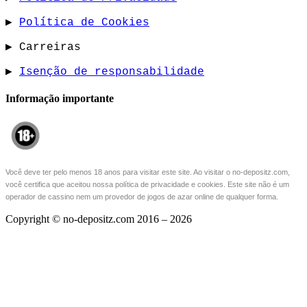
▶
Política de Cookies
▶ Carreiras
▶
Isenção de responsabilidade
Informação importante
Você deve ter pelo menos 18 anos para visitar este site.
Ao visitar o no-depositz.com,
você certifica que aceitou nossa política de privacidade e cookies.
Este site não é um
operador de cassino nem um provedor de jogos de azar online de qualquer forma.
Copyright © no-depositz.com 2016 – 2026