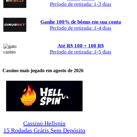
Período de retirada: 1-3 dias
Ganhe 100% de bônus em sua conta
Período de retirada: 1-4 dias
Até R$ 100 + 100 R$
Período de retirada: 1-5 dias
Cassino mais jogado em agosto de 2026
Cassino Hellspin
15 Rodadas Grátis Sem Depósito