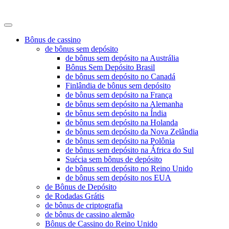
no-depositz
Bônus de cassino
de bônus sem depósito
de bônus sem depósito na Austrália
Bônus Sem Depósito Brasil
de bônus sem depósito no Canadá
Finlândia de bônus sem depósito
de bônus sem depósito na França
de bônus sem depósito na Alemanha
de bônus sem depósito na Índia
de bônus sem depósito na Holanda
de bônus sem depósito da Nova Zelândia
de bônus sem depósito na Polônia
de bônus sem depósito na África do Sul
Suécia sem bônus de depósito
de bônus sem depósito no Reino Unido
de bônus sem depósito nos EUA
de Bônus de Depósito
de Rodadas Grátis
de bônus de criptografia
de bônus de cassino alemão
Bônus de Cassino do Reino Unido