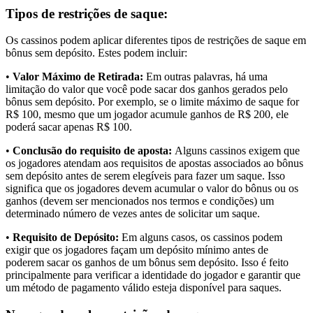
Tipos de restrições de saque:
Os cassinos podem aplicar diferentes tipos de restrições de saque em
bônus sem depósito. Estes podem incluir:
•
Valor Máximo de Retirada:
Em outras palavras, há uma
limitação do valor que você pode sacar dos ganhos gerados pelo
bônus sem depósito. Por exemplo, se o limite máximo de saque for
R$ 100, mesmo que um jogador acumule ganhos de R$ 200, ele
poderá sacar apenas R$ 100.
•
Conclusão do requisito de aposta:
Alguns cassinos exigem que
os jogadores atendam aos requisitos de apostas associados ao bônus
sem depósito antes de serem elegíveis para fazer um saque. Isso
significa que os jogadores devem acumular o valor do bônus ou os
ganhos (devem ser mencionados nos termos e condições) um
determinado número de vezes antes de solicitar um saque.
•
Requisito de Depósito:
Em alguns casos, os cassinos podem
exigir que os jogadores façam um depósito mínimo antes de
poderem sacar os ganhos de um bônus sem depósito. Isso é feito
principalmente para verificar a identidade do jogador e garantir que
um método de pagamento válido esteja disponível para saques.