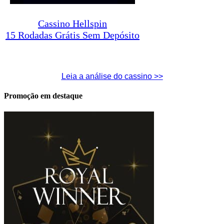
Cassino Hellspin
15 Rodadas Grátis Sem Depósito
Leia a análise do cassino >>
Promoção em destaque