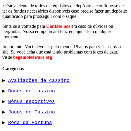
• Esteja ciente de todos os requisitos de depósito e certifique-se de
ter os fundos necessários disponíveis caso precise fazer um depósito
qualificado para prosseguir com o saque.
Sinta-se à vontade para
Contate-nos
em caso de dúvidas ou
perguntas. Nossa equipe ficará feliz em ajudá-lo a qualquer
momento.
Importante! Você deve ter pelo menos 18 anos para visitar nosso
site. Se você acha que está tendo problemas com jogos de azar,
visite
begambleaware.org
Categorias
▶
Avaliações de cassino
▶
Bônus de cassino
▶
Bônus esportivos
▶
Jogos de Cassino
▶
Roda da Fortuna