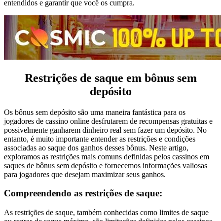
entendidos e garantir que você os cumpra.
Restrições de saque em bônus sem
depósito
Os bônus sem depósito são uma maneira fantástica para os
jogadores de cassino online desfrutarem de recompensas gratuitas e
possivelmente ganharem dinheiro real sem fazer um depósito. No
entanto, é muito importante entender as restrições e condições
associadas ao saque dos ganhos desses bônus. Neste artigo,
exploramos as restrições mais comuns definidas pelos cassinos em
saques de bônus sem depósito e fornecemos informações valiosas
para jogadores que desejam maximizar seus ganhos.
Compreendendo as restrições de saque:
As restrições de saque, também conhecidas como limites de saque