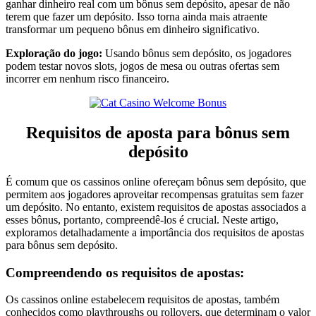
ganhar dinheiro real com um bônus sem depósito, apesar de não
terem que fazer um depósito. Isso torna ainda mais atraente
transformar um pequeno bônus em dinheiro significativo.
Exploração do jogo:
Usando bônus sem depósito, os jogadores
podem testar novos slots, jogos de mesa ou outras ofertas sem
incorrer em nenhum risco financeiro.
Requisitos de aposta para bônus sem
depósito
É comum que os cassinos online ofereçam bônus sem depósito, que
permitem aos jogadores aproveitar recompensas gratuitas sem fazer
um depósito. No entanto, existem requisitos de apostas associados a
esses bônus, portanto, compreendê-los é crucial. Neste artigo,
exploramos detalhadamente a importância dos requisitos de apostas
para bônus sem depósito.
Compreendendo os requisitos de apostas:
Os cassinos online estabelecem requisitos de apostas, também
conhecidos como playthroughs ou rollovers, que determinam o valor