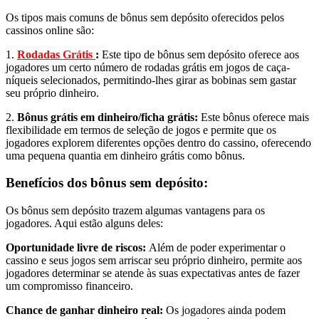
Os tipos mais comuns de bônus sem depósito oferecidos pelos
cassinos online são:
1.
Rodadas Grátis
:
Este tipo de bônus sem depósito oferece aos
jogadores um certo número de rodadas grátis em jogos de caça-
níqueis selecionados, permitindo-lhes girar as bobinas sem gastar
seu próprio dinheiro.
2.
Bônus grátis em dinheiro/ficha grátis:
Este bônus oferece mais
flexibilidade em termos de seleção de jogos e permite que os
jogadores explorem diferentes opções dentro do cassino, oferecendo
uma pequena quantia em dinheiro grátis como bônus.
Benefícios dos bônus sem depósito:
Os bônus sem depósito trazem algumas vantagens para os
jogadores. Aqui estão alguns deles:
Oportunidade livre de riscos:
Além de poder experimentar o
cassino e seus jogos sem arriscar seu próprio dinheiro, permite aos
jogadores determinar se atende às suas expectativas antes de fazer
um compromisso financeiro.
Chance de ganhar dinheiro real:
Os jogadores ainda podem