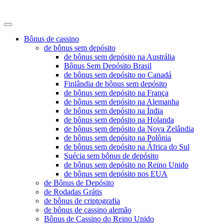
no-depositz
Bônus de cassino
de bônus sem depósito
de bônus sem depósito na Austrália
Bônus Sem Depósito Brasil
de bônus sem depósito no Canadá
Finlândia de bônus sem depósito
de bônus sem depósito na França
de bônus sem depósito na Alemanha
de bônus sem depósito na Índia
de bônus sem depósito na Holanda
de bônus sem depósito da Nova Zelândia
de bônus sem depósito na Polônia
de bônus sem depósito na África do Sul
Suécia sem bônus de depósito
de bônus sem depósito no Reino Unido
de bônus sem depósito nos EUA
de Bônus de Depósito
de Rodadas Grátis
de bônus de criptografia
de bônus de cassino alemão
Bônus de Cassino do Reino Unido