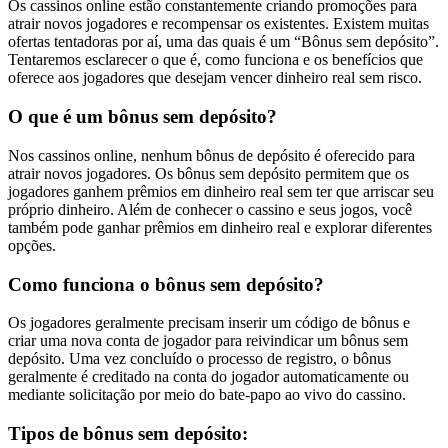
Os cassinos online estão constantemente criando promoções para
atrair novos jogadores e recompensar os existentes. Existem muitas
ofertas tentadoras por aí, uma das quais é um “Bônus sem depósito”.
Tentaremos esclarecer o que é, como funciona e os benefícios que
oferece aos jogadores que desejam vencer dinheiro real sem risco.
O que é um bônus sem depósito?
Nos cassinos online, nenhum bônus de depósito é oferecido para
atrair novos jogadores. Os bônus sem depósito permitem que os
jogadores ganhem prêmios em dinheiro real sem ter que arriscar seu
próprio dinheiro. Além de conhecer o cassino e seus jogos, você
também pode ganhar prêmios em dinheiro real e explorar diferentes
opções.
Como funciona o bônus sem depósito?
Os jogadores geralmente precisam inserir um código de bônus e
criar uma nova conta de jogador para reivindicar um bônus sem
depósito. Uma vez concluído o processo de registro, o bônus
geralmente é creditado na conta do jogador automaticamente ou
mediante solicitação por meio do bate-papo ao vivo do cassino.
Tipos de bônus sem depósito: