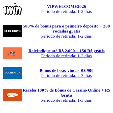
VIPWELCOME2026
Período de retirada: 1-2 dias
500% de bónus para o primeiro depósito + 200
rodadas grátis
Período de retirada: 1-2 dias
Reivindique até R$ 2.000 + 150 R$ grátis
Período de retirada: 1-2 dias
Bônus de boas-vindas R$ 900
Período de retirada: 2-3 dias
Receba 100% de Bônus de Cassino Online + R$
Grátis
Período de retirada: 1-3 dias