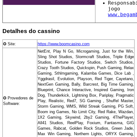
Responsa
jo
www.begam
Detalhes do cassino
✪ Site:
https://www.boomcasino.com
NetEnt, Play N Go, Microgaming, Just for the Win,
Sling Shot Studios, Stormcraft Studios, Triple Edge
Studios, Fortune Factory Studios, Switch Studios,
Crazy Tooth Studios, Quickspin, Push Gaming, Relax
Gaming, Sthlmgaming, Kalamba Games, Dice Lab ,
Yggdrasil, Evolution, Playson, Red Tiger, Cayetano,
NextGen Gaming, Bally, Barcrest, Big Time Gaming,
Blueprint, Chance Interactive, Inspired Gaming, Iron
Dog, Thunderkick, Lightning Box, Pariplay, Pragmatic
✪ Provedores de
Play, Realistic, Red7, SG Gaming , Shuffel Master,
Software:
Storm Gaming, WMS, Wild Streak Gaming, PG Soft,
Boom
ing Games, No Limit City, Red Rake, Wazdan,
1X2 Gaming, Skywind, 2by2 Gaming, 4ThePlayer,
All41 Studios, ReelPlay, Foxium, Fantasma, GIG
Games, Rabcat, Golden Rock Studios, Green Jade,
Max Win Gaming, Northern Lights, ORYX Gaming,