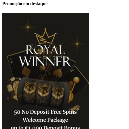
Promoção em destaque