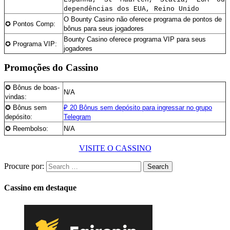
dependências dos EUA, Reino Unido
O Bounty Casino não oferece programa de pontos de
✪ Pontos Comp:
bônus para seus jogadores
Bounty Casino oferece programa VIP para seus
✪ Programa VIP:
jogadores
Promoções do Cassino
✪ Bônus de boas-
N/A
vindas:
✪ Bônus sem
₽ 20 Bônus sem depósito para ingressar no grupo
depósito:
Telegram
✪ Reembolso:
N/A
VISITE O CASSINO
Procure por:
Cassino em destaque