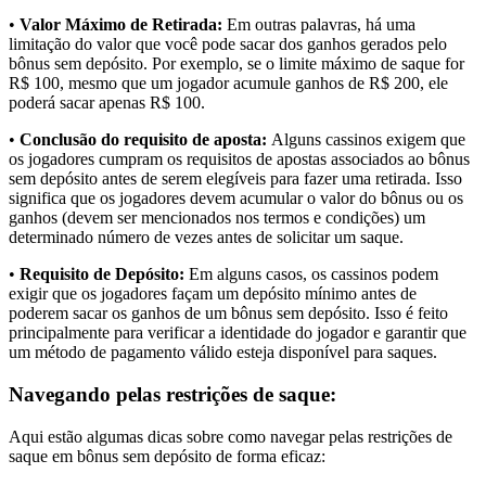
•
Valor Máximo de Retirada:
Em outras palavras, há uma
limitação do valor que você pode sacar dos ganhos gerados pelo
bônus sem depósito. Por exemplo, se o limite máximo de saque for
R$ 100, mesmo que um jogador acumule ganhos de R$ 200, ele
poderá sacar apenas R$ 100.
•
Conclusão do requisito de aposta:
Alguns cassinos exigem que
os jogadores cumpram os requisitos de apostas associados ao bônus
sem depósito antes de serem elegíveis para fazer uma retirada. Isso
significa que os jogadores devem acumular o valor do bônus ou os
ganhos (devem ser mencionados nos termos e condições) um
determinado número de vezes antes de solicitar um saque.
•
Requisito de Depósito:
Em alguns casos, os cassinos podem
exigir que os jogadores façam um depósito mínimo antes de
poderem sacar os ganhos de um bônus sem depósito. Isso é feito
principalmente para verificar a identidade do jogador e garantir que
um método de pagamento válido esteja disponível para saques.
Navegando pelas restrições de saque:
Aqui estão algumas dicas sobre como navegar pelas restrições de
saque em bônus sem depósito de forma eficaz: