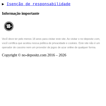
▶
Isenção de responsabilidade
Informação importante
Você deve ter pelo menos 18 anos para visitar este site.
Ao visitar o no-depositz.com,
você certifica que aceitou nossa política de privacidade e cookies.
Este site não é um
operador de cassino nem um provedor de jogos de azar online de qualquer forma.
Copyright © no-depositz.com 2016 – 2026