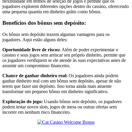
flexibilidade em termos de seleção de jogos e permite que os
jogadores explorem diferentes opções dentro do cassino, oferecendo
uma pequena quantia em dinheiro grátis como bônus.
Benefícios dos bônus sem depósito:
Os bônus sem depósito trazem algumas vantagens para os
jogadores. Aqui estão alguns deles:
Oportunidade livre de riscos:
Além de poder experimentar o
cassino e seus jogos sem arriscar seu próprio dinheiro, permite que
os jogadores verifiquem se ele atende às suas expectativas antes de
assumir um compromisso financeiro.
Chance de ganhar dinheiro real:
Os jogadores ainda podem
ganhar dinheiro real com um bônus sem depósito, apesar de não
terem que fazer um depósito. Isso torna ainda mais atraente
transformar um pequeno bônus em dinheiro significativo.
Exploração do jogo:
Usando bônus sem depósito, os jogadores
podem testar novos slots, jogos de mesa ou outras ofertas sem
incorrer em nenhum risco financeiro.