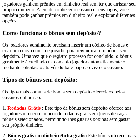
jogadores ganhem prêmios em dinheiro real sem ter que arriscar seu
próprio dinheiro. Além de conhecer o cassino e seus jogos, você
também pode ganhar prêmios em dinheiro real e explorar diferentes
opções.
Como funciona o bônus sem depósito?
Os jogadores geralmente precisam inserir um código de bônus e
criar uma nova conta de jogador para reivindicar um bônus sem
depósito. Uma vez que o registro processo for concluído, o bônus
geralmente é creditado na conta do jogador automaticamente ou
mediante solicitação através do bate-papo ao vivo do cassino.
Tipos de bônus sem depósito:
Os tipos mais comuns de bônus sem depósito oferecidos pelos
cassinos online são:
1.
Rodadas Grátis
:
Este tipo de bônus sem depósito oferece aos
jogadores um certo número de rodadas grátis em jogos de caça-
níqueis selecionados, permitindo-lhes girar as bobinas sem gastar
seu próprio dinheiro.
2.
Bônus grátis em dinheiro/ficha grátis:
Este bônus oferece mais