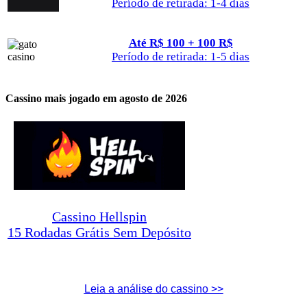
Período de retirada: 1-4 dias
Até R$ 100 + 100 R$
Período de retirada: 1-5 dias
Cassino mais jogado em agosto de 2026
Cassino Hellspin
15 Rodadas Grátis Sem Depósito
Leia a análise do cassino >>