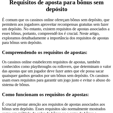
Requisitos de aposta para bônus sem
depósito
É comum que os cassinos online ofereçam bônus sem depósito, que
permitem aos jogadores aproveitar recompensas gratuitas sem fazer
um depósito. No entanto, existem requisitos de apostas associados a
esses bônus, portanto, compreendê-los é crucial. Neste artigo,
exploramos detalhadamente a importância dos requisitos de apostas
para bônus sem depósito.
Compreendendo os requisitos de apostas:
Os cassinos online estabelecem requisitos de apostas, também
conhecidos como playthroughs ou rollovers, que determinam o valor
das apostas que um jogador deve fazer antes que ele possa sacar
quaisquer ganhos gerados por um bônus sem depósito. Os cassinos
usam esses requisitos para garantir um jogo justo e evitar o abuso do
sistema de bônus.
Como funcionam os requisitos de apostas:
É crucial prestar atenção aos requisitos de apostas associados aos
bônus sem depósito. Esses requisitos são normalmente mostrados