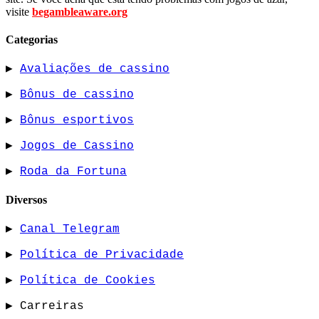
visite
begambleaware.org
Categorias
▶
Avaliações de cassino
▶
Bônus de cassino
▶
Bônus esportivos
▶
Jogos de Cassino
▶
Roda da Fortuna
Diversos
▶
Canal Telegram
▶
Política de Privacidade
▶
Política de Cookies
▶ Carreiras