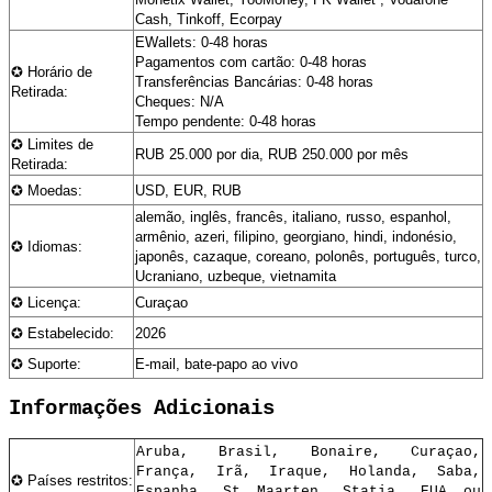
Cash, Tinkoff, Ecorpay
EWallets: 0-48 horas
Pagamentos com cartão: 0-48 horas
✪ Horário de
Transferências Bancárias: 0-48 horas
Retirada:
Cheques: N/A
Tempo pendente: 0-48 horas
✪ Limites de
RUB 25.000 por dia, RUB 250.000 por mês
Retirada:
✪ Moedas:
USD, EUR, RUB
alemão, inglês, francês, italiano, russo, espanhol,
armênio, azeri, filipino, georgiano, hindi, indonésio,
✪ Idiomas:
japonês, cazaque, coreano, polonês, português, turco,
Ucraniano, uzbeque, vietnamita
✪ Licença:
Curaçao
✪ Estabelecido:
2026
✪ Suporte:
E-mail, bate-papo ao vivo
Informações Adicionais
Aruba, Brasil, Bonaire, Curaçao,
França, Irã, Iraque, Holanda, Saba,
✪ Países restritos:
Espanha, St Maarten, Statia, EUA ou