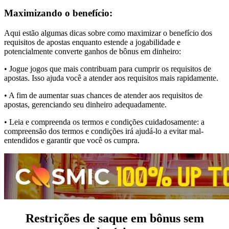
Maximizando o benefício:
Aqui estão algumas dicas sobre como maximizar o benefício dos
requisitos de apostas enquanto estende a jogabilidade e
potencialmente converte ganhos de bônus em dinheiro:
• Jogue jogos que mais contribuam para cumprir os requisitos de
apostas. Isso ajuda você a atender aos requisitos mais rapidamente.
• A fim de aumentar suas chances de atender aos requisitos de
apostas, gerenciando seu dinheiro adequadamente.
• Leia e compreenda os termos e condições cuidadosamente: a
compreensão dos termos e condições irá ajudá-lo a evitar mal-
entendidos e garantir que você os cumpra.
Restrições de saque em bônus sem