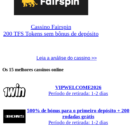
Cassino Fairspin
200 TFS Tokens sem bônus de depósito
Leia a análise do cassino >>
Os 15 melhores cassinos online
VIPWELCOME2026
Período de retirada: 1-2 dias
500% de bónus para o primeiro depósito + 200
rodadas grátis
Período de retirada: 1-2 dias