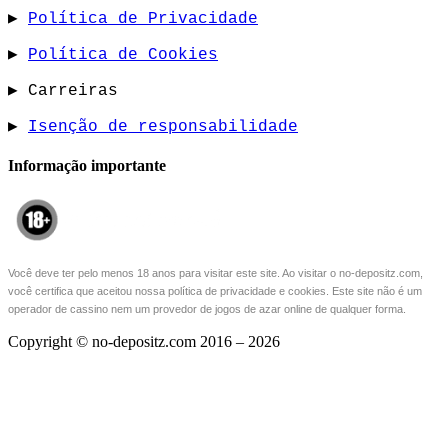
▶
Política de Privacidade
▶
Política de Cookies
▶ Carreiras
▶
Isenção de responsabilidade
Informação importante
Você deve ter pelo menos 18 anos para visitar este site.
Ao visitar o no-depositz.com,
você certifica que aceitou nossa política de privacidade e cookies.
Este site não é um
operador de cassino nem um provedor de jogos de azar online de qualquer forma.
Copyright © no-depositz.com 2016 – 2026