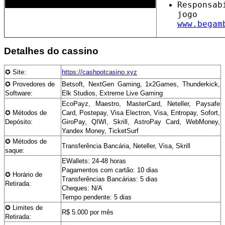
Responsa
jo
www.begam
Detalhes do cassino
✪ Site:
https://cashpotcasino.xyz
✪ Provedores de
Betsoft, NextGen Gaming, 1x2Games, Thunderkick,
Software:
Elk Studios, Extreme Live Gaming
EcoPayz, Maestro, MasterCard, Neteller, Paysafe
✪ Métodos de
Card, Postepay, Visa Electron, Visa, Entropay, Sofort,
Depósito:
GiroPay, QIWI, Skrill, AstroPay Card, WebMoney,
Yandex Money, TicketSurf
✪ Métodos de
Transferência Bancária, Neteller, Visa, Skrill
saque:
EWallets: 24-48 horas
Pagamentos com cartão: 10 dias
✪ Horário de
Transferências Bancárias: 5 dias
Retirada:
Cheques: N/A
Tempo pendente: 5 dias
✪ Limites de
R$ 5.000 por mês
Retirada: