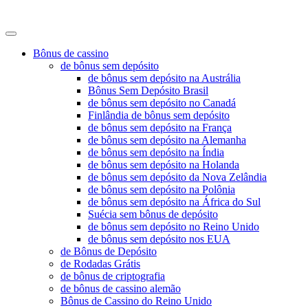
no-depositz
Bônus de cassino
de bônus sem depósito
de bônus sem depósito na Austrália
Bônus Sem Depósito Brasil
de bônus sem depósito no Canadá
Finlândia de bônus sem depósito
de bônus sem depósito na França
de bônus sem depósito na Alemanha
de bônus sem depósito na Índia
de bônus sem depósito na Holanda
de bônus sem depósito da Nova Zelândia
de bônus sem depósito na Polônia
de bônus sem depósito na África do Sul
Suécia sem bônus de depósito
de bônus sem depósito no Reino Unido
de bônus sem depósito nos EUA
de Bônus de Depósito
de Rodadas Grátis
de bônus de criptografia
de bônus de cassino alemão
Bônus de Cassino do Reino Unido