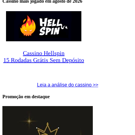
Cassino mais jogado em agosto de 2026
Cassino Hellspin
15 Rodadas Grátis Sem Depósito
Leia a análise do cassino >>
Promoção em destaque