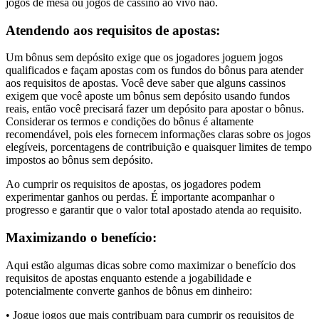
jogos de mesa ou jogos de cassino ao vivo não.
Atendendo aos requisitos de apostas:
Um bônus sem depósito exige que os jogadores joguem jogos
qualificados e façam apostas com os fundos do bônus para atender
aos requisitos de apostas. Você deve saber que alguns cassinos
exigem que você aposte um bônus sem depósito usando fundos
reais, então você precisará fazer um depósito para apostar o bônus.
Considerar os termos e condições do bônus é altamente
recomendável, pois eles fornecem informações claras sobre os jogos
elegíveis, porcentagens de contribuição e quaisquer limites de tempo
impostos ao bônus sem depósito.
Ao cumprir os requisitos de apostas, os jogadores podem
experimentar ganhos ou perdas. É importante acompanhar o
progresso e garantir que o valor total apostado atenda ao requisito.
Maximizando o benefício:
Aqui estão algumas dicas sobre como maximizar o benefício dos
requisitos de apostas enquanto estende a jogabilidade e
potencialmente converte ganhos de bônus em dinheiro:
• Jogue jogos que mais contribuam para cumprir os requisitos de