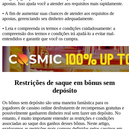
apostas. Isso ajuda você a atender aos requisitos mais rapidamente.
• A fim de aumentar suas chances de atender aos requisitos de
apostas, gerenciando seu dinheiro adequadamente.
• Leia e compreenda os termos e condições cuidadosamente: a
compreensão dos termos e condições irá ajudá-lo a evitar mal-
entendidos e garantir que você os cumpra.
Restrições de saque em bônus sem
depósito
Os bônus sem depósito são uma maneira fantástica para os
jogadores de cassino online desfrutarem de recompensas gratuitas e
possivelmente ganharem dinheiro real sem fazer um depósito. No
entanto, é muito importante entender as restrições e condições
associadas ao saque dos ganhos desses bônus. Neste artigo,
exploramos as restrições mais comuns definidas pelos cassinos em