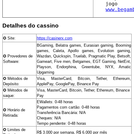
jo
www.begam
Detalhes do cassino
✪ Site:
https://casinerx.com
BGaming, Belatra games, Eurasian gaming, Booming
games, Caleta, Apollo games, Evolution gaming,
✪ Provedores de
Wazdan, Quickspin, Truelab, Pragmatic Play, Betsoft,
Software:
Gameart, Five men, Betgames, EGT Gaming, NetEnt,
Playson, Endorphina, Greentube, NYX, Amatic
Upgaming
✪ Métodos de
Visa, MasterCard, Bitcoin, Tether, Ethereum,
Depósito:
ApplePay, GooglePay, Binance Pay
✪ Métodos de
Visa, MasterCard, Bitcoin, Tether, Ethereum, Binance
saque:
Pay
EWallets: 0-48 horas
Pagamentos com cartão: 0-48 horas
✪ Horário de
Transferência Bancária: N/A
Retirada:
Cheques: N/A
Tempo pendente: 0-48 horas
✪ Limites de
R$ 3.000 por semana, R$ 6.000 por mês