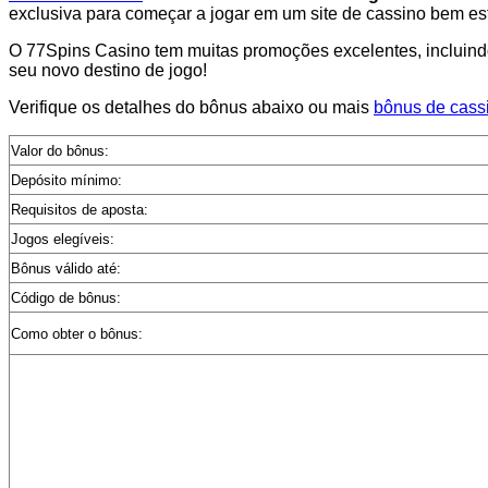
exclusiva para começar a jogar em um site de cassino bem esta
O 77Spins Casino tem muitas promoções excelentes, incluindo
seu novo destino de jogo!
Verifique os detalhes do bônus abaixo ou mais
bônus de cass
Valor do bônus:
Depósito mínimo:
Requisitos de aposta:
Jogos elegíveis:
Bônus válido até:
Código de bônus:
Como obter o bônus: