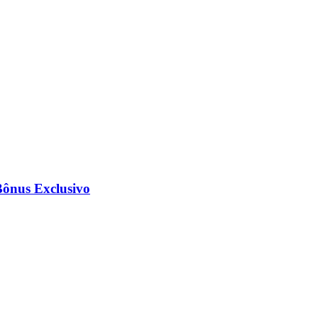
Bônus Exclusivo