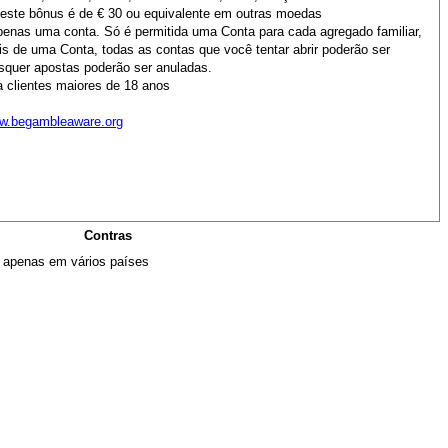
este bônus é de € 30 ou equivalente em outras moedas
apenas uma conta.
Só é permitida uma Conta para cada agregado familiar,
ais de uma Conta, todas as contas que você tentar abrir poderão ser
squer apostas poderão ser anuladas.
a clientes maiores de 18 anos
s
w.begambleaware.org
Contras
el apenas em vários países