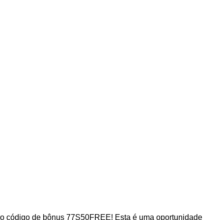
m o código de bônus 77S50FREE! Esta é uma oportunidade