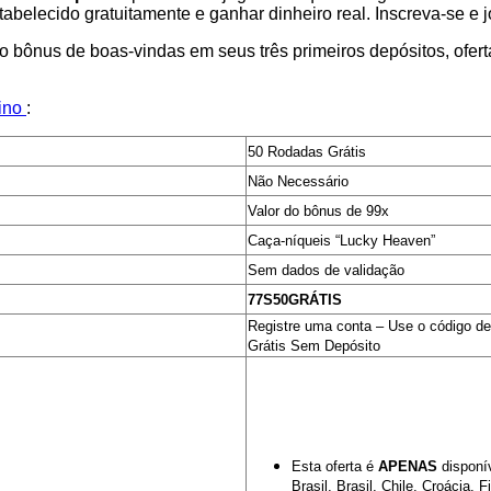
belecido gratuitamente e ganhar dinheiro real. Inscreva-se e j
 bônus de boas-vindas em seus três primeiros depósitos, ofert
ino
:
50 Rodadas Grátis
Não Necessário
Valor do bônus de 99x
Caça-níqueis “Lucky Heaven”
Sem dados de validação
77S50GRÁTIS
Registre uma conta – Use o código 
Grátis Sem Depósito
Esta oferta é
APENAS
disponí
Brasil, Brasil, Chile, Croácia, 