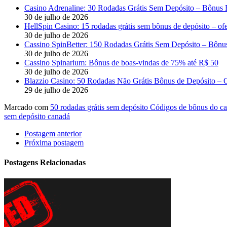
Casino Adrenaline: 30 Rodadas Grátis Sem Depósito – Bônus 
30 de julho de 2026
HellSpin Casino: 15 rodadas grátis sem bônus de depósito – ofe
30 de julho de 2026
Cassino SpinBetter: 150 Rodadas Grátis Sem Depósito – Bônu
30 de julho de 2026
Cassino Spinarium: Bônus de boas-vindas de 75% até R$ 50
30 de julho de 2026
Blazzio Casino: 50 Rodadas Não Grátis Bônus de Depósito – O
29 de julho de 2026
Marcado com
50 rodadas grátis sem depósito
Códigos de bônus do ca
sem depósito canadá
Postagem anterior
Próxima postagem
Postagens Relacionadas