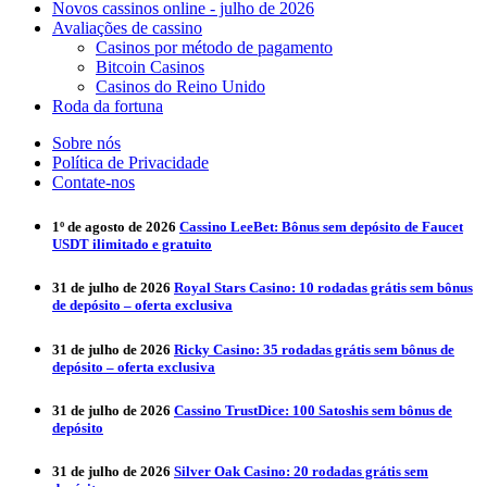
Novos cassinos online - julho de 2026
Avaliações de cassino
Casinos por método de pagamento
Bitcoin Casinos
Casinos do Reino Unido
Roda da fortuna
Sobre nós
Política de Privacidade
Contate-nos
1º de agosto de 2026
Cassino LeeBet: Bônus sem depósito de Faucet
USDT ilimitado e gratuito
31 de julho de 2026
Royal Stars Casino: 10 rodadas grátis sem bônus
de depósito – oferta exclusiva
31 de julho de 2026
Ricky Casino: 35 rodadas grátis sem bônus de
depósito – oferta exclusiva
31 de julho de 2026
Cassino TrustDice: 100 Satoshis sem bônus de
depósito
31 de julho de 2026
Silver Oak Casino: 20 rodadas grátis sem