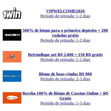
VIPWELCOME2026
Período de retirada: 1-2 dias
500% de bónus para o primeiro depósito + 200
rodadas grátis
Período de retirada: 1-2 dias
Reivindique até R$ 2.000 + 150 R$ grátis
Período de retirada: 1-2 dias
Bônus de boas-vindas R$ 900
Período de retirada: 2-3 dias
Receba 100% de Bônus de Cassino Online + R$
Grátis
Período de retirada: 1-3 dias