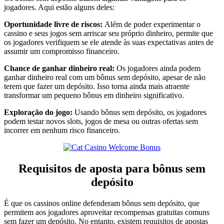
jogadores. Aqui estão alguns deles:
Oportunidade livre de riscos:
Além de poder experimentar o
cassino e seus jogos sem arriscar seu próprio dinheiro, permite que
os jogadores verifiquem se ele atende às suas expectativas antes de
assumir um compromisso financeiro.
Chance de ganhar dinheiro real:
Os jogadores ainda podem
ganhar dinheiro real com um bônus sem depósito, apesar de não
terem que fazer um depósito. Isso torna ainda mais atraente
transformar um pequeno bônus em dinheiro significativo.
Exploração do jogo:
Usando bônus sem depósito, os jogadores
podem testar novos slots, jogos de mesa ou outras ofertas sem
incorrer em nenhum risco financeiro.
Requisitos de aposta para bônus sem
depósito
É que os cassinos online defenderam bônus sem depósito, que
permitem aos jogadores aproveitar recompensas gratuitas comuns
sem fazer um depósito. No entanto, existem requisitos de apostas