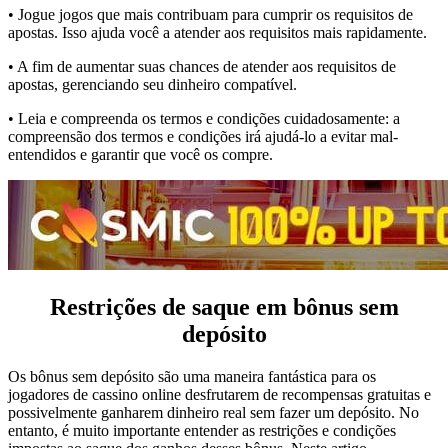
• Jogue jogos que mais contribuam para cumprir os requisitos de
apostas. Isso ajuda você a atender aos requisitos mais rapidamente.
• A fim de aumentar suas chances de atender aos requisitos de
apostas, gerenciando seu dinheiro compatível.
• Leia e compreenda os termos e condições cuidadosamente: a
compreensão dos termos e condições irá ajudá-lo a evitar mal-
entendidos e garantir que você os compre.
Restrições de saque em bônus sem
depósito
Os bônus sem depósito são uma maneira fantástica para os
jogadores de cassino online desfrutarem de recompensas gratuitas e
possivelmente ganharem dinheiro real sem fazer um depósito. No
entanto, é muito importante entender as restrições e condições