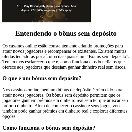
Entendendo o bônus sem depósito
Os cassinos online estão constantemente criando promoções para
atrair novos jogadores e recompensar os existentes. Existem muitas
ofertas tentadoras por aí, uma das quais é um “Bônus sem depósito”.
Tentaremos esclarecer o que é, como funciona e os benefícios que
oferece aos jogadores que desejam ganhar dinheiro real sem riscos.
O que é um bônus sem depósito?
Nos cassinos online, nenhum bônus de depósito é oferecido para
atrair novos jogadores. Os bônus sem depósito permitem que os
jogadores ganhem prêmios em dinheiro real sem ter que arriscar seu
próprio dinheiro. Além de conhecer o cassino e seus jogos, você
também pode ganhar prêmios em dinheiro real e explorar diferentes
opções.
Como funciona o bônus sem depósito?