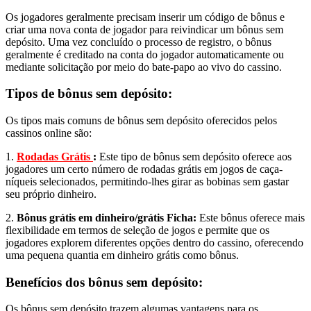
Os jogadores geralmente precisam inserir um código de bônus e
criar uma nova conta de jogador para reivindicar um bônus sem
depósito. Uma vez concluído o processo de registro, o bônus
geralmente é creditado na conta do jogador automaticamente ou
mediante solicitação por meio do bate-papo ao vivo do cassino.
Tipos de bônus sem depósito:
Os tipos mais comuns de bônus sem depósito oferecidos pelos
cassinos online são:
1.
Rodadas Grátis
:
Este tipo de bônus sem depósito oferece aos
jogadores um certo número de rodadas grátis em jogos de caça-
níqueis selecionados, permitindo-lhes girar as bobinas sem gastar
seu próprio dinheiro.
2.
Bônus grátis em dinheiro/grátis Ficha:
Este bônus oferece mais
flexibilidade em termos de seleção de jogos e permite que os
jogadores explorem diferentes opções dentro do cassino, oferecendo
uma pequena quantia em dinheiro grátis como bônus.
Benefícios dos bônus sem depósito:
Os bônus sem depósito trazem algumas vantagens para os