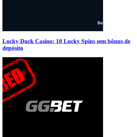
Lucky Duck Casino: 10 Lucky Spins sem bônus de
depósito