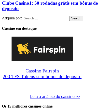
Clube Casino1: 50 rodadas grátis sem bônus de
depósito
Adquira por:
Cassino em destaque
Cassino Fairspin
200 TFS Tokens sem bônus de depósito
Leia a análise do cassino >>
Os 15 melhores cassinos online