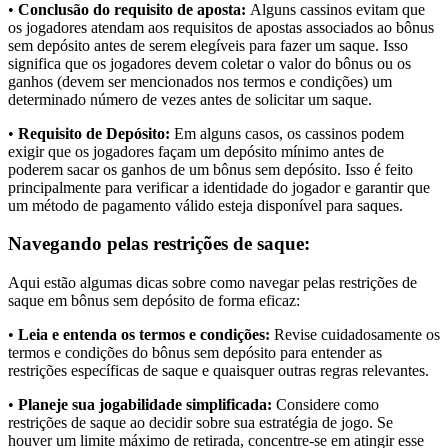
•
Conclusão do requisito de aposta:
Alguns cassinos evitam que
os jogadores atendam aos requisitos de apostas associados ao bônus
sem depósito antes de serem elegíveis para fazer um saque. Isso
significa que os jogadores devem coletar o valor do bônus ou os
ganhos (devem ser mencionados nos termos e condições) um
determinado número de vezes antes de solicitar um saque.
•
Requisito de Depósito:
Em alguns casos, os cassinos podem
exigir que os jogadores façam um depósito mínimo antes de
poderem sacar os ganhos de um bônus sem depósito. Isso é feito
principalmente para verificar a identidade do jogador e garantir que
um método de pagamento válido esteja disponível para saques.
Navegando pelas restrições de saque:
Aqui estão algumas dicas sobre como navegar pelas restrições de
saque em bônus sem depósito de forma eficaz:
•
Leia e entenda os termos e condições:
Revise cuidadosamente os
termos e condições do bônus sem depósito para entender as
restrições específicas de saque e quaisquer outras regras relevantes.
•
Planeje sua jogabilidade simplificada:
Considere como
restrições de saque ao decidir sobre sua estratégia de jogo. Se
houver um limite máximo de retirada, concentre-se em atingir esse