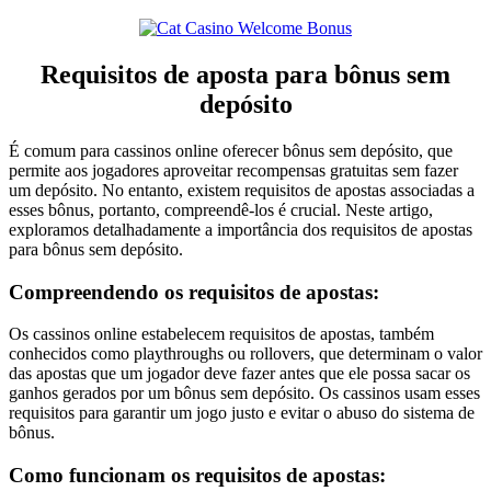
Requisitos de aposta para bônus sem
depósito
É comum para cassinos online oferecer bônus sem depósito, que
permite aos jogadores aproveitar recompensas gratuitas sem fazer
um depósito. No entanto, existem requisitos de apostas associadas a
esses bônus, portanto, compreendê-los é crucial. Neste artigo,
exploramos detalhadamente a importância dos requisitos de apostas
para bônus sem depósito.
Compreendendo os requisitos de apostas:
Os cassinos online estabelecem requisitos de apostas, também
conhecidos como playthroughs ou rollovers, que determinam o valor
das apostas que um jogador deve fazer antes que ele possa sacar os
ganhos gerados por um bônus sem depósito. Os cassinos usam esses
requisitos para garantir um jogo justo e evitar o abuso do sistema de
bônus.
Como funcionam os requisitos de apostas: