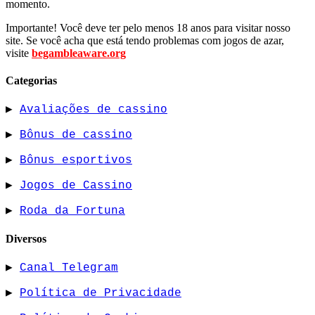
momento.
Importante! Você deve ter pelo menos 18 anos para visitar nosso
site. Se você acha que está tendo problemas com jogos de azar,
visite
begambleaware.org
Categorias
▶
Avaliações de cassino
▶
Bônus de cassino
▶
Bônus esportivos
▶
Jogos de Cassino
▶
Roda da Fortuna
Diversos
▶
Canal Telegram
▶
Política de Privacidade