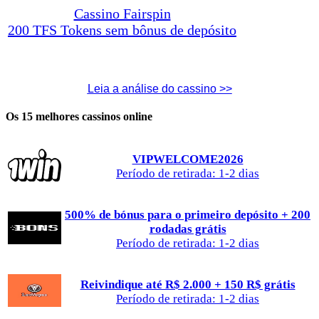
Cassino Fairspin
200 TFS Tokens sem bônus de depósito
Leia a análise do cassino >>
Os 15 melhores cassinos online
VIPWELCOME2026
Período de retirada: 1-2 dias
500% de bónus para o primeiro depósito + 200
rodadas grátis
Período de retirada: 1-2 dias
Reivindique até R$ 2.000 + 150 R$ grátis
Período de retirada: 1-2 dias