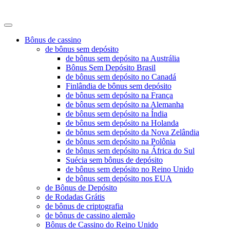
no-depositz
Bônus de cassino
de bônus sem depósito
de bônus sem depósito na Austrália
Bônus Sem Depósito Brasil
de bônus sem depósito no Canadá
Finlândia de bônus sem depósito
de bônus sem depósito na França
de bônus sem depósito na Alemanha
de bônus sem depósito na Índia
de bônus sem depósito na Holanda
de bônus sem depósito da Nova Zelândia
de bônus sem depósito na Polônia
de bônus sem depósito na África do Sul
Suécia sem bônus de depósito
de bônus sem depósito no Reino Unido
de bônus sem depósito nos EUA
de Bônus de Depósito
de Rodadas Grátis
de bônus de criptografia
de bônus de cassino alemão
Bônus de Cassino do Reino Unido