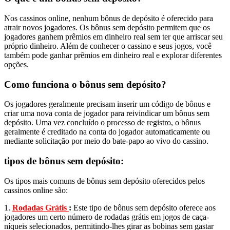
Nos cassinos online, nenhum bônus de depósito é oferecido para
atrair novos jogadores. Os bônus sem depósito permitem que os
jogadores ganhem prêmios em dinheiro real sem ter que arriscar seu
próprio dinheiro. Além de conhecer o cassino e seus jogos, você
também pode ganhar prêmios em dinheiro real e explorar diferentes
opções.
Como funciona o bônus sem depósito?
Os jogadores geralmente precisam inserir um código de bônus e
criar uma nova conta de jogador para reivindicar um bônus sem
depósito. Uma vez concluído o processo de registro, o bônus
geralmente é creditado na conta do jogador automaticamente ou
mediante solicitação por meio do bate-papo ao vivo do cassino.
tipos de bônus sem depósito:
Os tipos mais comuns de bônus sem depósito oferecidos pelos
cassinos online são:
1.
Rodadas Grátis
:
Este tipo de bônus sem depósito oferece aos
jogadores um certo número de rodadas grátis em jogos de caça-
níqueis selecionados, permitindo-lhes girar as bobinas sem gastar