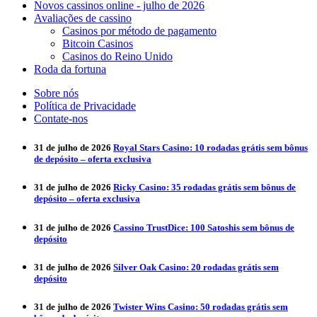
Novos cassinos online - julho de 2026
Avaliações de cassino
Casinos por método de pagamento
Bitcoin Casinos
Casinos do Reino Unido
Roda da fortuna
Sobre nós
Política de Privacidade
Contate-nos
31 de julho de 2026
Royal Stars Casino: 10 rodadas grátis sem bônus
de depósito – oferta exclusiva
31 de julho de 2026
Ricky Casino: 35 rodadas grátis sem bônus de
depósito – oferta exclusiva
31 de julho de 2026
Cassino TrustDice: 100 Satoshis sem bônus de
depósito
31 de julho de 2026
Silver Oak Casino: 20 rodadas grátis sem
depósito
31 de julho de 2026
Twister Wins Casino: 50 rodadas grátis sem