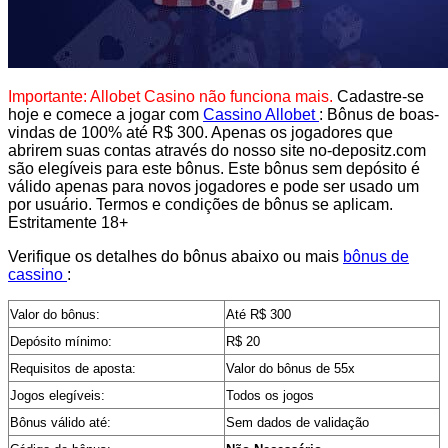
Importante: Allobet Casino não funciona mais.
Cadastre-se
hoje e comece a jogar com
Cassino Allobet
: Bônus de boas-
vindas de 100% até R$ 300. Apenas os jogadores que
abrirem suas contas através do nosso site no-depositz.com
são elegíveis para este bônus.
Este bônus sem depósito é
válido apenas para novos jogadores e pode ser usado um
por usuário. Termos e condições de bônus se aplicam.
Estritamente 18+
Verifique os detalhes do bônus abaixo ou mais
bônus de
cassino
:
Valor do bônus:
Até R$ 300
Depósito mínimo:
R$ 20
Requisitos de aposta:
Valor do bônus de 55x
Jogos elegíveis:
Todos os jogos
Bônus válido até:
Sem dados de validação