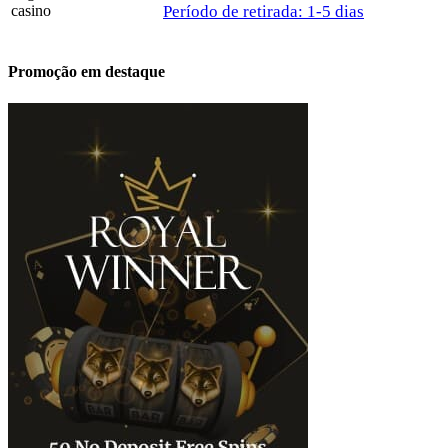
Período de retirada: 1-5 dias
Promoção em destaque