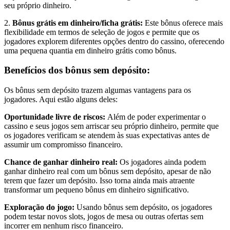
seu próprio dinheiro.
2.
Bônus grátis em dinheiro/ficha grátis:
Este bônus oferece mais
flexibilidade em termos de seleção de jogos e permite que os
jogadores explorem diferentes opções dentro do cassino, oferecendo
uma pequena quantia em dinheiro grátis como bônus.
Benefícios dos bônus sem depósito:
Os bônus sem depósito trazem algumas vantagens para os
jogadores. Aqui estão alguns deles:
Oportunidade livre de riscos:
Além de poder experimentar o
cassino e seus jogos sem arriscar seu próprio dinheiro, permite que
os jogadores verificam se atendem às suas expectativas antes de
assumir um compromisso financeiro.
Chance de ganhar dinheiro real:
Os jogadores ainda podem
ganhar dinheiro real com um bônus sem depósito, apesar de não
terem que fazer um depósito. Isso torna ainda mais atraente
transformar um pequeno bônus em dinheiro significativo.
Exploração do jogo:
Usando bônus sem depósito, os jogadores
podem testar novos slots, jogos de mesa ou outras ofertas sem
incorrer em nenhum risco financeiro.