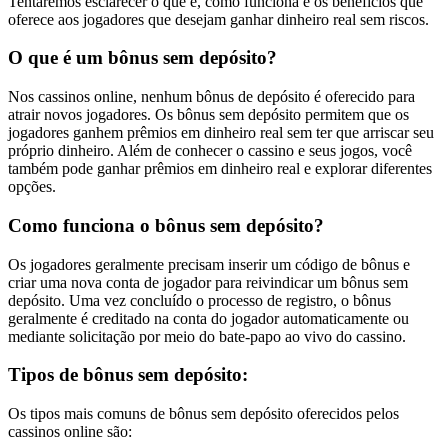
Tentaremos esclarecer o que é, como funciona e os benefícios que
oferece aos jogadores que desejam ganhar dinheiro real sem riscos.
O que é um bônus sem depósito?
Nos cassinos online, nenhum bônus de depósito é oferecido para
atrair novos jogadores. Os bônus sem depósito permitem que os
jogadores ganhem prêmios em dinheiro real sem ter que arriscar seu
próprio dinheiro. Além de conhecer o cassino e seus jogos, você
também pode ganhar prêmios em dinheiro real e explorar diferentes
opções.
Como funciona o bônus sem depósito?
Os jogadores geralmente precisam inserir um código de bônus e
criar uma nova conta de jogador para reivindicar um bônus sem
depósito. Uma vez concluído o processo de registro, o bônus
geralmente é creditado na conta do jogador automaticamente ou
mediante solicitação por meio do bate-papo ao vivo do cassino.
Tipos de bônus sem depósito:
Os tipos mais comuns de bônus sem depósito oferecidos pelos
cassinos online são: