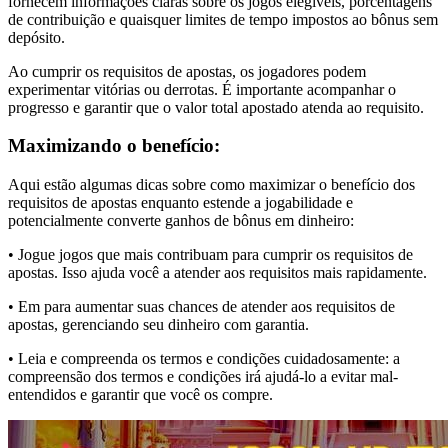
fornecem informações claras sobre os jogos elegíveis, porcentagens
de contribuição e quaisquer limites de tempo impostos ao bônus sem
depósito.
Ao cumprir os requisitos de apostas, os jogadores podem
experimentar vitórias ou derrotas. É importante acompanhar o
progresso e garantir que o valor total apostado atenda ao requisito.
Maximizando o benefício:
Aqui estão algumas dicas sobre como maximizar o benefício dos
requisitos de apostas enquanto estende a jogabilidade e
potencialmente converte ganhos de bônus em dinheiro:
• Jogue jogos que mais contribuam para cumprir os requisitos de
apostas. Isso ajuda você a atender aos requisitos mais rapidamente.
• Em para aumentar suas chances de atender aos requisitos de
apostas, gerenciando seu dinheiro com garantia.
• Leia e compreenda os termos e condições cuidadosamente: a
compreensão dos termos e condições irá ajudá-lo a evitar mal-
entendidos e garantir que você os compre.