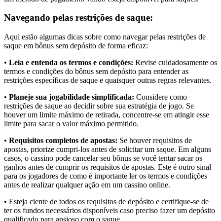
Navegando pelas restrições de saque:
Aqui estão algumas dicas sobre como navegar pelas restrições de
saque em bônus sem depósito de forma eficaz:
•
Leia e entenda os termos e condições:
Revise cuidadosamente os
termos e condições do bônus sem depósito para entender as
restrições específicas de saque e quaisquer outras regras relevantes.
•
Planeje sua jogabilidade simplificada:
Considere como
restrições de saque ao decidir sobre sua estratégia de jogo. Se
houver um limite máximo de retirada, concentre-se em atingir esse
limite para sacar o valor máximo permitido.
•
Requisitos completos de apostas:
Se houver requisitos de
apostas, priorize cumpri-los antes de solicitar um saque. Em alguns
casos, o cassino pode cancelar seu bônus se você tentar sacar os
ganhos antes de cumprir os requisitos de apostas. Este é outro sinal
para os jogadores de como é importante ler os termos e condições
antes de realizar qualquer ação em um cassino online.
• Esteja ciente de todos os requisitos de depósito e certifique-se de
ter os fundos necessários disponíveis caso preciso fazer um depósito
qualificado para ansioso com o saque.