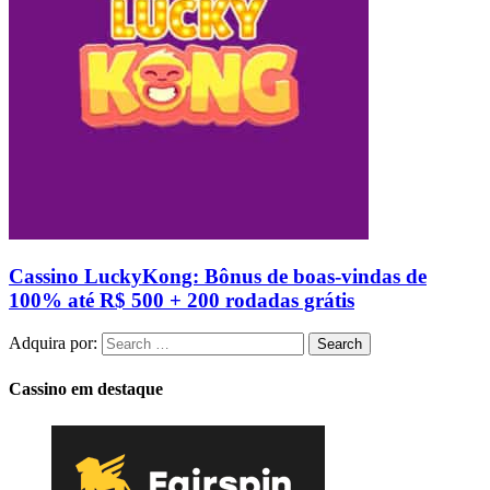
Cassino LuckyKong: Bônus de boas-vindas de
100% até R$ 500 + 200 rodadas grátis
Adquira por:
Cassino em destaque