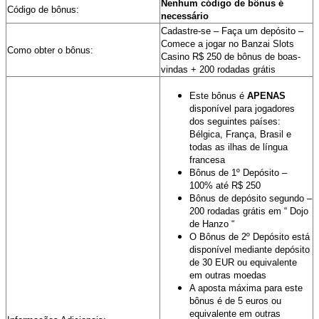
Nenhum código de bônus é
Código de bônus:
necessário
Cadastre-se – Faça um depósito –
Comece a jogar no Banzai Slots
Como obter o bônus:
Casino R$ 250 de bônus de boas-
vindas + 200 rodadas grátis
Este bônus é
APENAS
disponível para jogadores
dos seguintes países:
Bélgica, França, Brasil e
todas as ilhas de língua
francesa
Bônus de 1º Depósito –
100% até
R$
250
Bônus de depósito segundo –
200 rodadas grátis em “
Dojo
de Hanzo
“
O Bônus de 2º Depósito está
disponível mediante depósito
de 30 EUR ou equivalente
em outras moedas
A aposta máxima para este
bônus é de 5 euros ou
equivalente em outras