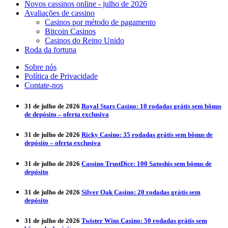
Novos cassinos online - julho de 2026
Avaliações de cassino
Casinos por método de pagamento
Bitcoin Casinos
Casinos do Reino Unido
Roda da fortuna
Sobre nós
Política de Privacidade
Contate-nos
31 de julho de 2026
Royal Stars Casino: 10 rodadas grátis sem bônus
de depósito – oferta exclusiva
31 de julho de 2026
Ricky Casino: 35 rodadas grátis sem bônus de
depósito – oferta exclusiva
31 de julho de 2026
Cassino TrustDice: 100 Satoshis sem bônus de
depósito
31 de julho de 2026
Silver Oak Casino: 20 rodadas grátis sem
depósito
31 de julho de 2026
Twister Wins Casino: 50 rodadas grátis sem