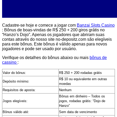
Cadastre-se hoje e comece a jogar com
Banzai Slots Casino
: Bônus de boas-vindas de R$ 250 + 200 giros grátis no
“Hanzo’s Dojo”. Apenas os jogadores que abriram suas
contas através do nosso site no-depositz.com são elegíveis
para este bônus.
Este bônus é válido apenas para novos
jogadores e pode ser usado por usuário.
Verifique os detalhes do bônus abaixo ou mais
bônus de
cassino
:
Valor do bônus:
R$ 250 + 200 rodadas grátis
R$ 10 ou equivalente em outras
Depósito mínimo:
moedas
Requisitos de aposta:
Nenhum
Bônus em dinheiro – Todos os
Jogos elegíveis:
jogos, rodadas grátis:
“Dojo de
Hanzo”
Bônus válido até:
Sem data de vencimento