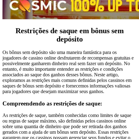
Restrições de saque em bônus sem
depósito
Os bônus sem depósito são uma maneira fantástica para os
jogadores de cassino online desfrutarem de recompensas gratuitas e
possivelmente ganharem dinheiro real sem fazer um depósito. No
entanto, é muito importante entender as restrições e condições
associados ao saque dos ganhos desses bônus. Neste artigo,
exploramos as restrições mais comuns definidas pelos cassinos em
saques de bônus sem depósito e fornecemos informações valiosas
para jogadores que desejam maximizar seus ganhos.
Compreendendo as restrições de saque:
As restrições de saque, também conhecidas como limites de saque
ou regras de saque máximo, são definidas pelos cassinos online
sobre uma quantia de dinheiro que pode ser retirada dos ganhos
gerados com a ajuda de um bônus sem depósito. Essas restrições
garantem que os cassinos possam gerenciar seus fundos e evitar o