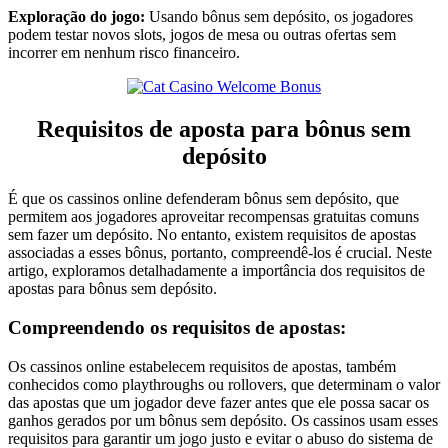
Exploração do jogo:
Usando bônus sem depósito, os jogadores
podem testar novos slots, jogos de mesa ou outras ofertas sem
incorrer em nenhum risco financeiro.
Requisitos de aposta para bônus sem
depósito
É que os cassinos online defenderam bônus sem depósito, que
permitem aos jogadores aproveitar recompensas gratuitas comuns
sem fazer um depósito. No entanto, existem requisitos de apostas
associadas a esses bônus, portanto, compreendê-los é crucial. Neste
artigo, exploramos detalhadamente a importância dos requisitos de
apostas para bônus sem depósito.
Compreendendo os requisitos de apostas:
Os cassinos online estabelecem requisitos de apostas, também
conhecidos como playthroughs ou rollovers, que determinam o valor
das apostas que um jogador deve fazer antes que ele possa sacar os
ganhos gerados por um bônus sem depósito. Os cassinos usam esses
requisitos para garantir um jogo justo e evitar o abuso do sistema de