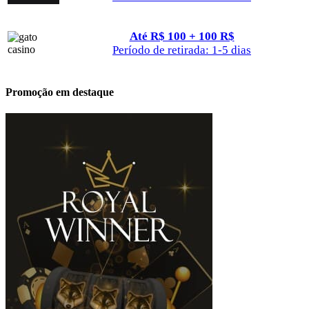
Até R$ 100 + 100 R$
Período de retirada: 1-5 dias
Promoção em destaque