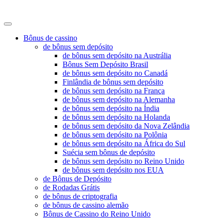
no-depositz
Bônus de cassino
de bônus sem depósito
de bônus sem depósito na Austrália
Bônus Sem Depósito Brasil
de bônus sem depósito no Canadá
Finlândia de bônus sem depósito
de bônus sem depósito na França
de bônus sem depósito na Alemanha
de bônus sem depósito na Índia
de bônus sem depósito na Holanda
de bônus sem depósito da Nova Zelândia
de bônus sem depósito na Polônia
de bônus sem depósito na África do Sul
Suécia sem bônus de depósito
de bônus sem depósito no Reino Unido
de bônus sem depósito nos EUA
de Bônus de Depósito
de Rodadas Grátis
de bônus de criptografia
de bônus de cassino alemão
Bônus de Cassino do Reino Unido