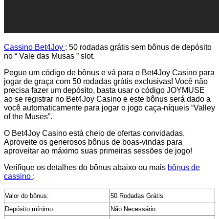
Cassino Bet4Joy
: 50 rodadas grátis sem bônus de depósito
no “
Vale das Musas
” slot.
Pegue um código de bônus e vá para o Bet4Joy Casino para
jogar de graça com 50 rodadas grátis exclusivas! Você não
precisa fazer um depósito, basta usar o código JOYMUSE
ao se registrar no Bet4Joy Casino e este bônus será dado a
você automaticamente para jogar o jogo caça-níqueis “Valley
of the Muses”.
O Bet4Joy Casino está cheio de ofertas convidadas.
Aproveite os generosos bônus de boas-vindas para
aproveitar ao máximo suas primeiras sessões de jogo!
Verifique os detalhes do bônus abaixo ou mais
bônus de
cassino
:
Valor do bônus:
50 Rodadas Grátis
Depósito mínimo:
Não Necessário