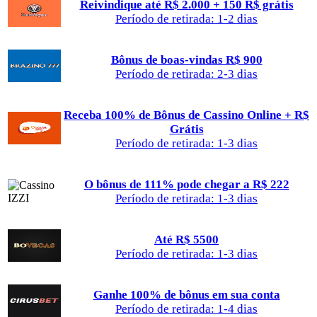
Reivindique até R$ 2.000 + 150 R$ grátis
Período de retirada: 1-2 dias
Bônus de boas-vindas R$ 900
Período de retirada: 2-3 dias
Receba 100% de Bônus de Cassino Online + R$
Grátis
Período de retirada: 1-3 dias
O bônus de 111% pode chegar a R$ 222
Período de retirada: 1-3 dias
Até R$ 5500
Período de retirada: 1-3 dias
Ganhe 100% de bônus em sua conta
Período de retirada: 1-4 dias