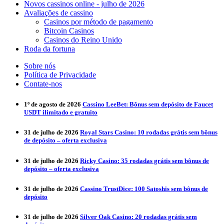
Novos cassinos online - julho de 2026
Avaliações de cassino
Casinos por método de pagamento
Bitcoin Casinos
Casinos do Reino Unido
Roda da fortuna
Sobre nós
Política de Privacidade
Contate-nos
1º de agosto de 2026
Cassino LeeBet: Bônus sem depósito de Faucet
USDT ilimitado e gratuito
31 de julho de 2026
Royal Stars Casino: 10 rodadas grátis sem bônus
de depósito – oferta exclusiva
31 de julho de 2026
Ricky Casino: 35 rodadas grátis sem bônus de
depósito – oferta exclusiva
31 de julho de 2026
Cassino TrustDice: 100 Satoshis sem bônus de
depósito
31 de julho de 2026
Silver Oak Casino: 20 rodadas grátis sem