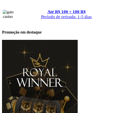
Até R$ 100 + 100 R$
Período de retirada: 1-5 dias
Promoção em destaque