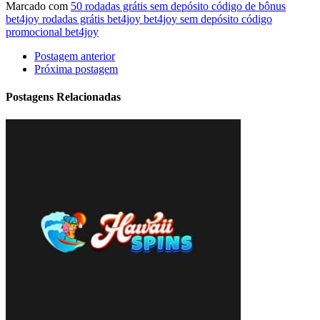
Marcado com
50 rodadas grátis sem depósito
código de bônus
bet4joy
rodadas grátis bet4joy
bet4joy sem depósito
código
promocional bet4joy
Postagem anterior
Próxima postagem
Postagens Relacionadas