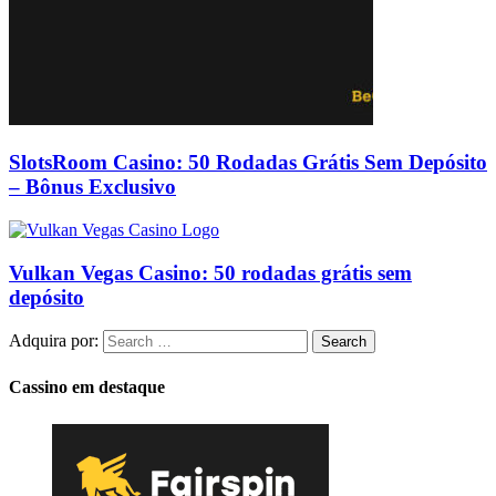
SlotsRoom Casino: 50 Rodadas Grátis Sem Depósito
– Bônus Exclusivo
Vulkan Vegas Casino: 50 rodadas grátis sem
depósito
Adquira por:
Cassino em destaque