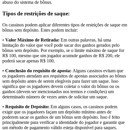
abuso do sistema de bônus.
Tipos de restrições de saque:
Os cassinos podem aplicar diferentes tipos de restrições de saque em
bônus sem depósito. Estes podem incluir:
•
Valor Máximo de Retirada:
Em outras palavras, há uma
limitação do valor que você pode sacar dos ganhos gerados pelo
bônus sem depósito. Por exemplo, se o limite máximo de saque for
R$ 100, mesmo que um jogador acumule ganhos de R$ 200, ele
poderá sacar apenas R$ 100.
•
Conclusão do requisito de aposta:
Alguns cassinos evitam que
os jogadores atendam aos requisitos de apostas associados ao bônus
sem depósito antes de serem elegíveis para fazer um saque. Isso
significa que os jogadores devem coletar o valor do bônus ou os
ganhos (devem ser mencionados nos termos e condições) um
determinado número de vezes antes de solicitar um saque.
•
Requisito de Depósito:
Em alguns casos, os cassinos podem
exigir que os jogadores façam um depósito mínimo antes de
poderem sacar os ganhos de um bônus sem depósito. Isso é feito
principalmente para verificar a identidade do jogador e garantir que
um método de pagamento válido esteja disponível para saques.