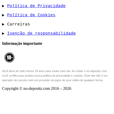
▶
Política de Privacidade
▶
Política de Cookies
▶ Carreiras
▶
Isenção de responsabilidade
Informação importante
Você deve ter pelo menos 18 anos para visitar este site.
Ao visitar o no-depositz.com,
você certifica que aceitou nossa política de privacidade e cookies.
Este site não é um
operador de cassino nem um provedor de jogos de azar online de qualquer forma.
Copyright © no-depositz.com 2016 – 2026