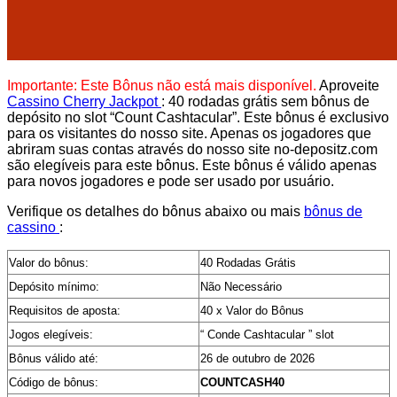
Importante: Este Bônus não está mais disponível.
Aproveite
Cassino Cherry Jackpot
: 40 rodadas grátis sem bônus de
depósito no slot “Count Cashtacular”. Este bônus é exclusivo
para os visitantes do nosso site. Apenas os jogadores que
abriram suas contas através do nosso site no-depositz.com
são elegíveis para este bônus. Este bônus é válido apenas
para novos jogadores e pode ser usado por usuário.
Verifique os detalhes do bônus abaixo ou mais
bônus de
cassino
:
Valor do bônus:
40 Rodadas Grátis
Depósito mínimo:
Não Necessário
Requisitos de aposta:
40 x Valor do Bônus
Jogos elegíveis:
“
Conde Cashtacular
” slot
Bônus válido até:
26 de outubro de 2026
Código de bônus:
COUNTCASH40