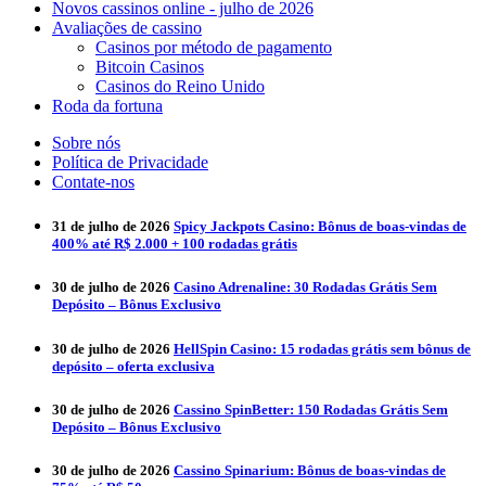
Novos cassinos online - julho de 2026
Avaliações de cassino
Casinos por método de pagamento
Bitcoin Casinos
Casinos do Reino Unido
Roda da fortuna
Sobre nós
Política de Privacidade
Contate-nos
31 de julho de 2026
Spicy Jackpots Casino: Bônus de boas-vindas de
400% até R$ 2.000 + 100 rodadas grátis
30 de julho de 2026
Casino Adrenaline: 30 Rodadas Grátis Sem
Depósito – Bônus Exclusivo
30 de julho de 2026
HellSpin Casino: 15 rodadas grátis sem bônus de
depósito – oferta exclusiva
30 de julho de 2026
Cassino SpinBetter: 150 Rodadas Grátis Sem
Depósito – Bônus Exclusivo
30 de julho de 2026
Cassino Spinarium: Bônus de boas-vindas de