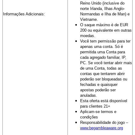
Reino Unido (inclusive do
norte Irlanda, Ilhas Anglo-
Informações Adicionais:
Normandas e Ilha de Man) e
Vietname.
O saque máximo é de EUR
200 ou equivalente em outras
moedas.
Você tem permissão para ter
apenas uma conta.
Só é
permitida uma Conta para
cada agregado familiar, IP,
PC. Se você tentar abrir mais
de uma Conta, todas as
contas que tentarem abrir
poderão ser bloqueadas ou
fechadas e quaisquer
apostas poderão ser
anuladas.
Esta oferta está disponível
para clientes 21+
Aplicam-se termos e
condições
Responsabilidade do jogo –
www.begambleaware.org