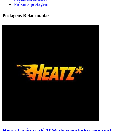
Próxima postagem
Postagens Relacionadas
Heatz Casino: até 10% de reembolso semanal