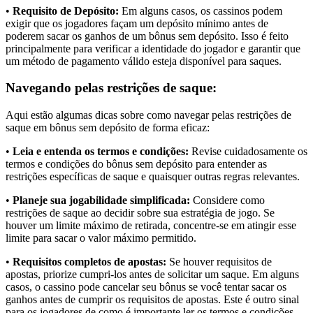
•
Requisito de Depósito:
Em alguns casos, os cassinos podem
exigir que os jogadores façam um depósito mínimo antes de
poderem sacar os ganhos de um bônus sem depósito. Isso é feito
principalmente para verificar a identidade do jogador e garantir que
um método de pagamento válido esteja disponível para saques.
Navegando pelas restrições de saque:
Aqui estão algumas dicas sobre como navegar pelas restrições de
saque em bônus sem depósito de forma eficaz:
•
Leia e entenda os termos e condições:
Revise cuidadosamente os
termos e condições do bônus sem depósito para entender as
restrições específicas de saque e quaisquer outras regras relevantes.
•
Planeje sua jogabilidade simplificada:
Considere como
restrições de saque ao decidir sobre sua estratégia de jogo. Se
houver um limite máximo de retirada, concentre-se em atingir esse
limite para sacar o valor máximo permitido.
•
Requisitos completos de apostas:
Se houver requisitos de
apostas, priorize cumpri-los antes de solicitar um saque. Em alguns
casos, o cassino pode cancelar seu bônus se você tentar sacar os
ganhos antes de cumprir os requisitos de apostas. Este é outro sinal
para os jogadores de como é importante ler os termos e condições