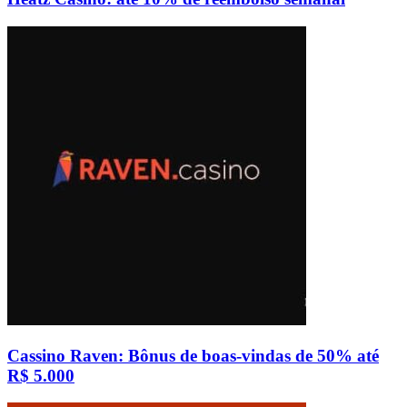
Cassino Raven: Bônus de boas-vindas de 50% até
R$ 5.000