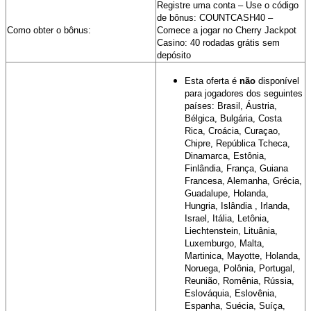
Registre uma conta – Use o código
de bônus:
COUNTCASH40
–
Como obter o bônus:
Comece a jogar no Cherry Jackpot
Casino: 40 rodadas grátis sem
depósito
Esta oferta é
não
disponível
para jogadores dos seguintes
países: Brasil, Áustria,
Bélgica, Bulgária, Costa
Rica, Croácia, Curaçao,
Chipre, República Tcheca,
Dinamarca, Estônia,
Finlândia, França, Guiana
Francesa, Alemanha, Grécia,
Guadalupe, Holanda,
Hungria, Islândia , Irlanda,
Israel, Itália, Letônia,
Liechtenstein, Lituânia,
Luxemburgo, Malta,
Martinica, Mayotte, Holanda,
Noruega, Polônia, Portugal,
Reunião, Romênia, Rússia,
Eslováquia, Eslovênia,
Espanha, Suécia, Suíça,