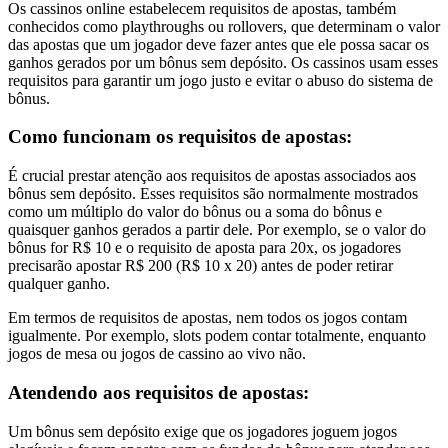
Os cassinos online estabelecem requisitos de apostas, também
conhecidos como playthroughs ou rollovers, que determinam o valor
das apostas que um jogador deve fazer antes que ele possa sacar os
ganhos gerados por um bônus sem depósito. Os cassinos usam esses
requisitos para garantir um jogo justo e evitar o abuso do sistema de
bônus.
Como funcionam os requisitos de apostas:
É crucial prestar atenção aos requisitos de apostas associados aos
bônus sem depósito. Esses requisitos são normalmente mostrados
como um múltiplo do valor do bônus ou a soma do bônus e
quaisquer ganhos gerados a partir dele. Por exemplo, se o valor do
bônus for R$ 10 e o requisito de aposta para 20x, os jogadores
precisarão apostar R$ 200 (R$ 10 x 20) antes de poder retirar
qualquer ganho.
Em termos de requisitos de apostas, nem todos os jogos contam
igualmente. Por exemplo, slots podem contar totalmente, enquanto
jogos de mesa ou jogos de cassino ao vivo não.
Atendendo aos requisitos de apostas:
Um bônus sem depósito exige que os jogadores joguem jogos