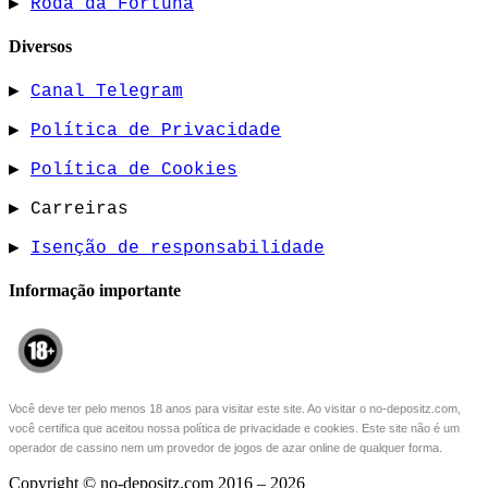
▶
Roda da Fortuna
Diversos
▶
Canal Telegram
▶
Política de Privacidade
▶
Política de Cookies
▶ Carreiras
▶
Isenção de responsabilidade
Informação importante
Você deve ter pelo menos 18 anos para visitar este site.
Ao visitar o no-depositz.com,
você certifica que aceitou nossa política de privacidade e cookies.
Este site não é um
operador de cassino nem um provedor de jogos de azar online de qualquer forma.
Copyright © no-depositz.com 2016 – 2026