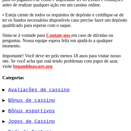
antes de realizar qualquer ação em um cassino online.
• Esteja ciente de todos os requisitos de depósito e certifique-se de
ter os fundos necessários disponíveis caso precise fazer um depósito
qualificado para esperar com o saque.
Sinta-se à vontade para
Contate-nos
em caso de dúvidas ou
perguntas. Nossa equipe espera feliz em ajudá-lo a qualquer
momento.
Importante! Você deve ter pelo menos 18 anos para visitar nosso
site. Se você acha que está tendo problemas com jogos de azar,
visite
begambleaware.org
Categorias
▶
Avaliações de cassino
▶
Bônus de cassino
▶
Bônus esportivos
▶
Jogos de Cassino