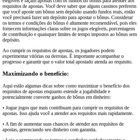
elegíveis e façam apostas com os fundos do bônus para atender aos
requisitos de apostas. Você deve saber que alguns cassinos preferem
que você aposte um bônus sem depósito usando fundos reais, então
você precisará fazer um depósito para apostar o bônus. Considerar
os termos e condições do bônus é altamente recomendável, pois eles
fornecem informações claras sobre os jogos elegíveis, porcentagens
de contribuição e quaisquer limites de tempo impostos ao bônus sem
depósito.
Ao cumprir os requisitos de apostas, os jogadores podem
experimentar vitórias ou derrotas. É importante acompanhar o
progresso e garantir que o valor total apostado atenda ao requisito.
Maximizando o benefício:
Aqui estão algumas dicas sobre como maximizar o benefício dos
requisitos de apostas enquanto estende a jogabilidade e
potencialmente converte ganhos de bônus em dinheiro:
• Jogue jogos que mais contribuam para cumprir os requisitos de
apostas. Isso ajuda você a atender aos requisitos mais rapidamente.
• A fim de aumentar suas chances de atender aos requisitos de
apostas, gerenciando seu dinheiro com garantia.