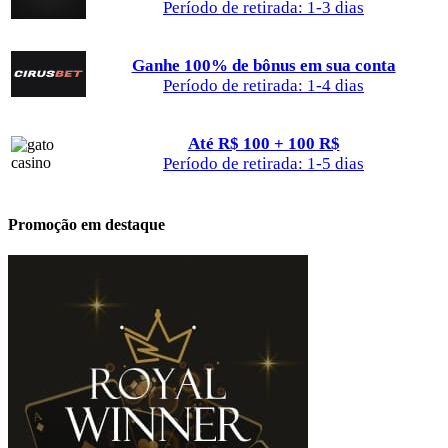
Período de retirada: 1-3 dias
Ganhe 100% de bônus em sua conta
Período de retirada: 1-4 dias
Até R$ 100 + 100 R$
Período de retirada: 1-5 dias
Promoção em destaque