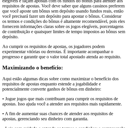
elegíveis e façam apostas com os fundos do bônus para atender aos
requisitos de apostas. Você deve saber que alguns cassinos preferem
que você aposte um bônus sem depósito usando fundos reais, então
você precisará fazer um depósito para apostar o bônus. Considerar
os termos e condições do bônus é altamente recomendável, pois eles
fornecem informações claras sobre os jogos elegíveis, porcentagens
de contribuição e quaisquer limites de tempo impostos ao bônus sem
depósito.
Ao cumprir os requisitos de apostas, os jogadores podem
experimentar vitórias ou derrotas. É importante acompanhar o
progresso e garantir que o valor total apostado atenda ao requisito.
Maximizando o benefício:
Aqui estão algumas dicas sobre como maximizar o benefício dos
requisitos de apostas enquanto estende a jogabilidade e
potencialmente converte ganhos de bônus em dinheiro:
• Jogue jogos que mais contribuam para cumprir os requisitos de
apostas. Isso ajuda você a atender aos requisitos mais rapidamente.
• A fim de aumentar suas chances de atender aos requisitos de
apostas, gerenciando seu dinheiro com garantia.