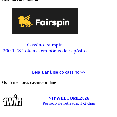
Cassino Fairspin
200 TFS Tokens sem bônus de depósito
Leia a análise do cassino >>
Os 15 melhores cassinos online
VIPWELCOME2026
Período de retirada: 1-2 dias