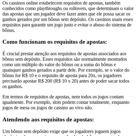
Os cassinos online estabelecem requisitos de apostas, também
conhecidos como playthroughs ou rollovers, que determinam o valor
das apostas que um jogador deve fazer antes que ele possa sacar os
ganhos gerados por um bônus sem depósito. Os cassinos usam esses
requisitos para garantir um jogo justo e evitar o abuso do sistema de
bônus.
Como funcionam os requisitos de apostas:
É crucial prestar atenção aos requisitos de apostas associados aos
bônus sem depósito. Esses requisitos são normalmente mostrados
como um múltiplo do valor do bônus ou a soma do bônus e
quaisquer ganhos gerados a partir dele. Por exemplo, se o valor do
bônus for R$ 10 e o requisito de aposta para 20x, os jogadores
precisarão apostar R$ 200 (R$ 10 x 20) antes de poder sacar todos
os ganhos.
Em termos de requisitos de apostas, nem todos os jogos contam
igualmente. Por exemplo, slots podem contar totalmente, enquanto
jogos de mesa ou jogos de cassino ao vivo não.
Atendendo aos requisitos de apostas:
Um bônus sem depósito exige que os jogadores joguem jogos