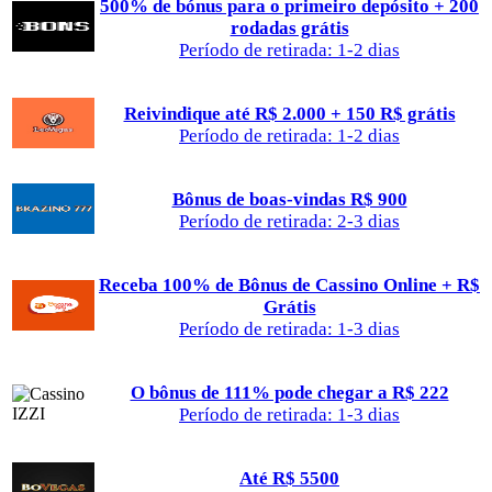
500% de bónus para o primeiro depósito + 200
rodadas grátis
Período de retirada: 1-2 dias
Reivindique até R$ 2.000 + 150 R$ grátis
Período de retirada: 1-2 dias
Bônus de boas-vindas R$ 900
Período de retirada: 2-3 dias
Receba 100% de Bônus de Cassino Online + R$
Grátis
Período de retirada: 1-3 dias
O bônus de 111% pode chegar a R$ 222
Período de retirada: 1-3 dias
Até R$ 5500