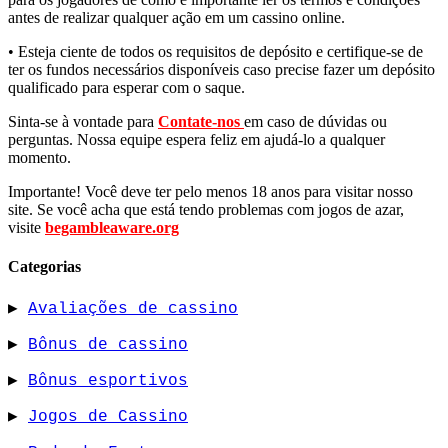
antes de realizar qualquer ação em um cassino online.
• Esteja ciente de todos os requisitos de depósito e certifique-se de
ter os fundos necessários disponíveis caso precise fazer um depósito
qualificado para esperar com o saque.
Sinta-se à vontade para
Contate-nos
em caso de dúvidas ou
perguntas. Nossa equipe espera feliz em ajudá-lo a qualquer
momento.
Importante! Você deve ter pelo menos 18 anos para visitar nosso
site. Se você acha que está tendo problemas com jogos de azar,
visite
begambleaware.org
Categorias
▶
Avaliações de cassino
▶
Bônus de cassino
▶
Bônus esportivos
▶
Jogos de Cassino