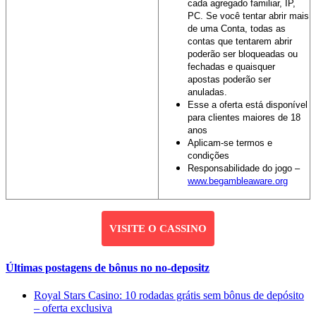
cada agregado familiar, IP,
PC. Se você tentar abrir mais
de uma Conta, todas as
contas que tentarem abrir
poderão ser bloqueadas ou
fechadas e quaisquer
apostas poderão ser
anuladas.
Esse a oferta está disponível
para clientes maiores de 18
anos
Aplicam-se termos e
condições
Responsabilidade do jogo –
www.begambleaware.org
VISITE O CASSINO
Últimas postagens de bônus no no-depositz
Royal Stars Casino: 10 rodadas grátis sem bônus de depósito
– oferta exclusiva