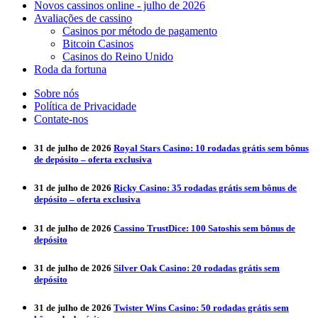
Novos cassinos online - julho de 2026
Avaliações de cassino
Casinos por método de pagamento
Bitcoin Casinos
Casinos do Reino Unido
Roda da fortuna
Sobre nós
Política de Privacidade
Contate-nos
31 de julho de 2026
Royal Stars Casino: 10 rodadas grátis sem bônus
de depósito – oferta exclusiva
31 de julho de 2026
Ricky Casino: 35 rodadas grátis sem bônus de
depósito – oferta exclusiva
31 de julho de 2026
Cassino TrustDice: 100 Satoshis sem bônus de
depósito
31 de julho de 2026
Silver Oak Casino: 20 rodadas grátis sem
depósito
31 de julho de 2026
Twister Wins Casino: 50 rodadas grátis sem