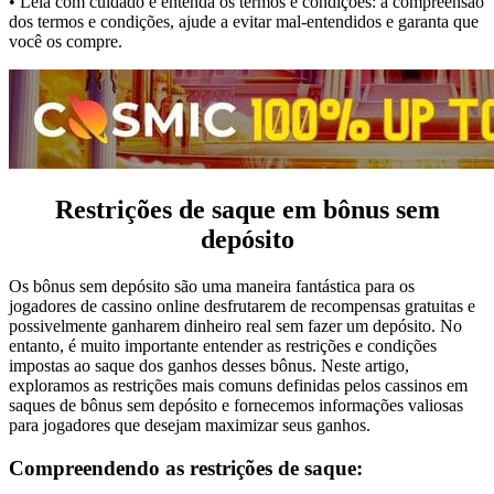
• Leia com cuidado e entenda os termos e condições: a compreensão
dos termos e condições, ajude a evitar mal-entendidos e garanta que
você os compre.
Restrições de saque em bônus sem
depósito
Os bônus sem depósito são uma maneira fantástica para os
jogadores de cassino online desfrutarem de recompensas gratuitas e
possivelmente ganharem dinheiro real sem fazer um depósito. No
entanto, é muito importante entender as restrições e condições
impostas ao saque dos ganhos desses bônus. Neste artigo,
exploramos as restrições mais comuns definidas pelos cassinos em
saques de bônus sem depósito e fornecemos informações valiosas
para jogadores que desejam maximizar seus ganhos.
Compreendendo as restrições de saque: