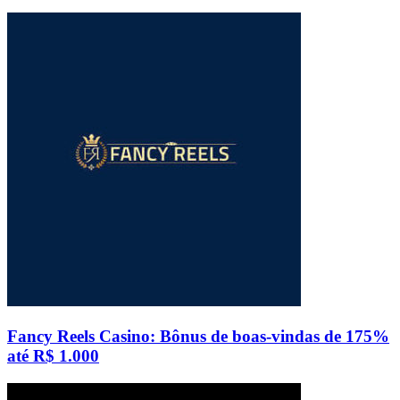
Fancy Reels Casino: Bônus de boas-vindas de 175%
até R$ 1.000