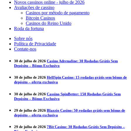
Novos cassinos online - julho de 2026
Avaliações de cassino
Casinos por método de pagamento
Bitcoin Casinos
Casinos do Reino Unido
Roda da fortuna
Sobre nós
Política de Privacidade
Contate-nos
30 de julho de 2026
Casino Adrenaline: 30 Rodadas Grátis Sem
Depósito – Bônus Exclusivo
30 de julho de 2026
HellSpin Casino: 15 rodadas grátis sem bônus de
depósito – oferta exclusiva
30 de julho de 2026
Cassino SpinBetter: 150 Rodadas Grátis Sem
Depósito – Bônus Exclusivo
29 de julho de 2026
Blazzio Casino: 50 rodadas grátis sem bônus de
depósito – oferta exclusiva
29 de julho de 2026
7Bit Casino: 30 Rodadas Grátis Sem Depósito –