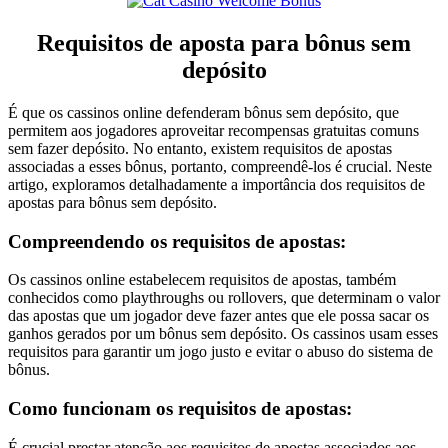
Requisitos de aposta para bônus sem
depósito
É que os cassinos online defenderam bônus sem depósito, que
permitem aos jogadores aproveitar recompensas gratuitas comuns
sem fazer depósito. No entanto, existem requisitos de apostas
associadas a esses bônus, portanto, compreendê-los é crucial. Neste
artigo, exploramos detalhadamente a importância dos requisitos de
apostas para bônus sem depósito.
Compreendendo os requisitos de apostas:
Os cassinos online estabelecem requisitos de apostas, também
conhecidos como playthroughs ou rollovers, que determinam o valor
das apostas que um jogador deve fazer antes que ele possa sacar os
ganhos gerados por um bônus sem depósito. Os cassinos usam esses
requisitos para garantir um jogo justo e evitar o abuso do sistema de
bônus.
Como funcionam os requisitos de apostas:
É crucial prestar atenção aos requisitos de apostas associados aos