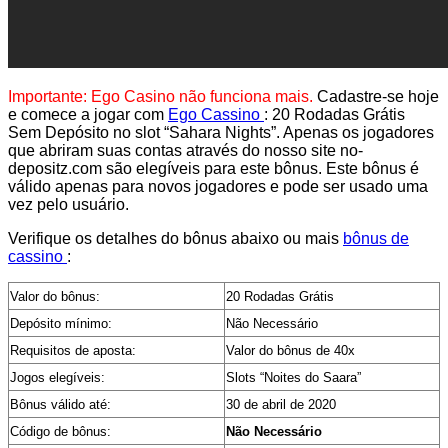
Importante: Ego Casino não funciona mais.
Cadastre-se hoje
e comece a jogar com
Ego Cassino
: 20 Rodadas Grátis
Sem Depósito no slot “Sahara Nights”. Apenas os jogadores
que abriram suas contas através do nosso site no-
depositz.com são elegíveis para este bônus.
Este bônus é
válido apenas para novos jogadores e pode ser usado uma
vez pelo usuário.
Verifique os detalhes do bônus abaixo ou mais
bônus de
cassino
:
Valor do bônus:
20 Rodadas Grátis
Depósito mínimo:
Não Necessário
Requisitos de aposta:
Valor do bônus de 40x
Jogos elegíveis:
Slots “Noites do Saara”
Bônus válido até:
30 de abril de 2020
Código de bônus:
Não Necessário