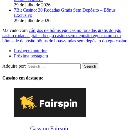
29 de julho de 2026
7Bit Casino: 30 Rodadas Grátis Sem Depósito – Bônus
Exclusivo
29 de julho de 2026
Marcado com
códigos de bônus ego casino
rodadas grátis do ego
casino
rodadas grátis do ego casino sem depósito
ego casino sem
bônus de depósito
bônus de boas-vindas sem depósito do ego casino
Postagem anterior
Próxima postagem
Adquira por:
Cassino em destaque
Cassino Fairspin