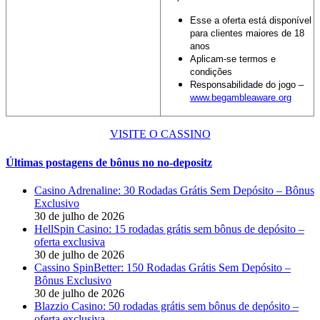
Esse a oferta está disponível
para clientes maiores de 18
anos
Aplicam-se termos e
condições
Responsabilidade do jogo –
www.begambleaware.org
VISITE O CASSINO
Últimas postagens de bônus no no-depositz
Casino Adrenaline: 30 Rodadas Grátis Sem Depósito – Bônus
Exclusivo
30 de julho de 2026
HellSpin Casino: 15 rodadas grátis sem bônus de depósito –
oferta exclusiva
30 de julho de 2026
Cassino SpinBetter: 150 Rodadas Grátis Sem Depósito –
Bônus Exclusivo
30 de julho de 2026
Blazzio Casino: 50 rodadas grátis sem bônus de depósito –
oferta exclusiva