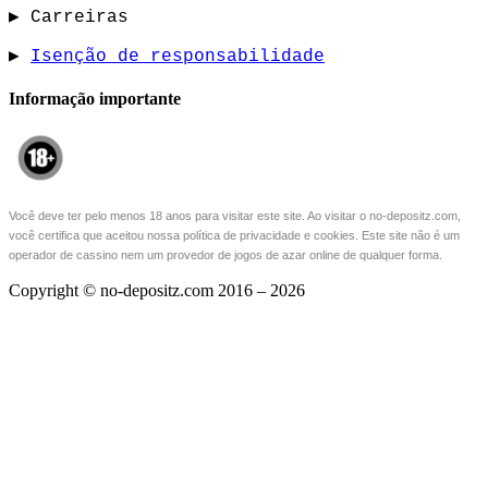
▶ Carreiras
▶
Isenção de responsabilidade
Informação importante
Você deve ter pelo menos 18 anos para visitar este site.
Ao visitar o no-depositz.com,
você certifica que aceitou nossa política de privacidade e cookies.
Este site não é um
operador de cassino nem um provedor de jogos de azar online de qualquer forma.
Copyright © no-depositz.com 2016 – 2026