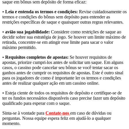
saque em bônus sem depósito de forma eficaz:
•
Leia e entenda os termos e condições:
Revise cuidadosamente os
termos e condições do bônus sem depósito para entender as
restrições específicas de saque e quaisquer outras regras relevantes.
•
avião sua jogabilidade:
Considere como restrições de saque ao
decidir sobre sua estratégia de jogo. Se houver um limite máximo de
retirada, concentre-se em atingir esse limite para sacar o valor
máximo permitido.
•
Requisitos completos de apostas:
Se houver requisitos de
apostas, priorize cumpri-los antes de solicitar um saque. Em alguns
casos, o cassino pode cancelar seu bônus se você tentar sacar os
ganhos antes de cumprir os requisitos de apostas. Este é outro sinal
para os jogadores de como é importante ler os termos e condições
antes de realizar qualquer ação em um cassino online.
• Esteja ciente de todos os requisitos de depósito e certifique-se de
ter os fundos necessários disponíveis caso precise fazer um depósito
qualificado para esperar com o saque.
Sinta-se à vontade para
Contate-nos
em caso de dúvidas ou
perguntas. Nossa equipe espera feliz em ajudá-lo a qualquer
momento.