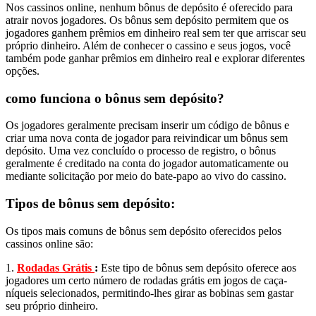
Nos cassinos online, nenhum bônus de depósito é oferecido para
atrair novos jogadores. Os bônus sem depósito permitem que os
jogadores ganhem prêmios em dinheiro real sem ter que arriscar seu
próprio dinheiro. Além de conhecer o cassino e seus jogos, você
também pode ganhar prêmios em dinheiro real e explorar diferentes
opções.
como funciona o bônus sem depósito?
Os jogadores geralmente precisam inserir um código de bônus e
criar uma nova conta de jogador para reivindicar um bônus sem
depósito. Uma vez concluído o processo de registro, o bônus
geralmente é creditado na conta do jogador automaticamente ou
mediante solicitação por meio do bate-papo ao vivo do cassino.
Tipos de bônus sem depósito:
Os tipos mais comuns de bônus sem depósito oferecidos pelos
cassinos online são:
1.
Rodadas Grátis
:
Este tipo de bônus sem depósito oferece aos
jogadores um certo número de rodadas grátis em jogos de caça-
níqueis selecionados, permitindo-lhes girar as bobinas sem gastar
seu próprio dinheiro.