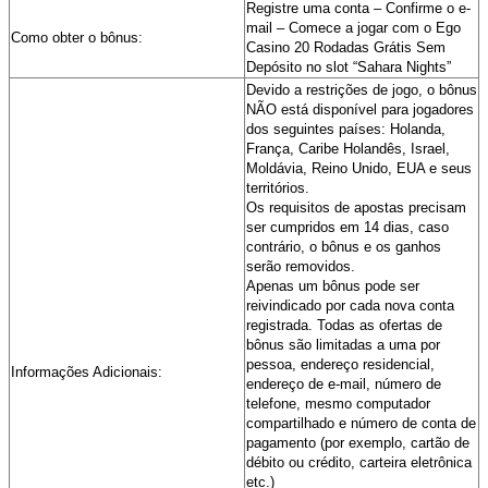
Registre uma conta – Confirme o e-
mail – Comece a jogar com o Ego
Como obter o bônus:
Casino 20 Rodadas Grátis Sem
Depósito no slot “Sahara Nights”
Devido a restrições de jogo, o bônus
NÃO está disponível para jogadores
dos seguintes países: Holanda,
França, Caribe Holandês, Israel,
Moldávia, Reino Unido, EUA e seus
territórios.
Os requisitos de apostas precisam
ser cumpridos em 14 dias, caso
contrário, o bônus e os ganhos
serão removidos.
Apenas um bônus pode ser
reivindicado por cada nova conta
registrada. Todas as ofertas de
bônus são limitadas a uma por
pessoa, endereço residencial,
Informações Adicionais:
endereço de e-mail, número de
telefone, mesmo computador
compartilhado e número de conta de
pagamento (por exemplo, cartão de
débito ou crédito, carteira eletrônica
etc.)