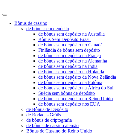
no-depositz
Bônus de cassino
de bônus sem depósito
de bônus sem depósito na Austrália
Bônus Sem Depósito Brasil
de bônus sem depósito no Canadá
Finlândia de bônus sem depósito
de bônus sem depósito na França
de bônus sem depósito na Alemanha
de bônus sem depósito na Índia
de bônus sem depósito na Holanda
de bônus sem depósito da Nova Zelândia
de bônus sem depósito na Polônia
de bônus sem depósito na África do Sul
Suécia sem bônus de depósito
de bônus sem depósito no Reino Unido
de bônus sem depósito nos EUA
de Bônus de Depósito
de Rodadas Grátis
de bônus de criptografia
de bônus de cassino alemão
Bônus de Cassino do Reino Unido