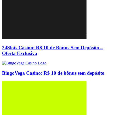
24Slots Casino: R$ 10 de Bônus Sem Depósito –
Oferta Exclusiva
BingoVega Casino: R$ 10 de bônus sem depósito