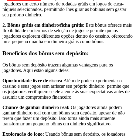
jogadores um certo número de rodadas grátis em jogos de caça-
níqueis selecionados, permitindo-lhes girar as bobinas sem gastar
seu próprio dinheiro.
2.
Bônus grátis em dinheiro/ficha grátis:
Este bônus oferece mais
flexibilidade em termos de seleção de jogos e permite que os
jogadores explorem diferentes opções dentro do cassino, oferecendo
uma pequena quantia em dinheiro grátis como bônus.
Benefícios dos bônus sem depósito:
Os bônus sem depósito trazem algumas vantagens para os
jogadores. Aqui estão alguns deles:
Oportunidade livre de riscos:
Além de poder experimentar o
cassino e seus jogos sem arriscar seu próprio dinheiro, permite que
os jogadores verifiquem se ele atende às suas expectativas antes de
assumir um compromisso financeiro.
Chance de ganhar dinheiro real:
Os jogadores ainda podem
ganhar dinheiro real com um bônus sem depósito, apesar de não
terem que fazer um depósito. Isso torna ainda mais atraente
transformar um pequeno bônus em dinheiro significativo.
Exploração do jogo:
Usando bônus sem depósito, os jogadores