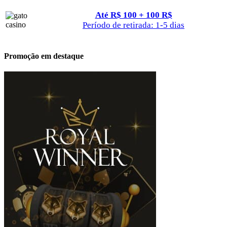
Até R$ 100 + 100 R$
Período de retirada: 1-5 dias
Promoção em destaque