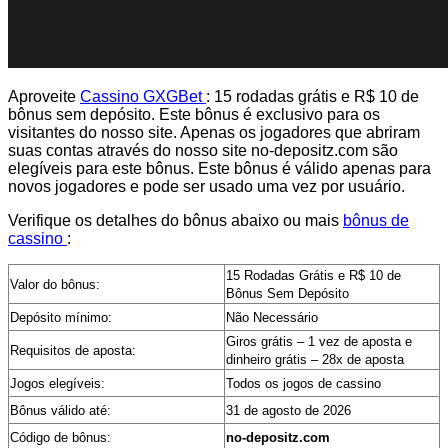
Aproveite
Cassino GXGBet
: 15 rodadas grátis e R$ 10 de
bônus sem depósito. Este bônus é exclusivo para os
visitantes do nosso site. Apenas os jogadores que abriram
suas contas através do nosso site no-depositz.com são
elegíveis para este bônus. Este bônus é válido apenas para
novos jogadores e pode ser usado uma vez por usuário.
Verifique os detalhes do bônus abaixo ou mais
bônus de
cassino
:
15 Rodadas Grátis e R$ 10 de
Valor do bônus:
Bônus Sem Depósito
Depósito mínimo:
Não Necessário
Giros grátis – 1 vez de aposta e
Requisitos de aposta:
dinheiro grátis – 28x de aposta
Jogos elegíveis:
Todos os jogos de cassino
Bônus válido até:
31 de agosto de 2026
Código de bônus:
no-depositz.com