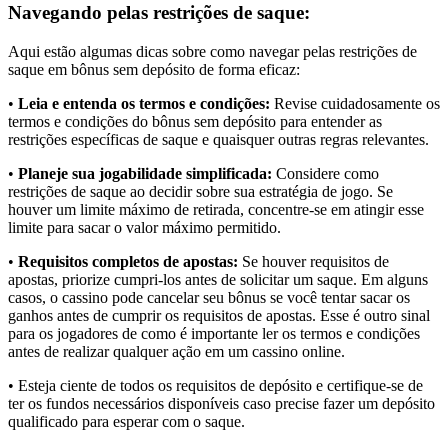
Navegando pelas restrições de saque:
Aqui estão algumas dicas sobre como navegar pelas restrições de
saque em bônus sem depósito de forma eficaz:
•
Leia e entenda os termos e condições:
Revise cuidadosamente os
termos e condições do bônus sem depósito para entender as
restrições específicas de saque e quaisquer outras regras relevantes.
•
Planeje sua jogabilidade simplificada:
Considere como
restrições de saque ao decidir sobre sua estratégia de jogo. Se
houver um limite máximo de retirada, concentre-se em atingir esse
limite para sacar o valor máximo permitido.
•
Requisitos completos de apostas:
Se houver requisitos de
apostas, priorize cumpri-los antes de solicitar um saque. Em alguns
casos, o cassino pode cancelar seu bônus se você tentar sacar os
ganhos antes de cumprir os requisitos de apostas. Esse é outro sinal
para os jogadores de como é importante ler os termos e condições
antes de realizar qualquer ação em um cassino online.
• Esteja ciente de todos os requisitos de depósito e certifique-se de
ter os fundos necessários disponíveis caso precise fazer um depósito
qualificado para esperar com o saque.