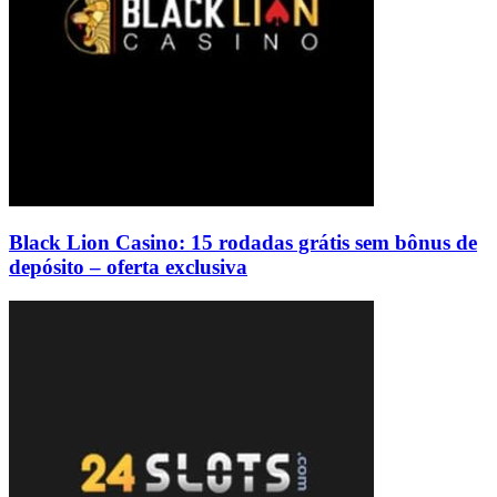
Black Lion Casino: 15 rodadas grátis sem bônus de
depósito – oferta exclusiva