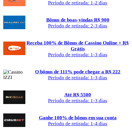
Período de retirada: 1-2 dias
Bônus de boas-vindas R$ 900
Período de retirada: 2-3 dias
Receba 100% de Bônus de Cassino Online + R$
Grátis
Período de retirada: 1-3 dias
O bônus de 111% pode chegar a R$ 222
Período de retirada: 1-3 dias
Até R$ 5500
Período de retirada: 1-3 dias
Ganhe 100% de bônus em sua conta
Período de retirada: 1-4 dias