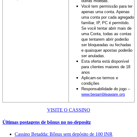
outras moedas.
Você tem permissão para ter
apenas uma conta.
Apenas
uma conta por cada agregado
familiar, IP, PC é permitido.
Se você tentar abrir mais de
uma Conta, todas as contas
que tentarem abrir poderão
ser bloqueadas ou fechadas
e quaisquer apostas poderão
ser anuladas.
Esta oferta está disponível
para clientes maiores de 18
anos
Aplicam-se termos e
condições
Responsabilidade do jogo –
www.begambleaware.org
VISITE O CASSINO
Últimas postagens de bônus no no-depositz
Cassino Betadda: Bônus sem depósito de 100 INR