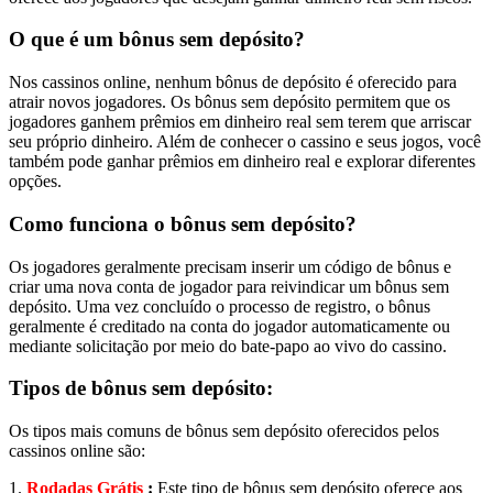
O que é um bônus sem depósito?
Nos cassinos online, nenhum bônus de depósito é oferecido para
atrair novos jogadores. Os bônus sem depósito permitem que os
jogadores ganhem prêmios em dinheiro real sem terem que arriscar
seu próprio dinheiro. Além de conhecer o cassino e seus jogos, você
também pode ganhar prêmios em dinheiro real e explorar diferentes
opções.
Como funciona o bônus sem depósito?
Os jogadores geralmente precisam inserir um código de bônus e
criar uma nova conta de jogador para reivindicar um bônus sem
depósito. Uma vez concluído o processo de registro, o bônus
geralmente é creditado na conta do jogador automaticamente ou
mediante solicitação por meio do bate-papo ao vivo do cassino.
Tipos de bônus sem depósito:
Os tipos mais comuns de bônus sem depósito oferecidos pelos
cassinos online são:
1.
Rodadas Grátis
:
Este tipo de bônus sem depósito oferece aos