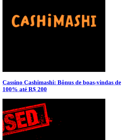
Cassino Cashimashi: Bônus de boas-vindas de
100% até R$ 200