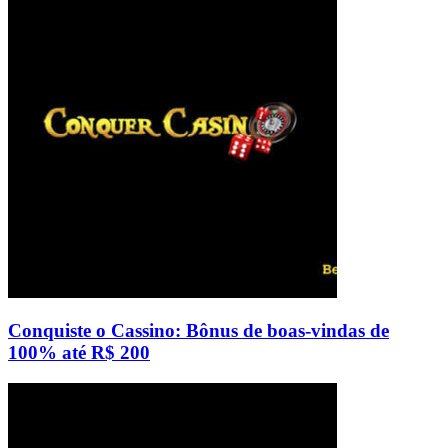
Conquiste o Cassino: Bônus de boas-vindas de
100% até R$ 200