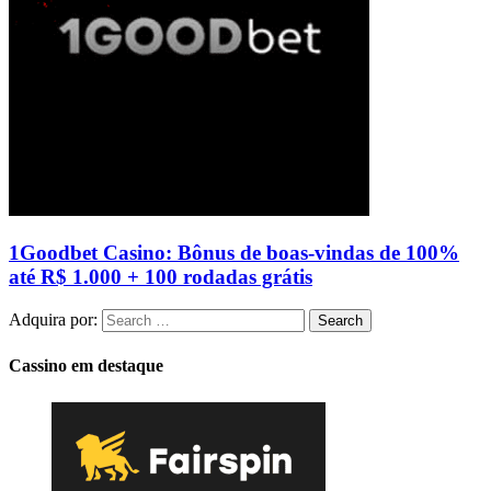
1Goodbet Casino: Bônus de boas-vindas de 100%
até R$ 1.000 + 100 rodadas grátis
Adquira por:
Cassino em destaque