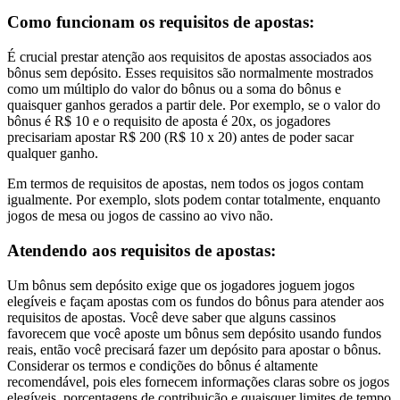
Como funcionam os requisitos de apostas:
É crucial prestar atenção aos requisitos de apostas associados aos
bônus sem depósito. Esses requisitos são normalmente mostrados
como um múltiplo do valor do bônus ou a soma do bônus e
quaisquer ganhos gerados a partir dele. Por exemplo, se o valor do
bônus é R$ 10 e o requisito de aposta é 20x, os jogadores
precisariam apostar R$ 200 (R$ 10 x 20) antes de poder sacar
qualquer ganho.
Em termos de requisitos de apostas, nem todos os jogos contam
igualmente. Por exemplo, slots podem contar totalmente, enquanto
jogos de mesa ou jogos de cassino ao vivo não.
Atendendo aos requisitos de apostas:
Um bônus sem depósito exige que os jogadores joguem jogos
elegíveis e façam apostas com os fundos do bônus para atender aos
requisitos de apostas. Você deve saber que alguns cassinos
favorecem que você aposte um bônus sem depósito usando fundos
reais, então você precisará fazer um depósito para apostar o bônus.
Considerar os termos e condições do bônus é altamente
recomendável, pois eles fornecem informações claras sobre os jogos
elegíveis, porcentagens de contribuição e quaisquer limites de tempo