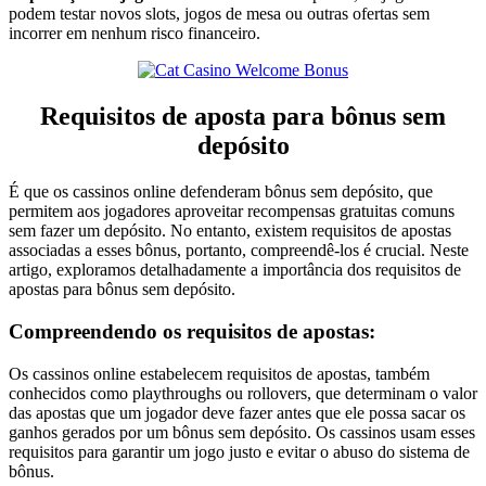
podem testar novos slots, jogos de mesa ou outras ofertas sem
incorrer em nenhum risco financeiro.
Requisitos de aposta para bônus sem
depósito
É que os cassinos online defenderam bônus sem depósito, que
permitem aos jogadores aproveitar recompensas gratuitas comuns
sem fazer um depósito. No entanto, existem requisitos de apostas
associadas a esses bônus, portanto, compreendê-los é crucial. Neste
artigo, exploramos detalhadamente a importância dos requisitos de
apostas para bônus sem depósito.
Compreendendo os requisitos de apostas:
Os cassinos online estabelecem requisitos de apostas, também
conhecidos como playthroughs ou rollovers, que determinam o valor
das apostas que um jogador deve fazer antes que ele possa sacar os
ganhos gerados por um bônus sem depósito. Os cassinos usam esses
requisitos para garantir um jogo justo e evitar o abuso do sistema de
bônus.