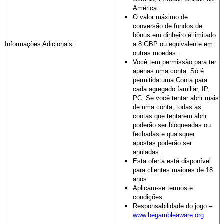
América
O valor máximo de
conversão de fundos de
bônus em dinheiro é limitado
Informações Adicionais:
a 8 GBP ou equivalente em
outras moedas.
Você tem permissão para ter
apenas uma conta.
Só é
permitida uma Conta para
cada agregado familiar, IP,
PC. Se você tentar abrir mais
de uma conta, todas as
contas que tentarem abrir
poderão ser bloqueadas ou
fechadas e quaisquer
apostas poderão ser
anuladas.
Esta oferta está disponível
para clientes maiores de 18
anos
Aplicam-se termos e
condições
Responsabilidade do jogo –
www.begambleaware.org