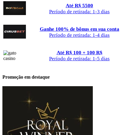
Até R$ 5500
Período de retirada: 1-3 dias
Ganhe 100% de bônus em sua conta
Período de retirada: 1-4 dias
Até R$ 100 + 100 R$
Período de retirada: 1-5 dias
Promoção em destaque