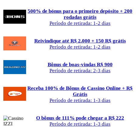
500% de bónus para o primeiro depósito + 200
rodadas grátis
Período de retirada: 1-2 dias
Reivindique até R$ 2.000 + 150 R$ grátis
Período de retirada: 1-2 dias
Bônus de boas-vindas R$ 900
Período de retirada: 2-3 dias
Receba 100% de Bônus de Cassino Online + R$
Grátis
Período de retirada: 1-3 dias
O bônus de 111% pode chegar a R$ 222
Período de retirada: 1-3 dias