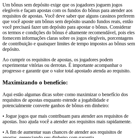
Um bônus sem depósito exige que os jogadores joguem jogos
elegíveis e façam apostas com os fundos do bônus para atender aos
requisitos de apostas. Você deve saber que alguns cassinos preferem
que você aposte um bônus sem depósito usando fundos reais, então
você precisará fazer um depósito para apostar o bônus. Considerar
os termos e condições do bônus é altamente recomendável, pois eles
fornecem informações claras sobre os jogos elegíveis, porcentagens
de contribuição e quaisquer limites de tempo impostos ao bônus sem
depósito.
Ao cumprir os requisitos de apostas, os jogadores podem
experimentar vitórias ou derrotas. É importante acompanhar o
progresso e garantir que o valor total apostado atenda ao requisito.
Maximizando o benefício:
Aqui estão algumas dicas sobre como maximizar o benefício dos
requisitos de apostas enquanto estende a jogabilidade e
potencialmente converte ganhos de bônus em dinheiro:
• Jogue jogos que mais contribuam para atender aos requisitos de
apostas. Isso ajuda você a atender aos requisitos mais rapidamente.
• A fim de aumentar suas chances de atender aos requisitos de
apostas, gerenciando seu dinheiro com garantia.