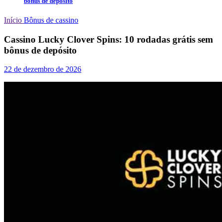
bônus de depósito
Início
Bônus de cassino
Cassino Lucky Clover Spins: 10 rodadas grátis sem
bônus de depósito
22 de dezembro de 2026