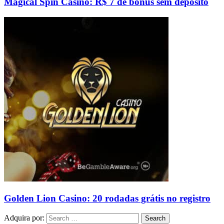
Magical Spin Casino: R$ 7 de bônus sem depósito
Golden Lion Casino: 20 rodadas grátis no registro
Adquira por: