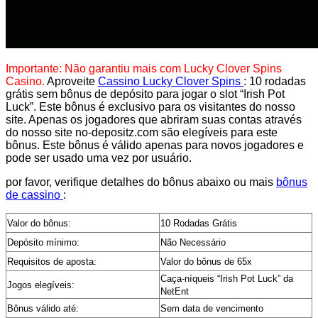
Importante: Não garantiu mais com Lucky Clover Spins
Casino.
Aproveite
Cassino Lucky Clover Spins
: 10 rodadas
grátis sem bônus de depósito para jogar o slot “Irish Pot
Luck”. Este bônus é exclusivo para os visitantes do nosso
site. Apenas os jogadores que abriram suas contas através
do nosso site no-depositz.com são elegíveis para este
bônus. Este bônus é válido apenas para novos jogadores e
pode ser usado uma vez por usuário.
por favor, verifique detalhes do bônus abaixo ou mais
bônus
de cassino
:
Valor do bônus:
10 Rodadas Grátis
Depósito mínimo:
Não Necessário
Requisitos de aposta:
Valor do bônus de 65x
Caça-níqueis “Irish Pot Luck” da
Jogos elegíveis:
NetEnt
Bônus válido até:
Sem data de vencimento