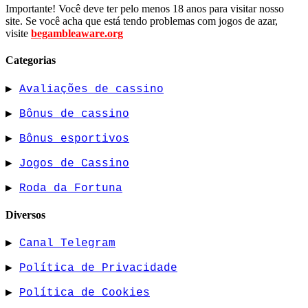
Importante! Você deve ter pelo menos 18 anos para visitar nosso
site. Se você acha que está tendo problemas com jogos de azar,
visite
begambleaware.org
Categorias
▶
Avaliações de cassino
▶
Bônus de cassino
▶
Bônus esportivos
▶
Jogos de Cassino
▶
Roda da Fortuna
Diversos
▶
Canal Telegram
▶
Política de Privacidade
▶
Política de Cookies