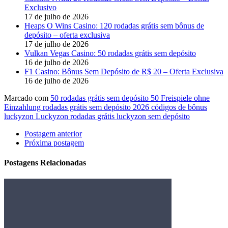
Exclusivo
17 de julho de 2026
Heaps O Wins Casino: 120 rodadas grátis sem bônus de
depósito – oferta exclusiva
17 de julho de 2026
Vulkan Vegas Casino: 50 rodadas grátis sem depósito
16 de julho de 2026
F1 Casino: Bônus Sem Depósito de R$ 20 – Oferta Exclusiva
16 de julho de 2026
Marcado com
50 rodadas grátis sem depósito
50 Freispiele ohne
Einzahlung
rodadas grátis sem depósito 2026
códigos de bônus
luckyzon
Luckyzon rodadas grátis
luckyzon sem depósito
Postagem anterior
Próxima postagem
Postagens Relacionadas