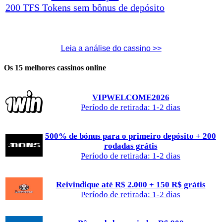
200 TFS Tokens sem bônus de depósito
Leia a análise do cassino >>
Os 15 melhores cassinos online
VIPWELCOME2026
Período de retirada: 1-2 dias
500% de bónus para o primeiro depósito + 200
rodadas grátis
Período de retirada: 1-2 dias
Reivindique até R$ 2.000 + 150 R$ grátis
Período de retirada: 1-2 dias