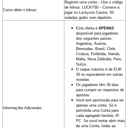
Registre uma conta – Use o código
de bônus: LUCKY50 – Comece a
Como obter o bônus:
jogar no Luckyzon Casino: 50
rodadas grátis sem depósito
Esta oferta é
APENAS
disponível para jogadores
dos seguintes países:
Argentina, Áustria,
Bermudas, Brasil, Chile,
Croácia, Finlândia, Irlanda,
Malta, Nova Zelândia, Peru,
Suíça.
O saque máximo é de EUR
30 ou equivalente em outras
moedas.
Os jogadores têm 30 dias
para cumprir os requisitos de
apostas.
Você tem permissão para ter
apenas uma conta.
Só é
Informações Adicionais:
permitida uma Conta para
cada agregado familiar, IP,
PC. Se você tentar abrir mais
de uma Conta, todas as