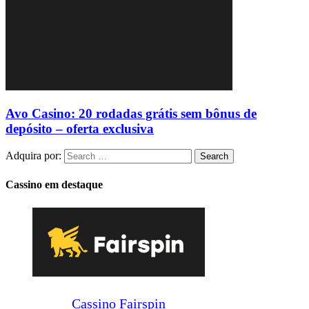
Avo Casino: 20 rodadas grátis sem bônus de
depósito – oferta exclusiva
Adquira por:
Cassino em destaque
Cassino Fairspin