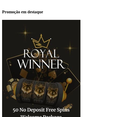
Promoção em destaque