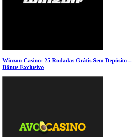
Winzon Casino: 25 Rodadas Grátis Sem Depósito –
Bônus Exclusivo