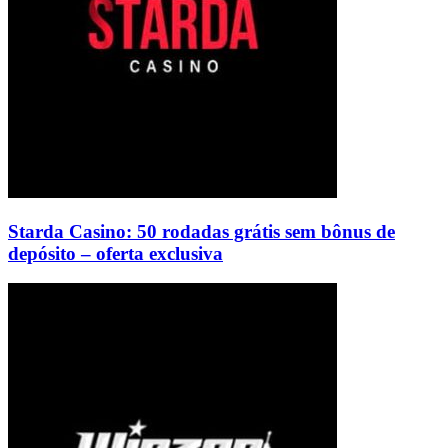
Starda Casino: 50 rodadas grátis sem bônus de
depósito – oferta exclusiva