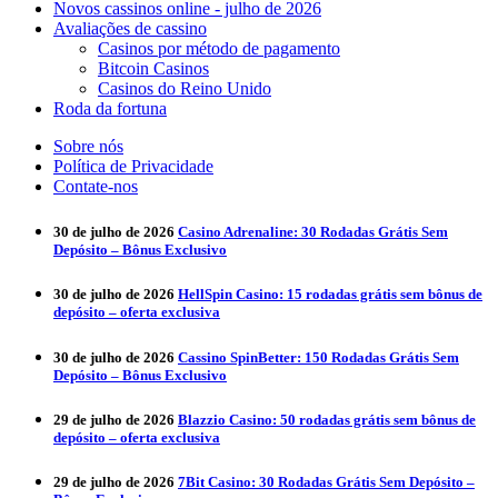
Novos cassinos online - julho de 2026
Avaliações de cassino
Casinos por método de pagamento
Bitcoin Casinos
Casinos do Reino Unido
Roda da fortuna
Sobre nós
Política de Privacidade
Contate-nos
30 de julho de 2026
Casino Adrenaline: 30 Rodadas Grátis Sem
Depósito – Bônus Exclusivo
30 de julho de 2026
HellSpin Casino: 15 rodadas grátis sem bônus de
depósito – oferta exclusiva
30 de julho de 2026
Cassino SpinBetter: 150 Rodadas Grátis Sem
Depósito – Bônus Exclusivo
29 de julho de 2026
Blazzio Casino: 50 rodadas grátis sem bônus de
depósito – oferta exclusiva
29 de julho de 2026
7Bit Casino: 30 Rodadas Grátis Sem Depósito –