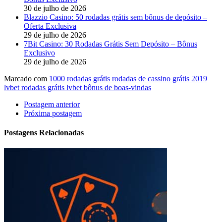
30 de julho de 2026
Blazzio Casino: 50 rodadas grátis sem bônus de depósito –
Oferta Exclusiva
29 de julho de 2026
7Bit Casino: 30 Rodadas Grátis Sem Depósito – Bônus
Exclusivo
29 de julho de 2026
Marcado com
1000 rodadas grátis
rodadas de cassino grátis 2019
lvbet rodadas grátis
lvbet bônus de boas-vindas
Postagem anterior
Próxima postagem
Postagens Relacionadas