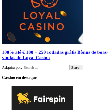
100% até € 100 + 250 rodadas grátis Bônus de boas-
vindas do Loyal Casino
Adquira por:
Cassino em destaque