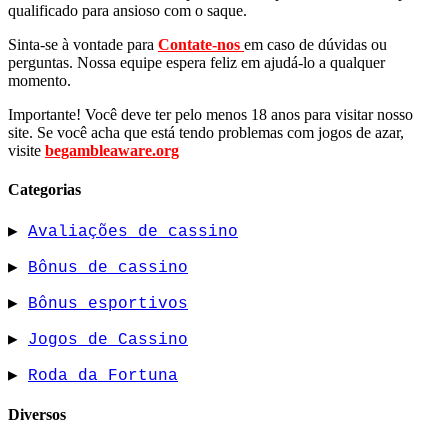
qualificado para ansioso com o saque.
Sinta-se à vontade para
Contate-nos
em caso de dúvidas ou
perguntas. Nossa equipe espera feliz em ajudá-lo a qualquer
momento.
Importante! Você deve ter pelo menos 18 anos para visitar nosso
site. Se você acha que está tendo problemas com jogos de azar,
visite
begambleaware.org
Categorias
▶
Avaliações de cassino
▶
Bônus de cassino
▶
Bônus esportivos
▶
Jogos de Cassino
▶
Roda da Fortuna
Diversos