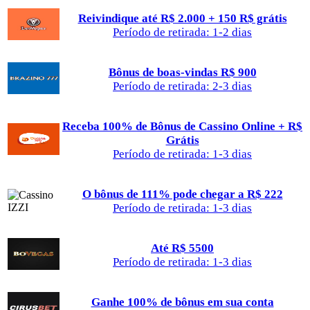
Reivindique até R$ 2.000 + 150 R$ grátis
Período de retirada: 1-2 dias
Bônus de boas-vindas R$ 900
Período de retirada: 2-3 dias
Receba 100% de Bônus de Cassino Online + R$
Grátis
Período de retirada: 1-3 dias
O bônus de 111% pode chegar a R$ 222
Período de retirada: 1-3 dias
Até R$ 5500
Período de retirada: 1-3 dias
Ganhe 100% de bônus em sua conta