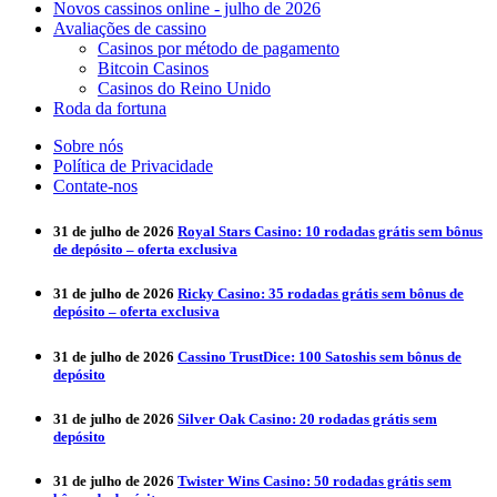
Novos cassinos online - julho de 2026
Avaliações de cassino
Casinos por método de pagamento
Bitcoin Casinos
Casinos do Reino Unido
Roda da fortuna
Sobre nós
Política de Privacidade
Contate-nos
31 de julho de 2026
Royal Stars Casino: 10 rodadas grátis sem bônus
de depósito – oferta exclusiva
31 de julho de 2026
Ricky Casino: 35 rodadas grátis sem bônus de
depósito – oferta exclusiva
31 de julho de 2026
Cassino TrustDice: 100 Satoshis sem bônus de
depósito
31 de julho de 2026
Silver Oak Casino: 20 rodadas grátis sem
depósito
31 de julho de 2026
Twister Wins Casino: 50 rodadas grátis sem