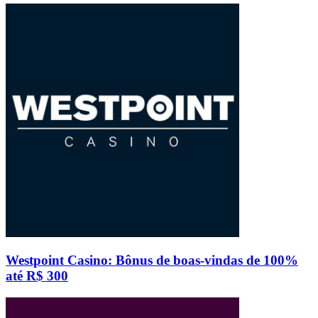
Westpoint Casino: Bônus de boas-vindas de 100%
até R$ 300