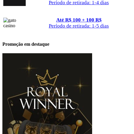
Período de retirada: 1-4 dias
Até R$ 100 + 100 R$
Período de retirada: 1-5 dias
Promoção em destaque