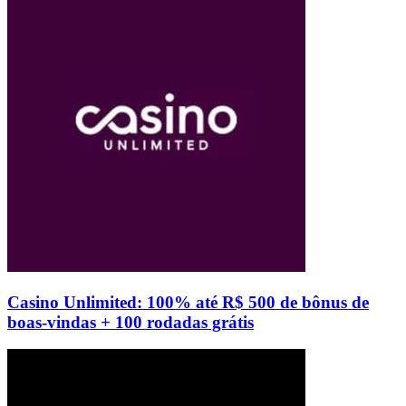
Casino Unlimited: 100% até R$ 500 de bônus de
boas-vindas + 100 rodadas grátis