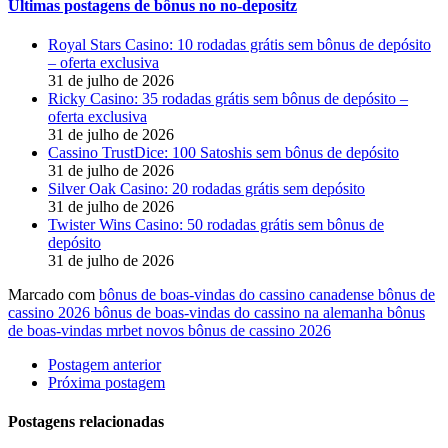
Últimas postagens de bônus no no-depositz
Royal Stars Casino: 10 rodadas grátis sem bônus de depósito
– oferta exclusiva
31 de julho de 2026
Ricky Casino: 35 rodadas grátis sem bônus de depósito –
oferta exclusiva
31 de julho de 2026
Cassino TrustDice: 100 Satoshis sem bônus de depósito
31 de julho de 2026
Silver Oak Casino: 20 rodadas grátis sem depósito
31 de julho de 2026
Twister Wins Casino: 50 rodadas grátis sem bônus de
depósito
31 de julho de 2026
Marcado com
bônus de boas-vindas do cassino canadense
bônus de
cassino 2026
bônus de boas-vindas do cassino na alemanha
bônus
de boas-vindas mrbet
novos bônus de cassino 2026
Postagem anterior
Próxima postagem
Postagens relacionadas