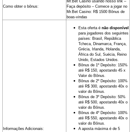
Mr.Bet Casino usando nosso link –
Como obter o bônus:
Faça depósito – Comece a jogar no
Mr.Bet Casino: R$ 1500 Bônus de
boas-vindas
Esta oferta é
não disponível
para jogadores dos seguintes
países: Brasil, República
Tcheca, Dinamarca, França,
Grécia, Irlanda, Holanda,
África do Sul, Suécia, Reino
Unido, Estados Unidos.
Bônus de 1º Depósito: 150%
até
R$ 150, apostando 45 x
Valor do Bônus.
Bônus de 2º Depósito: 100%
até R$ 300, apostando 40x o
valor do Bônus.
Bônus de 3º Depósito: 50%
até R$ 500, apostando 40x o
valor do Bônus.
Bônus de 4º Depósito: 100%
até R$ 550, apostando 40x o
valor do Bônus.
Informações Adicionais:
A aposta máxima é de 5