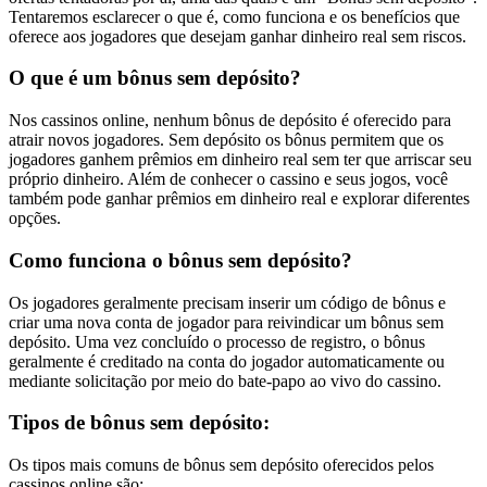
Tentaremos esclarecer o que é, como funciona e os benefícios que
oferece aos jogadores que desejam ganhar dinheiro real sem riscos.
O que é um bônus sem depósito?
Nos cassinos online, nenhum bônus de depósito é oferecido para
atrair novos jogadores. Sem depósito os bônus permitem que os
jogadores ganhem prêmios em dinheiro real sem ter que arriscar seu
próprio dinheiro. Além de conhecer o cassino e seus jogos, você
também pode ganhar prêmios em dinheiro real e explorar diferentes
opções.
Como funciona o bônus sem depósito?
Os jogadores geralmente precisam inserir um código de bônus e
criar uma nova conta de jogador para reivindicar um bônus sem
depósito. Uma vez concluído o processo de registro, o bônus
geralmente é creditado na conta do jogador automaticamente ou
mediante solicitação por meio do bate-papo ao vivo do cassino.
Tipos de bônus sem depósito:
Os tipos mais comuns de bônus sem depósito oferecidos pelos
cassinos online são: