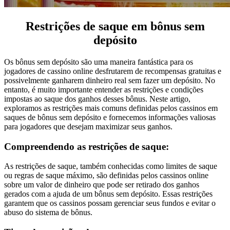
Restrições de saque em bônus sem
depósito
Os bônus sem depósito são uma maneira fantástica para os
jogadores de cassino online desfrutarem de recompensas gratuitas e
possivelmente ganharem dinheiro real sem fazer um depósito. No
entanto, é muito importante entender as restrições e condições
impostas ao saque dos ganhos desses bônus. Neste artigo,
exploramos as restrições mais comuns definidas pelos cassinos em
saques de bônus sem depósito e fornecemos informações valiosas
para jogadores que desejam maximizar seus ganhos.
Compreendendo as restrições de saque:
As restrições de saque, também conhecidas como limites de saque
ou regras de saque máximo, são definidas pelos cassinos online
sobre um valor de dinheiro que pode ser retirado dos ganhos
gerados com a ajuda de um bônus sem depósito. Essas restrições
garantem que os cassinos possam gerenciar seus fundos e evitar o
abuso do sistema de bônus.