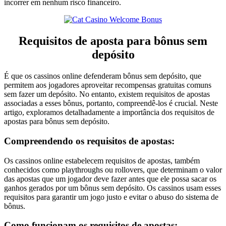
incorrer em nenhum risco financeiro.
Requisitos de aposta para bônus sem
depósito
É que os cassinos online defenderam bônus sem depósito, que
permitem aos jogadores aproveitar recompensas gratuitas comuns
sem fazer um depósito. No entanto, existem requisitos de apostas
associadas a esses bônus, portanto, compreendê-los é crucial. Neste
artigo, exploramos detalhadamente a importância dos requisitos de
apostas para bônus sem depósito.
Compreendendo os requisitos de apostas:
Os cassinos online estabelecem requisitos de apostas, também
conhecidos como playthroughs ou rollovers, que determinam o valor
das apostas que um jogador deve fazer antes que ele possa sacar os
ganhos gerados por um bônus sem depósito. Os cassinos usam esses
requisitos para garantir um jogo justo e evitar o abuso do sistema de
bônus.
Como funcionam os requisitos de apostas: