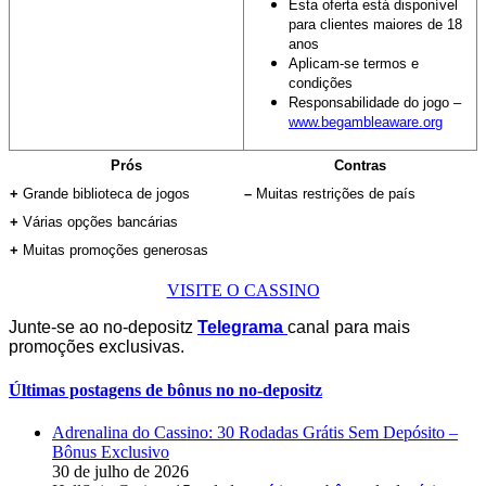
Esta oferta está disponível
para clientes maiores de 18
anos
Aplicam-se termos e
condições
Responsabilidade do jogo –
www.begambleaware.org
Prós
Contras
+
Grande biblioteca de jogos
–
Muitas restrições de país
+
Várias opções bancárias
+
Muitas promoções generosas
VISITE O CASSINO
Junte-se ao no-depositz
Telegrama
canal para mais
promoções exclusivas.
Últimas postagens de bônus no no-depositz
Adrenalina do Cassino: 30 Rodadas Grátis Sem Depósito –
Bônus Exclusivo
30 de julho de 2026