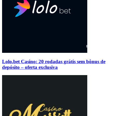
Lolo.bet Casino: 20 rodadas grátis sem bônus de
depósito – oferta exclusiva