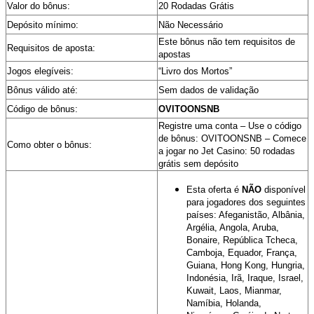
Valor do bônus:
20 Rodadas Grátis
Depósito mínimo:
Não Necessário
Este bônus não tem requisitos de
Requisitos de aposta:
apostas
Jogos elegíveis:
“Livro dos Mortos”
Bônus válido até:
Sem dados de validação
Código de bônus:
OVITOONSNB
Registre uma conta – Use o código
de bônus: OVITOONSNB – Comece
Como obter o bônus:
a jogar no Jet Casino: 50 rodadas
grátis sem depósito
Esta oferta é
NÃO
disponível
para jogadores dos seguintes
países: Afeganistão, Albânia,
Argélia, Angola, Aruba,
Bonaire, República Tcheca,
Camboja, Equador, França,
Guiana, Hong Kong, Hungria,
Indonésia, Irã, Iraque, Israel,
Kuwait, Laos, Mianmar,
Namíbia, Holanda,