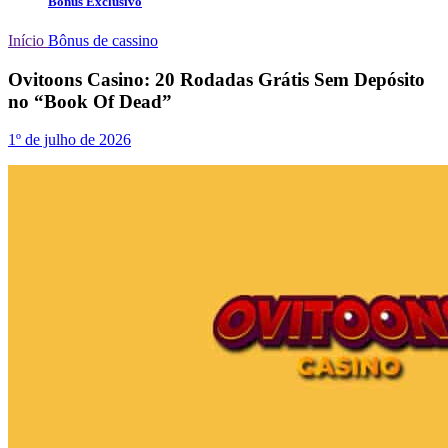
Bônus Exclusivo
Início
Bônus de cassino
Ovitoons Casino: 20 Rodadas Grátis Sem Depósito
no “Book Of Dead”
1º de julho de 2026