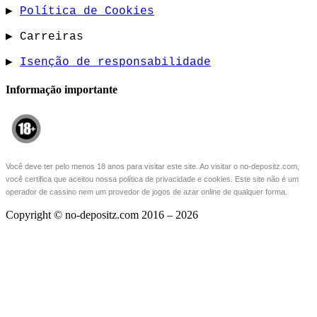
▶
Política de Cookies
▶ Carreiras
▶
Isenção de responsabilidade
Informação importante
Você deve ter pelo menos 18 anos para visitar este site.
Ao visitar o no-depositz.com,
você certifica que aceitou nossa política de privacidade e cookies.
Este site não é um
operador de cassino nem um provedor de jogos de azar online de qualquer forma.
Copyright © no-depositz.com 2016 – 2026