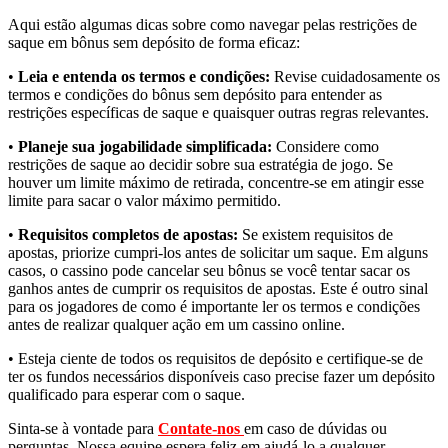
Aqui estão algumas dicas sobre como navegar pelas restrições de
saque em bônus sem depósito de forma eficaz:
•
Leia e entenda os termos e condições:
Revise cuidadosamente os
termos e condições do bônus sem depósito para entender as
restrições específicas de saque e quaisquer outras regras relevantes.
•
Planeje sua jogabilidade simplificada:
Considere como
restrições de saque ao decidir sobre sua estratégia de jogo. Se
houver um limite máximo de retirada, concentre-se em atingir esse
limite para sacar o valor máximo permitido.
•
Requisitos completos de apostas:
Se existem requisitos de
apostas, priorize cumpri-los antes de solicitar um saque. Em alguns
casos, o cassino pode cancelar seu bônus se você tentar sacar os
ganhos antes de cumprir os requisitos de apostas. Este é outro sinal
para os jogadores de como é importante ler os termos e condições
antes de realizar qualquer ação em um cassino online.
• Esteja ciente de todos os requisitos de depósito e certifique-se de
ter os fundos necessários disponíveis caso precise fazer um depósito
qualificado para esperar com o saque.
Sinta-se à vontade para
Contate-nos
em caso de dúvidas ou
perguntas. Nossa equipe espera feliz em ajudá-lo a qualquer