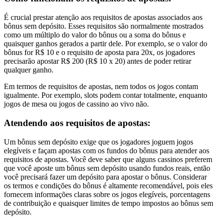
É crucial prestar atenção aos requisitos de apostas associados aos
bônus sem depósito. Esses requisitos são normalmente mostrados
como um múltiplo do valor do bônus ou a soma do bônus e
quaisquer ganhos gerados a partir dele. Por exemplo, se o valor do
bônus for R$ 10 e o requisito de aposta para 20x, os jogadores
precisarão apostar R$ 200 (R$ 10 x 20) antes de poder retirar
qualquer ganho.
Em termos de requisitos de apostas, nem todos os jogos contam
igualmente. Por exemplo, slots podem contar totalmente, enquanto
jogos de mesa ou jogos de cassino ao vivo não.
Atendendo aos requisitos de apostas:
Um bônus sem depósito exige que os jogadores joguem jogos
elegíveis e façam apostas com os fundos do bônus para atender aos
requisitos de apostas. Você deve saber que alguns cassinos preferem
que você aposte um bônus sem depósito usando fundos reais, então
você precisará fazer um depósito para apostar o bônus. Considerar
os termos e condições do bônus é altamente recomendável, pois eles
fornecem informações claras sobre os jogos elegíveis, porcentagens
de contribuição e quaisquer limites de tempo impostos ao bônus sem
depósito.