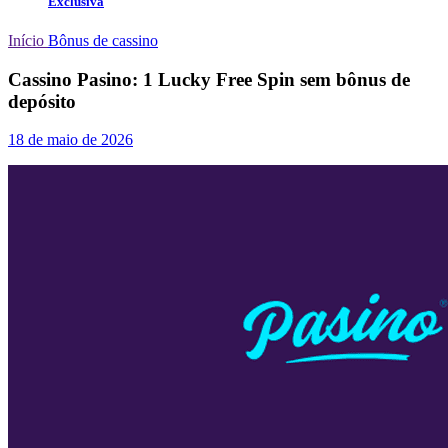
Exclusiva
Início
Bônus de cassino
Cassino Pasino: 1 Lucky Free Spin sem bônus de
depósito
18 de maio de 2026