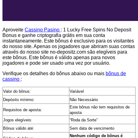
Aproveite
Cassino Pasino
: 1 Lucky Free Spins No Deposit
Bonus e ganhe criptografia grátis em sua conta
instantaneamente. Este bônus é exclusivo para os visitantes
do nosso site. Apenas os jogadores que abriram suas contas
através do nosso site no-depositz.com são elegíveis para
este bônus. Este bônus é válido apenas para novos
jogadores e pode ser usado uma vez por usuário.
Verifique os detalhes do bônus abaixo ou mais
bônus de
cassino
:
Valor do bônus:
Variável
Depósito mínimo:
Não Necessário
Este bônus não tem requisitos de
Requisitos de aposta:
aposta
Jogos elegíveis:
“Roda da Sorte”
Bônus válido até:
Sem data de vencimento
Nenhum código de bônus é