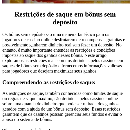
Restrições de saque em bônus sem
depósito
Os bônus sem depósito são uma maneira fantástica para os
jogadores de cassino online desfrutarem de recompensas gratuitas e
possivelmente ganharem dinheiro real sem fazer um depósito. No
entanto, é muito importante entender as restrições e condições
impostas ao saque dos ganhos desses bônus. Neste artigo,
exploramos as restrições mais comuns definidas pelos cassinos em
saques de bônus sem depósito e fornecemos informações valiosas
para jogadores que desejam maximizar seus ganhos.
Compreendendo as restrições de saque:
As restrições de saque, também conhecidas como limites de saque
ou regras de saque máximo, são definidas pelos cassinos online
sobre uma quantia de dinheiro que pode ser retirada dos ganhos
gerados com a ajuda de um bônus sem depósito. Essas restrições
garantem que os cassinos possam gerenciar seus fundos e evitar o
abuso do sistema de bônus.