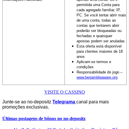
permitida uma Conta para
cada agregado familiar, IP,
PC. Se você tentar abrir mais
de uma conta, todas as
contas que tentarem abrir
poderão ser bloqueadas ou
fechadas e quaisquer
apostas podem ser anuladas.
Esta oferta está disponível
para clientes maiores de 18
anos
Aplicam-se termos e
condições
Responsabilidade do jogo –
www.begambleaware.org
VISITE O CASSINO
Junte-se ao no-depositz
Telegrama
canal para mais
promoções exclusivas.
Últimas postagens de bônus no no-depositz