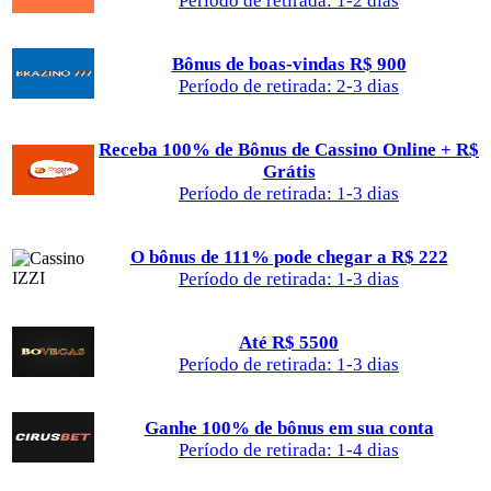
Período de retirada: 1-2 dias
Bônus de boas-vindas R$ 900
Período de retirada: 2-3 dias
Receba 100% de Bônus de Cassino Online + R$
Grátis
Período de retirada: 1-3 dias
O bônus de 111% pode chegar a R$ 222
Período de retirada: 1-3 dias
Até R$ 5500
Período de retirada: 1-3 dias
Ganhe 100% de bônus em sua conta
Período de retirada: 1-4 dias