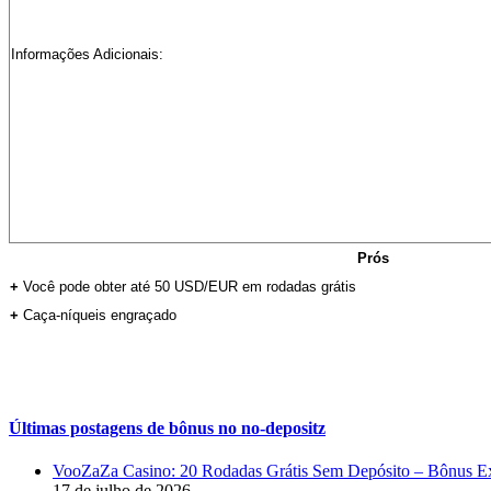
Informações Adicionais:
Prós
+
Você pode obter até 50 USD/EUR em rodadas grátis
+
Caça-níqueis engraçado
Últimas postagens de bônus no no-depositz
VooZaZa Casino: 20 Rodadas Grátis Sem Depósito – Bônus E
17 de julho de 2026