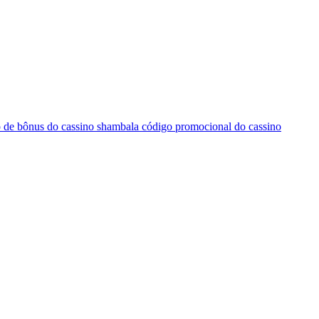
 de bônus do cassino shambala
código promocional do cassino