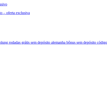
usivo
o – oferta exclusiva
ahlung
rodadas grátis sem depósito alemanha
bônus sem depósito
código