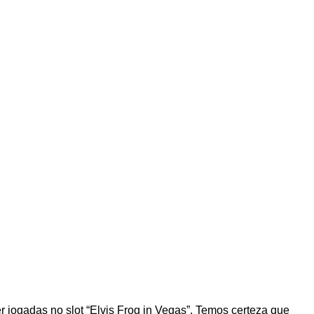
 jogadas no slot “Elvis Frog in Vegas”. Temos certeza que