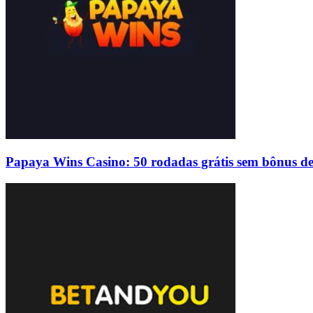
Papaya Wins Casino: 50 rodadas grátis sem bônus de 