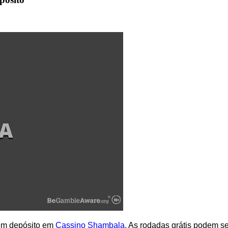
sem depósito em
Cassino Shambala.
As rodadas grátis podem ser