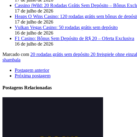
Cassino iWild: 20 Rodadas Grátis Sem Depósito – Bônus Excl
17 de julho de 2026
Heaps O Wins Casino: 120 rodadas grátis sem bônus de depósit
17 de julho de 2026
Vulkan Vegas Casino: 50 rodadas grátis sem depósito
16 de julho de 2026
F1 Casino: Bônus Sem Depósito de R$ 20 – Oferta Exclusiva
16 de julho de 2026
Marcado com
20 rodadas grátis sem depósito
20 freispiele ohne einz
shambala
Postagem anterior
Próxima postagem
Postagens Relacionadas