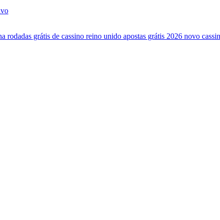
ivo
nha
rodadas grátis de cassino reino unido
apostas grátis 2026
novo cassi