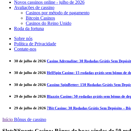
Novos cassinos online - julho de 2026
Avaliações de cassino
Casinos por método de pagamento
Bitcoin Casinos
Casinos do Reino Unido
Roda da fortuna
Sobre nós
Política de Privacidade
Contate-nos
30 de julho de 2026
Casino Adrenaline: 30 Rodadas Grátis Sem Depósit
30 de julho de 2026
HellSpin Casino: 15 rodadas grátis sem bônus de de
30 de julho de 2026
Cassino SpinBetter: 150 Rodadas Grátis Sem Depós
29 de julho de 2026
Blazzio Casino: 50 rodadas grátis sem bônus de dep
29 de julho de 2026
7Bit Casino: 30 Rodadas Grátis Sem Depósito – Bô
Início
Bônus de cassino
SlotsNSports Casino: Bônus de boas-vindas de 50 roda