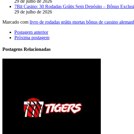
29 de julho de 2026
7Bit Casino: 30 Rodadas Grátis Sem Depósito – Bônus Exclus
29 de julho de 2026
Marcado com
livro de rodadas grátis mortas
bônus de cassino alema
Postagem anterior
Próxima postagem
Postagens Relacionadas