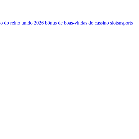
no do reino unido 2026
bônus de boas-vindas do cassino slotsnsports