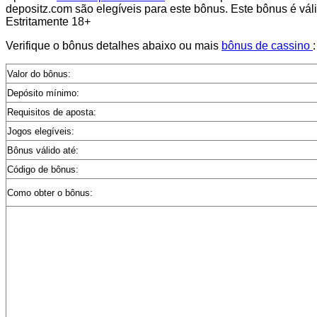
depositz.com são elegíveis para este bônus. Este bônus é vá
Estritamente 18+
Verifique o bônus detalhes abaixo ou mais
bônus de cassino
:
Valor do bônus:
Depósito mínimo:
Requisitos de aposta:
Jogos elegíveis:
Bônus válido até:
Código de bônus:
Como obter o bônus: