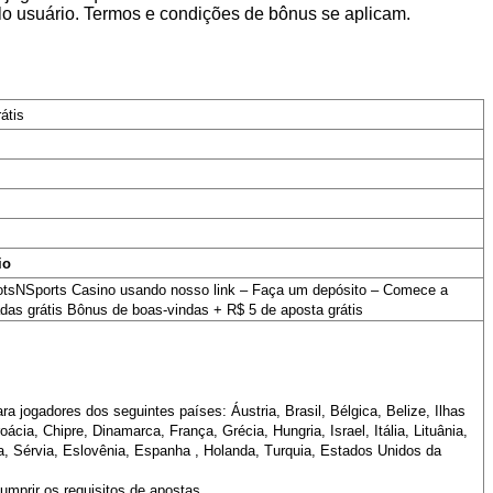
lo usuário. Termos e condições de bônus se aplicam.
átis
io
lotsNSports Casino usando nosso link
– Faça um depósito – Comece a
das grátis Bônus de boas-vindas + R$ 5 de aposta grátis
ara jogadores dos seguintes países: Áustria, Brasil, Bélgica, Belize, Ilhas
oácia, Chipre, Dinamarca, França, Grécia, Hungria, Israel, Itália, Lituânia,
, Sérvia, Eslovênia, Espanha , Holanda, Turquia, Estados Unidos da
umprir os requisitos de apostas.