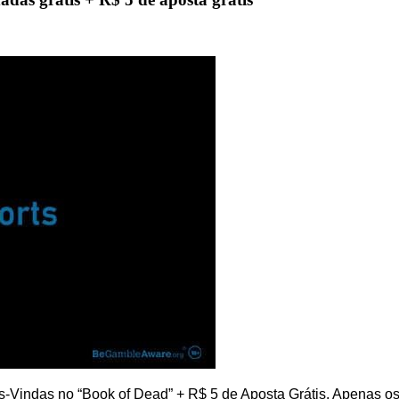
s-Vindas no “Book of Dead” + R$ 5 de Aposta Grátis.
Apenas os 