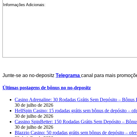
Informações Adicionais:
Junte-se ao no-depositz
Telegrama
canal para mais promoçõe
Últimas postagens de bônus no no-depositz
Casino Adrenaline: 30 Rodadas Grátis Sem Depósito – Bônus 
30 de julho de 2026
HellSpin Casino: 15 rodadas grátis sem bônus de depósito – ofe
30 de julho de 2026
Cassino SpinBetter: 150 Rodadas Grátis Sem Depósito – Bônu
30 de julho de 2026
Blazzio Casino: 50 rodadas grátis sem bônus de depósito – ofer