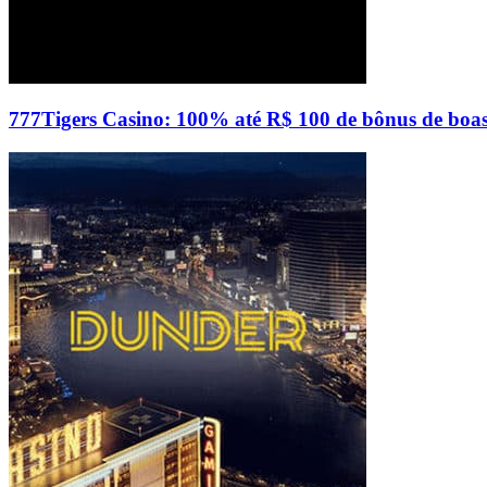
777Tigers Casino: 100% até R$ 100 de bônus de boas