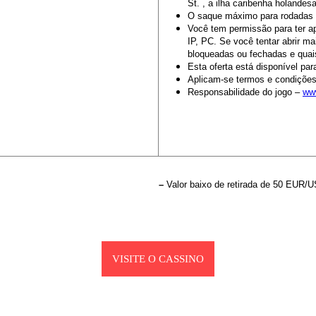
St. , a ilha caribenha holande
O saque máximo para rodadas 
Você tem permissão para ter 
IP, PC. Se você tentar abrir m
bloqueadas ou fechadas e quai
Esta oferta está disponível par
Aplicam-se termos e condiçõe
Responsabilidade do jogo –
ww
–
Valor baixo de retirada de 50 EUR/
VISITE O CASSINO