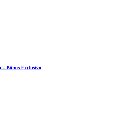
 – Bônus Exclusivo