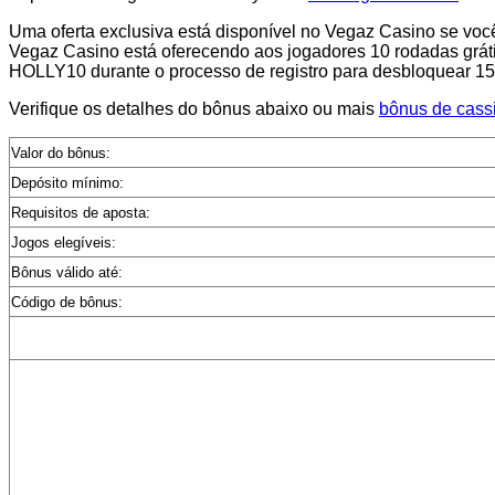
Uma oferta exclusiva está disponível no Vegaz Casino se vo
Vegaz Casino está oferecendo aos jogadores 10 rodadas grát
HOLLY10 durante o processo de registro para desbloquear 15 r
Verifique os detalhes do bônus abaixo ou mais
bônus de cass
Valor do bônus:
Depósito mínimo:
Requisitos de aposta:
Jogos elegíveis:
Bônus válido até:
Código de bônus: