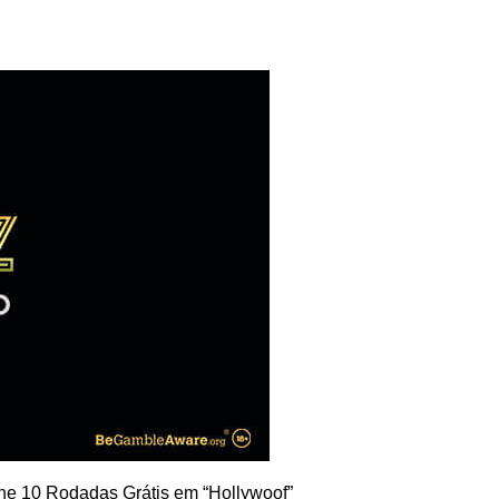
e 10 Rodadas Grátis em “Hollywoof”