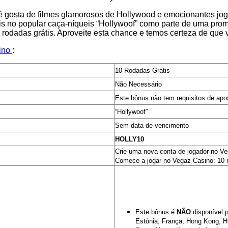
cê gosta de filmes glamorosos de Hollywood e emocionantes jo
is no popular caça-níqueis “Hollywoof” como parte de uma pro
odadas grátis. Aproveite esta chance e temos certeza de que vo
ino
:
10 Rodadas Grátis
Não Necessário
Este bônus não tem requisitos de apo
“Hollywoof”
Sem data de vencimento
HOLLY10
Crie uma nova conta de jogador no V
Comece a jogar no Vegaz Casino: 10 
Este bônus é
NÃO
disponível 
Estónia, França, Hong Kong, Hu