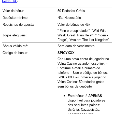
cassino
:
Valor do bônus:
50 Rodadas Grátis
Depósito mínimo:
Não Necessário
Requisitos de aposta:
Valor do bônus de 45x
“
Finn e o espiralado
“, “Wild Wild
Jogos elegíveis:
West: Great Train Heist”, “Phoenix
Forge”, “Avalon: The List Kingdom”
Bônus válido até:
Sem data de vencimento
Código de bônus:
SPICYXXX
Crie uma nova conta de jogador no
Volna Casino usando nosso link –
Confirme e-mail e número de
telefone – Use o código de bônus:
SPICYXXX – Comece a jogar no
Volna Casino: 50 rodadas grátis
sem bônus de depósito
Este bônus é
APENAS
disponível para jogadores
dos seguintes países:
Ucrânia, Cazaquistão,