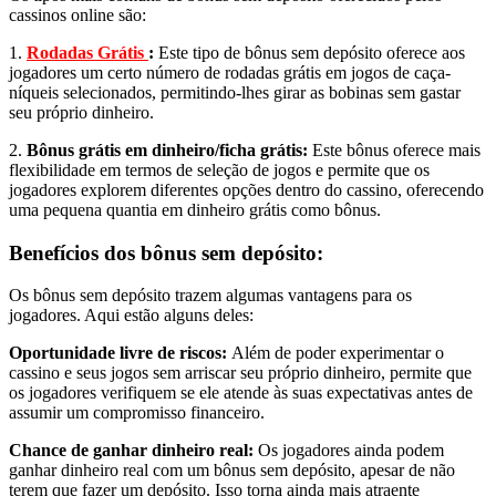
cassinos online são:
1.
Rodadas Grátis
:
Este tipo de bônus sem depósito oferece aos
jogadores um certo número de rodadas grátis em jogos de caça-
níqueis selecionados, permitindo-lhes girar as bobinas sem gastar
seu próprio dinheiro.
2.
Bônus grátis em dinheiro/ficha grátis:
Este bônus oferece mais
flexibilidade em termos de seleção de jogos e permite que os
jogadores explorem diferentes opções dentro do cassino, oferecendo
uma pequena quantia em dinheiro grátis como bônus.
Benefícios dos bônus sem depósito:
Os bônus sem depósito trazem algumas vantagens para os
jogadores. Aqui estão alguns deles:
Oportunidade livre de riscos:
Além de poder experimentar o
cassino e seus jogos sem arriscar seu próprio dinheiro, permite que
os jogadores verifiquem se ele atende às suas expectativas antes de
assumir um compromisso financeiro.
Chance de ganhar dinheiro real:
Os jogadores ainda podem
ganhar dinheiro real com um bônus sem depósito, apesar de não
terem que fazer um depósito. Isso torna ainda mais atraente