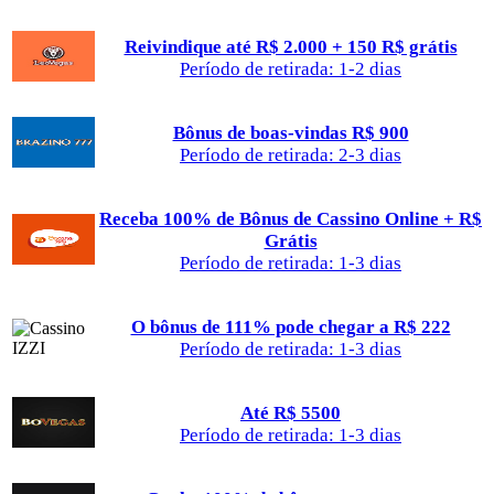
Reivindique até R$ 2.000 + 150 R$ grátis
Período de retirada: 1-2 dias
Bônus de boas-vindas R$ 900
Período de retirada: 2-3 dias
Receba 100% de Bônus de Cassino Online + R$
Grátis
Período de retirada: 1-3 dias
O bônus de 111% pode chegar a R$ 222
Período de retirada: 1-3 dias
Até R$ 5500
Período de retirada: 1-3 dias