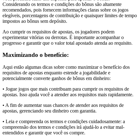
Considerando os termos e condições do bônus são altamente
recomendados, pois fornecem informações claras sobre os jogos
elegíveis, porcentagens de contribuição e quaisquer limites de tempo
impostos ao bônus sem depósito.
Ao cumprir os requisitos de apostas, os jogadores podem
experimentar vitórias ou derrotas. É importante acompanhar o
progresso e garantir que o valor total apostado atenda ao requisito.
Maximizando o benefício:
Aqui estão algumas dicas sobre como maximizar o benefício dos
requisitos de apostas enquanto estende a jogabilidade e
potencialmente converte ganhos de bônus em dinheiro:
• Jogue jogos que mais contribuam para cumprir os requisitos de
apostas. Isso ajuda você a atender aos requisitos mais rapidamente.
• A fim de aumentar suas chances de atender aos requisitos de
apostas, gerenciando seu dinheiro com garantia.
• Leia e compreenda os termos e condições cuidadosamente: a
compreensão dos termos e condições irá ajudá-lo a evitar mal-
entendidos e garantir que você os compre.