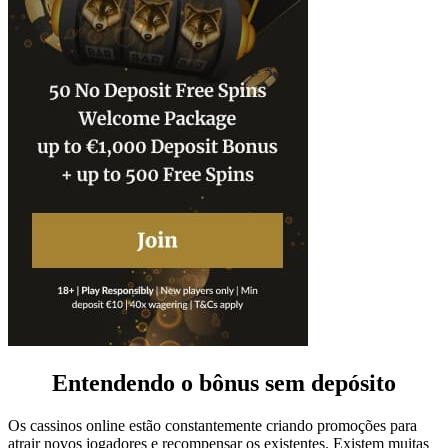
Entendendo o bônus sem depósito
Os cassinos online estão constantemente criando promoções para
atrair novos jogadores e recompensar os existentes. Existem muitas