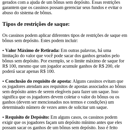
gerados com a ajuda de um bônus sem depósito. Essas restrições
garantem que os cassinos possam gerenciar seus fundos e evitar o
abuso do sistema de bônus.
Tipos de restrições de saque:
Os cassinos podem aplicar diferentes tipos de restrições de saque em
bônus sem depósito. Estes podem incluir:
•
Valor Máximo de Retirada:
Em outras palavras, há uma
limitação do valor que você pode sacar dos ganhos gerados pelo
bônus sem depósito. Por exemplo, se o limite máximo de saque for
R$ 100, mesmo que um jogador acumule ganhos de R$ 200, ele
poderá sacar apenas R$ 100.
•
Conclusão do requisito de aposta:
Alguns cassinos evitam que
os jogadores atendam aos requisitos de apostas associados ao bônus
sem depósito antes de serem elegíveis para fazer um saque. Isso
significa que os jogadores devem coletar o valor do bônus ou os
ganhos (devem ser mencionados nos termos e condições) um
determinado número de vezes antes de solicitar um saque.
•
Requisito de Depósito:
Em alguns casos, os cassinos podem
exigir que os jogadores façam um depósito mínimo antes que eles
possam sacar os ganhos de um bônus sem depósito. Isso é feito