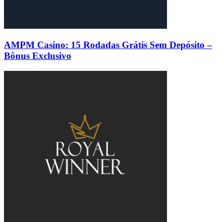
AMPM Casino: 15 Rodadas Grátis Sem Depósito –
Bônus Exclusivo