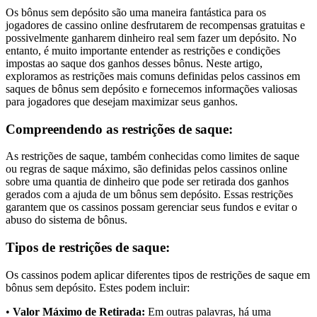
Os bônus sem depósito são uma maneira fantástica para os
jogadores de cassino online desfrutarem de recompensas gratuitas e
possivelmente ganharem dinheiro real sem fazer um depósito. No
entanto, é muito importante entender as restrições e condições
impostas ao saque dos ganhos desses bônus. Neste artigo,
exploramos as restrições mais comuns definidas pelos cassinos em
saques de bônus sem depósito e fornecemos informações valiosas
para jogadores que desejam maximizar seus ganhos.
Compreendendo as restrições de saque:
As restrições de saque, também conhecidas como limites de saque
ou regras de saque máximo, são definidas pelos cassinos online
sobre uma quantia de dinheiro que pode ser retirada dos ganhos
gerados com a ajuda de um bônus sem depósito. Essas restrições
garantem que os cassinos possam gerenciar seus fundos e evitar o
abuso do sistema de bônus.
Tipos de restrições de saque:
Os cassinos podem aplicar diferentes tipos de restrições de saque em
bônus sem depósito. Estes podem incluir:
•
Valor Máximo de Retirada:
Em outras palavras, há uma