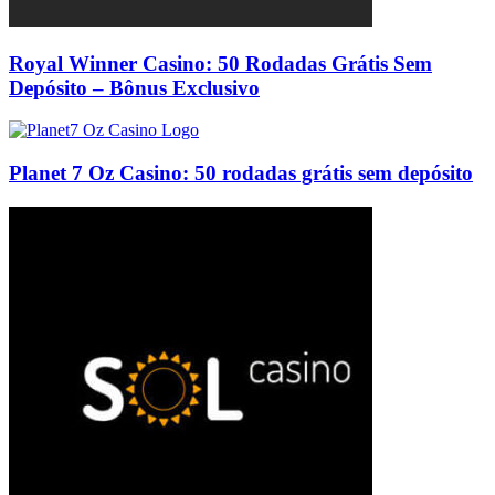
Royal Winner Casino: 50 Rodadas Grátis Sem
Depósito – Bônus Exclusivo
Planet 7 Oz Casino: 50 rodadas grátis sem depósito