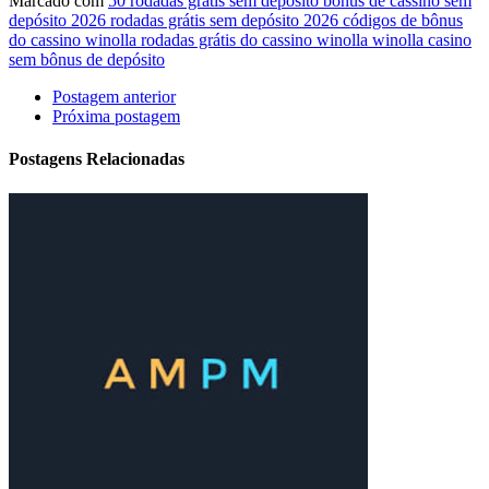
Marcado com
50 rodadas grátis sem depósito
bônus de cassino sem
depósito 2026
rodadas grátis sem depósito 2026
códigos de bônus
do cassino winolla
rodadas grátis do cassino winolla
winolla casino
sem bônus de depósito
Postagem anterior
Próxima postagem
Postagens Relacionadas