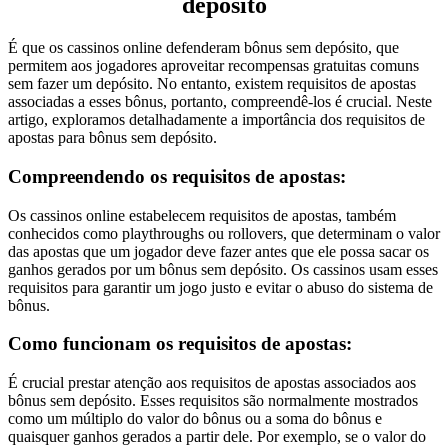
depósito
É que os cassinos online defenderam bônus sem depósito, que
permitem aos jogadores aproveitar recompensas gratuitas comuns
sem fazer um depósito. No entanto, existem requisitos de apostas
associadas a esses bônus, portanto, compreendê-los é crucial. Neste
artigo, exploramos detalhadamente a importância dos requisitos de
apostas para bônus sem depósito.
Compreendendo os requisitos de apostas:
Os cassinos online estabelecem requisitos de apostas, também
conhecidos como playthroughs ou rollovers, que determinam o valor
das apostas que um jogador deve fazer antes que ele possa sacar os
ganhos gerados por um bônus sem depósito. Os cassinos usam esses
requisitos para garantir um jogo justo e evitar o abuso do sistema de
bônus.
Como funcionam os requisitos de apostas:
É crucial prestar atenção aos requisitos de apostas associados aos
bônus sem depósito. Esses requisitos são normalmente mostrados
como um múltiplo do valor do bônus ou a soma do bônus e
quaisquer ganhos gerados a partir dele. Por exemplo, se o valor do