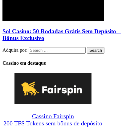
Sol Casino: 50 Rodadas Grátis Sem Depósito –
Bônus Exclusivo
Adquira por:
Cassino em destaque
Cassino Fairspin
200 TFS Tokens sem bônus de depósito