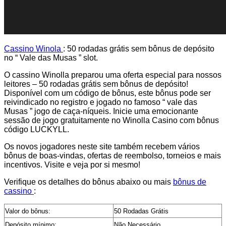
Cassino Winola
: 50 rodadas grátis sem bônus de depósito
no “
Vale das Musas
” slot.
O cassino Winolla preparou uma oferta especial para nossos
leitores – 50 rodadas grátis sem bônus de depósito!
Disponível com um código de bônus, este bônus pode ser
reivindicado no registro e jogado no famoso “
vale das
Musas
” jogo de caça-níqueis. Inicie uma emocionante
sessão de jogo gratuitamente no Winolla Casino com bônus
código LUCKYLL.
Os novos jogadores neste site também recebem vários
bônus de boas-vindas, ofertas de reembolso, torneios e mais
incentivos. Visite e veja por si mesmo!
Verifique os detalhes do bônus abaixo ou mais
bônus de
cassino
:
Valor do bônus:
50 Rodadas Grátis
Depósito mínimo:
Não Necessário