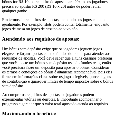
bônus for R$ 10 e o requisito de aposta para 20x, os os jogadores
precisarão apostar R$ 200 (R$ 10 x 20) antes de poder retirar
qualquer ganho.
Em termos de requisitos de apostas, nem todos os jogos contam
igualmente. Por exemplo, slots podem contar totalmente, enquanto
jogos de mesa ou jogos de cassino ao vivo não.
Atendendo aos requisitos de apostas:
Um bônus sem depósito exige que os jogadores joguem jogos
elegíveis e façam apostas com os fundos do bônus para atender aos
requisitos de apostas. Você deve saber que alguns cassinos preferem
que você aposte um bônus sem depósito usando fundos reais, então
você precisará fazer um depósito para apostar o bônus. Considerar
os termos e condições do bônus é altamente recomendável, pois eles
fornecem informações claras sobre os jogos elegíveis, porcentagens
de contribuição e quaisquer limites de tempo impostos sobre o bônus
sem depósito.
Ao cumprir os requisitos de apostas, os jogadores podem
experimentar vitórias ou derrotas. É importante acompanhar o
progresso e garantir que o valor total apostado atenda ao requisito.
Maximizando o benefício: