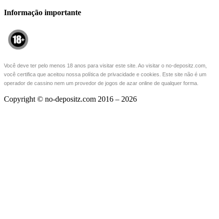
Informação importante
Você deve ter pelo menos 18 anos para visitar este site.
Ao visitar o no-depositz.com,
você certifica que aceitou nossa política de privacidade e cookies.
Este site não é um
operador de cassino nem um provedor de jogos de azar online de qualquer forma.
Copyright © no-depositz.com 2016 – 2026