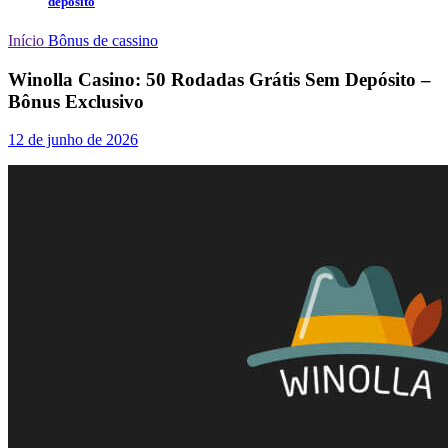
depósito
Início
Bônus de cassino
Winolla Casino: 50 Rodadas Grátis Sem Depósito –
Bônus Exclusivo
12 de junho de 2026