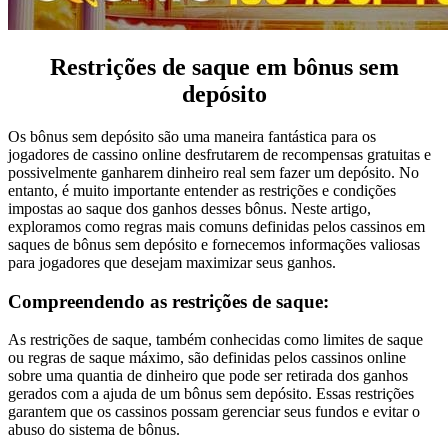
Restrições de saque em bônus sem
depósito
Os bônus sem depósito são uma maneira fantástica para os
jogadores de cassino online desfrutarem de recompensas gratuitas e
possivelmente ganharem dinheiro real sem fazer um depósito. No
entanto, é muito importante entender as restrições e condições
impostas ao saque dos ganhos desses bônus. Neste artigo,
exploramos como regras mais comuns definidas pelos cassinos em
saques de bônus sem depósito e fornecemos informações valiosas
para jogadores que desejam maximizar seus ganhos.
Compreendendo as restrições de saque:
As restrições de saque, também conhecidas como limites de saque
ou regras de saque máximo, são definidas pelos cassinos online
sobre uma quantia de dinheiro que pode ser retirada dos ganhos
gerados com a ajuda de um bônus sem depósito. Essas restrições
garantem que os cassinos possam gerenciar seus fundos e evitar o
abuso do sistema de bônus.