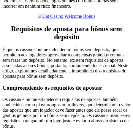
podem testar novos slots, jogos de mesa ou outras ofertas sem
incorrer em nenhum risco financeiro.
Requisitos de aposta para bônus sem
depósito
É que os cassinos online defenderam bônus sem depósito, que
permitem aos jogadores aproveitar recompensas gratuitas comuns
sem fazer um depósito. No entanto, existem requisitos de apostas
associadas a esses bônus, portanto, compreendê-los é crucial. Neste
artigo, exploramos detalhadamente a importância dos requisitos de
apostas para bônus sem depósito.
Compreendendo os requisitos de apostas:
Os cassinos online estabelecem requisitos de apostas, também
conhecidos como playthroughs ou rollovers, que determinam o valor
das apostas que um jogador deve fazer antes que ele possa sacar os
ganhos gerados por um bônus sem depósito. Os cassinos usam esses
requisitos para garantir um jogo justo e evitar o abuso do sistema de
bônus.