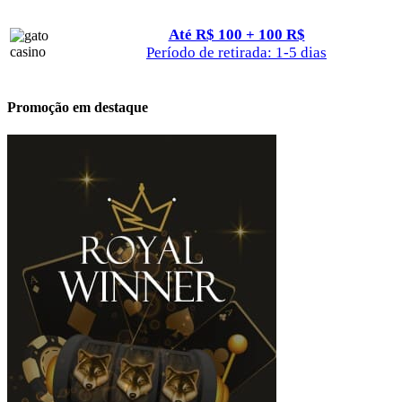
Até R$ 100 + 100 R$
Período de retirada: 1-5 dias
Promoção em destaque