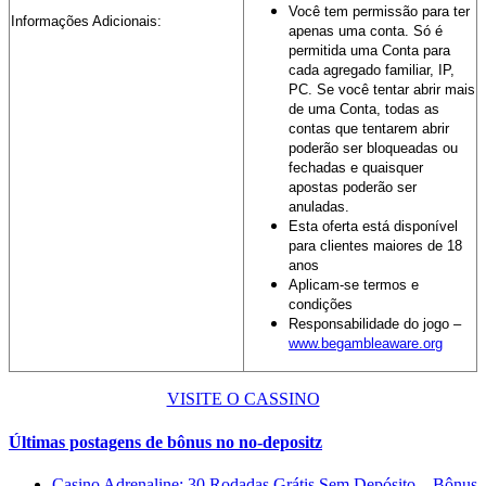
Você tem permissão para ter
Informações Adicionais:
apenas uma conta.
Só é
permitida uma Conta para
cada agregado familiar, IP,
PC. Se você tentar abrir mais
de uma Conta, todas as
contas que tentarem abrir
poderão ser bloqueadas ou
fechadas e quaisquer
apostas poderão ser
anuladas.
Esta oferta está disponível
para clientes maiores de 18
anos
Aplicam-se termos e
condições
Responsabilidade do jogo –
www.begambleaware.org
VISITE O CASSINO
Últimas postagens de bônus no no-depositz
Casino Adrenaline: 30 Rodadas Grátis Sem Depósito – Bônus