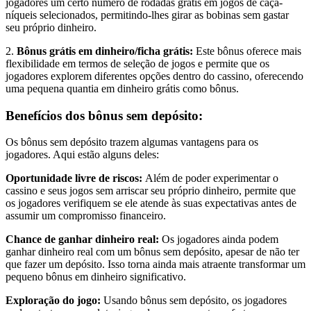
jogadores um certo número de rodadas grátis em jogos de caça-
níqueis selecionados, permitindo-lhes girar as bobinas sem gastar
seu próprio dinheiro.
2.
Bônus grátis em dinheiro/ficha grátis:
Este bônus oferece mais
flexibilidade em termos de seleção de jogos e permite que os
jogadores explorem diferentes opções dentro do cassino, oferecendo
uma pequena quantia em dinheiro grátis como bônus.
Benefícios dos bônus sem depósito:
Os bônus sem depósito trazem algumas vantagens para os
jogadores. Aqui estão alguns deles:
Oportunidade livre de riscos:
Além de poder experimentar o
cassino e seus jogos sem arriscar seu próprio dinheiro, permite que
os jogadores verifiquem se ele atende às suas expectativas antes de
assumir um compromisso financeiro.
Chance de ganhar dinheiro real:
Os jogadores ainda podem
ganhar dinheiro real com um bônus sem depósito, apesar de não ter
que fazer um depósito. Isso torna ainda mais atraente transformar um
pequeno bônus em dinheiro significativo.
Exploração do jogo:
Usando bônus sem depósito, os jogadores