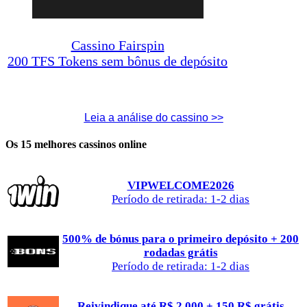
Cassino Fairspin
200 TFS Tokens sem bônus de depósito
Leia a análise do cassino >>
Os 15 melhores cassinos online
VIPWELCOME2026
Período de retirada: 1-2 dias
500% de bónus para o primeiro depósito + 200
rodadas grátis
Período de retirada: 1-2 dias
Reivindique até R$ 2.000 + 150 R$ grátis