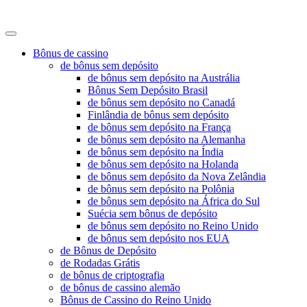
no-depositz
Bônus de cassino
de bônus sem depósito
de bônus sem depósito na Austrália
Bônus Sem Depósito Brasil
de bônus sem depósito no Canadá
Finlândia de bônus sem depósito
de bônus sem depósito na França
de bônus sem depósito na Alemanha
de bônus sem depósito na Índia
de bônus sem depósito na Holanda
de bônus sem depósito da Nova Zelândia
de bônus sem depósito na Polônia
de bônus sem depósito na África do Sul
Suécia sem bônus de depósito
de bônus sem depósito no Reino Unido
de bônus sem depósito nos EUA
de Bônus de Depósito
de Rodadas Grátis
de bônus de criptografia
de bônus de cassino alemão
Bônus de Cassino do Reino Unido