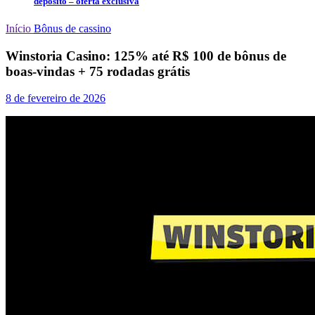
depósito – oferta exclusiva
Início
Bônus de cassino
Winstoria Casino: 125% até R$ 100 de bônus de
boas-vindas + 75 rodadas grátis
8 de fevereiro de 2026