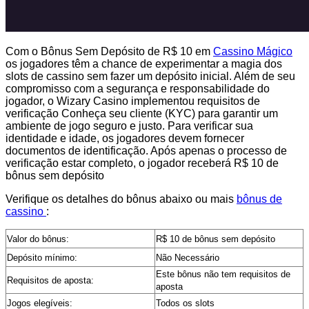
Com o Bônus Sem Depósito de R$ 10 em
Cassino Mágico
os jogadores têm a chance de experimentar a magia dos
slots de cassino sem fazer um depósito inicial. Além de seu
compromisso com a segurança e responsabilidade do
jogador, o Wizary Casino implementou requisitos de
verificação Conheça seu cliente (KYC) para garantir um
ambiente de jogo seguro e justo. Para verificar sua
identidade e idade, os jogadores devem fornecer
documentos de identificação. Após apenas o processo de
verificação estar completo, o jogador receberá R$ 10 de
bônus sem depósito
Verifique os detalhes do bônus abaixo ou mais
bônus de
cassino
:
Valor do bônus:
R$ 10 de bônus sem depósito
Depósito mínimo:
Não Necessário
Este bônus não tem requisitos de
Requisitos de aposta:
aposta
Jogos elegíveis:
Todos os slots