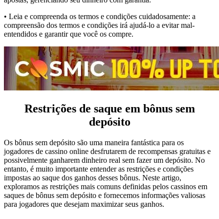
• Leia e compreenda os termos e condições cuidadosamente: a
compreensão dos termos e condições irá ajudá-lo a evitar mal-
entendidos e garantir que você os compre.
Restrições de saque em bônus sem
depósito
Os bônus sem depósito são uma maneira fantástica para os
jogadores de cassino online desfrutarem de recompensas gratuitas e
possivelmente ganharem dinheiro real sem fazer um depósito. No
entanto, é muito importante entender as restrições e condições
impostas ao saque dos ganhos desses bônus. Neste artigo,
exploramos as restrições mais comuns definidas pelos cassinos em
saques de bônus sem depósito e fornecemos informações valiosas
para jogadores que desejam maximizar seus ganhos.