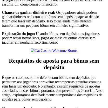
assumir um compromisso financeiro.
Chance de ganhar dinheiro real:
Os jogadores ainda podem
ganhar dinheiro real com um bônus sem depósito, apesar de não
terem que fazer um depósito. Isso torna ainda mais atraente
transformar um pequeno bônus em dinheiro significativo.
Exploração do jogo:
Usando bônus sem depósito, os jogadores
podem testar novos slots, jogos de mesa ou outras ofertas sem
incorrer em nenhum risco financeiro.
Requisitos de aposta para bônus sem
depósito
É que os cassinos online defenderam bônus sem depósito, que
permitem aos jogadores aproveitar recompensas gratuitas comuns
sem fazer um depósito. No entanto, existem requisitos de apostas
associadas a esses bônus, portanto, compreendê-los é crucial. Neste
artigo, exploramos detalhadamente a importância dos requisitos de
apostas para bônus sem depósito.