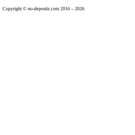
Copyright © no-depositz.com 2016 – 2026