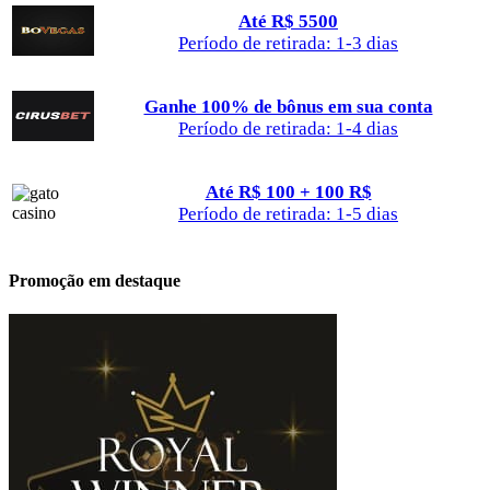
Até R$ 5500
Período de retirada: 1-3 dias
Ganhe 100% de bônus em sua conta
Período de retirada: 1-4 dias
Até R$ 100 + 100 R$
Período de retirada: 1-5 dias
Promoção em destaque