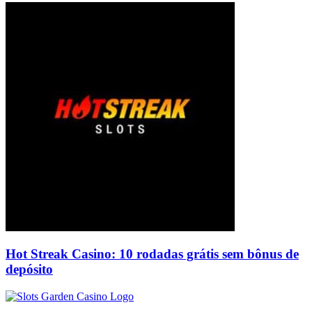
Hot Streak Casino: 10 rodadas grátis sem bônus de
depósito