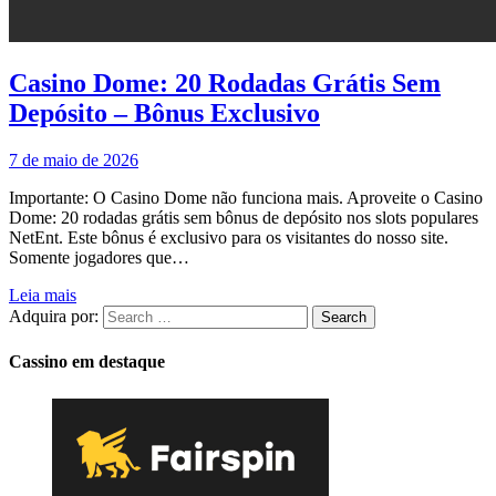
Casino Dome: 20 Rodadas Grátis Sem
Depósito – Bônus Exclusivo
7 de maio de 2026
Importante: O Casino Dome não funciona mais. Aproveite o Casino
Dome: 20 rodadas grátis sem bônus de depósito nos slots populares
NetEnt. Este bônus é exclusivo para os visitantes do nosso site.
Somente jogadores que…
Leia mais
Adquira por:
Cassino em destaque