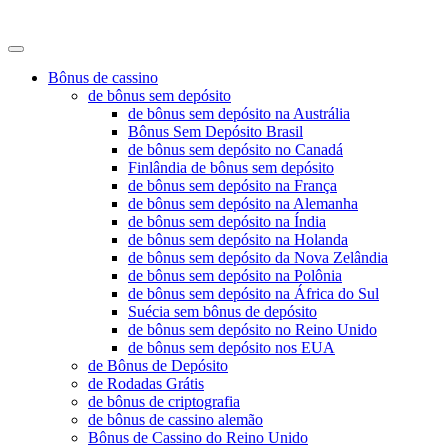
no-depositz
Bônus de cassino
de bônus sem depósito
de bônus sem depósito na Austrália
Bônus Sem Depósito Brasil
de bônus sem depósito no Canadá
Finlândia de bônus sem depósito
de bônus sem depósito na França
de bônus sem depósito na Alemanha
de bônus sem depósito na Índia
de bônus sem depósito na Holanda
de bônus sem depósito da Nova Zelândia
de bônus sem depósito na Polônia
de bônus sem depósito na África do Sul
Suécia sem bônus de depósito
de bônus sem depósito no Reino Unido
de bônus sem depósito nos EUA
de Bônus de Depósito
de Rodadas Grátis
de bônus de criptografia
de bônus de cassino alemão
Bônus de Cassino do Reino Unido