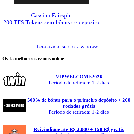
Cassino Fairspin
200 TFS Tokens sem bônus de depósito
Leia a análise do cassino >>
Os 15 melhores cassinos online
VIPWELCOME2026
Período de retirada: 1-2 dias
500% de bónus para o primeiro depósito + 200
rodadas grátis
Período de retirada: 1-2 dias
Reivindique até R$ 2.000 + 150 R$ grátis