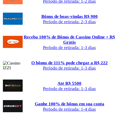
Período de retirada: 1-2 dias
Bônus de boas-vindas R$ 900
Período de retirada: 2-3 dias
Receba 100% de Bônus de Cassino Online + R$
Grátis
Período de retirada: 1-3 dias
O bônus de 111% pode chegar a R$ 222
Período de retirada: 1-3 dias
Até R$ 5500
Período de retirada: 1-3 dias
Ganhe 100% de bônus em sua conta
Período de retirada: 1-4 dias