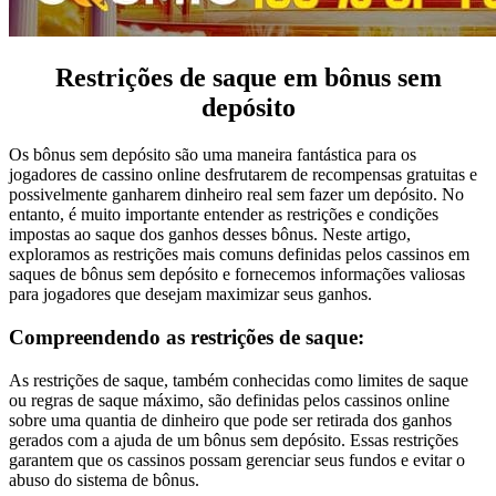
Restrições de saque em bônus sem
depósito
Os bônus sem depósito são uma maneira fantástica para os
jogadores de cassino online desfrutarem de recompensas gratuitas e
possivelmente ganharem dinheiro real sem fazer um depósito. No
entanto, é muito importante entender as restrições e condições
impostas ao saque dos ganhos desses bônus. Neste artigo,
exploramos as restrições mais comuns definidas pelos cassinos em
saques de bônus sem depósito e fornecemos informações valiosas
para jogadores que desejam maximizar seus ganhos.
Compreendendo as restrições de saque:
As restrições de saque, também conhecidas como limites de saque
ou regras de saque máximo, são definidas pelos cassinos online
sobre uma quantia de dinheiro que pode ser retirada dos ganhos
gerados com a ajuda de um bônus sem depósito. Essas restrições
garantem que os cassinos possam gerenciar seus fundos e evitar o
abuso do sistema de bônus.