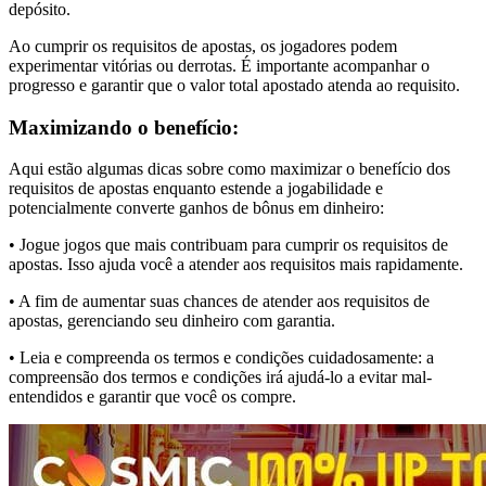
depósito.
Ao cumprir os requisitos de apostas, os jogadores podem
experimentar vitórias ou derrotas. É importante acompanhar o
progresso e garantir que o valor total apostado atenda ao requisito.
Maximizando o benefício:
Aqui estão algumas dicas sobre como maximizar o benefício dos
requisitos de apostas enquanto estende a jogabilidade e
potencialmente converte ganhos de bônus em dinheiro:
• Jogue jogos que mais contribuam para cumprir os requisitos de
apostas. Isso ajuda você a atender aos requisitos mais rapidamente.
• A fim de aumentar suas chances de atender aos requisitos de
apostas, gerenciando seu dinheiro com garantia.
• Leia e compreenda os termos e condições cuidadosamente: a
compreensão dos termos e condições irá ajudá-lo a evitar mal-
entendidos e garantir que você os compre.