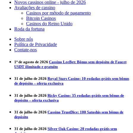
Novos cassinos online - julho de 2026
Avaliações de cassino
Casinos por método de pagamento
Bitcoin Casinos
Casinos do Reino Unido
Roda da fortuna
Sobre nós
Política de Privacidade
Contate-nos
1º de agosto de 2026
Cassino LeeBet: Bônus sem depósito de Faucet
USDT ilimitado e gratuito
31 de julho de 2026
Royal Stars Casino: 10 rodadas grátis sem bônus
de depósito – oferta exclusiva
31 de julho de 2026
Ricky Casino: 35 rodadas grátis sem bônus de
depósito – oferta exclusiva
31 de julho de 2026
Cassino TrustDice: 100 Satoshis sem bônus de
depósito
31 de julho de 2026
Silver Oak Casino: 20 rodadas grátis sem