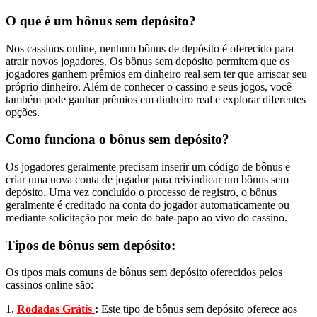
O que é um bônus sem depósito?
Nos cassinos online, nenhum bônus de depósito é oferecido para
atrair novos jogadores. Os bônus sem depósito permitem que os
jogadores ganhem prêmios em dinheiro real sem ter que arriscar seu
próprio dinheiro. Além de conhecer o cassino e seus jogos, você
também pode ganhar prêmios em dinheiro real e explorar diferentes
opções.
Como funciona o bônus sem depósito?
Os jogadores geralmente precisam inserir um código de bônus e
criar uma nova conta de jogador para reivindicar um bônus sem
depósito. Uma vez concluído o processo de registro, o bônus
geralmente é creditado na conta do jogador automaticamente ou
mediante solicitação por meio do bate-papo ao vivo do cassino.
Tipos de bônus sem depósito:
Os tipos mais comuns de bônus sem depósito oferecidos pelos
cassinos online são:
1.
Rodadas Grátis
:
Este tipo de bônus sem depósito oferece aos