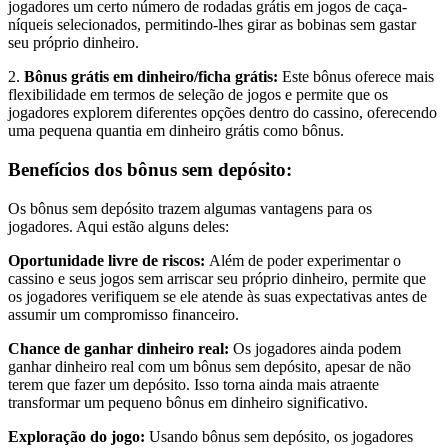
jogadores um certo número de rodadas grátis em jogos de caça-
níqueis selecionados, permitindo-lhes girar as bobinas sem gastar
seu próprio dinheiro.
2.
Bônus grátis em dinheiro/ficha grátis:
Este bônus oferece mais
flexibilidade em termos de seleção de jogos e permite que os
jogadores explorem diferentes opções dentro do cassino, oferecendo
uma pequena quantia em dinheiro grátis como bônus.
Benefícios dos bônus sem depósito:
Os bônus sem depósito trazem algumas vantagens para os
jogadores. Aqui estão alguns deles:
Oportunidade livre de riscos:
Além de poder experimentar o
cassino e seus jogos sem arriscar seu próprio dinheiro, permite que
os jogadores verifiquem se ele atende às suas expectativas antes de
assumir um compromisso financeiro.
Chance de ganhar dinheiro real:
Os jogadores ainda podem
ganhar dinheiro real com um bônus sem depósito, apesar de não
terem que fazer um depósito. Isso torna ainda mais atraente
transformar um pequeno bônus em dinheiro significativo.
Exploração do jogo:
Usando bônus sem depósito, os jogadores