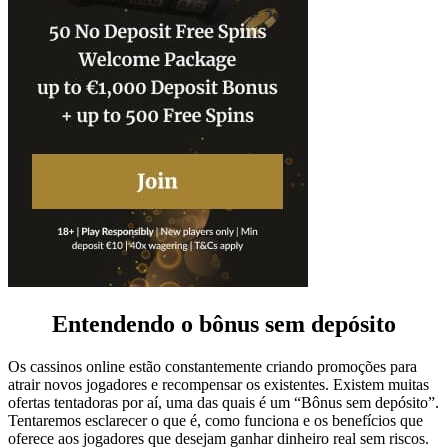
Entendendo o bônus sem depósito
Os cassinos online estão constantemente criando promoções para
atrair novos jogadores e recompensar os existentes. Existem muitas
ofertas tentadoras por aí, uma das quais é um “Bônus sem depósito”.
Tentaremos esclarecer o que é, como funciona e os benefícios que
oferece aos jogadores que desejam ganhar dinheiro real sem riscos.