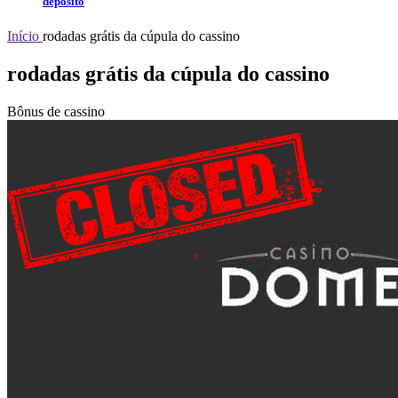
depósito
Início
rodadas grátis da cúpula do cassino
rodadas grátis da cúpula do cassino
Bônus de cassino