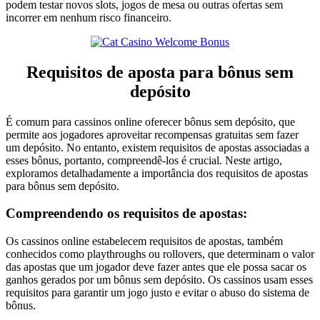
podem testar novos slots, jogos de mesa ou outras ofertas sem
incorrer em nenhum risco financeiro.
Requisitos de aposta para bônus sem
depósito
É comum para cassinos online oferecer bônus sem depósito, que
permite aos jogadores aproveitar recompensas gratuitas sem fazer
um depósito. No entanto, existem requisitos de apostas associadas a
esses bônus, portanto, compreendê-los é crucial. Neste artigo,
exploramos detalhadamente a importância dos requisitos de apostas
para bônus sem depósito.
Compreendendo os requisitos de apostas:
Os cassinos online estabelecem requisitos de apostas, também
conhecidos como playthroughs ou rollovers, que determinam o valor
das apostas que um jogador deve fazer antes que ele possa sacar os
ganhos gerados por um bônus sem depósito. Os cassinos usam esses
requisitos para garantir um jogo justo e evitar o abuso do sistema de
bônus.