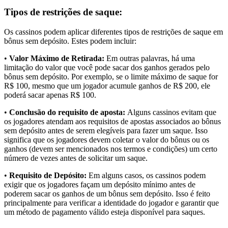
Tipos de restrições de saque:
Os cassinos podem aplicar diferentes tipos de restrições de saque em
bônus sem depósito. Estes podem incluir:
•
Valor Máximo de Retirada:
Em outras palavras, há uma
limitação do valor que você pode sacar dos ganhos gerados pelo
bônus sem depósito. Por exemplo, se o limite máximo de saque for
R$ 100, mesmo que um jogador acumule ganhos de R$ 200, ele
poderá sacar apenas R$ 100.
•
Conclusão do requisito de aposta:
Alguns cassinos evitam que
os jogadores atendam aos requisitos de apostas associados ao bônus
sem depósito antes de serem elegíveis para fazer um saque. Isso
significa que os jogadores devem coletar o valor do bônus ou os
ganhos (devem ser mencionados nos termos e condições) um certo
número de vezes antes de solicitar um saque.
•
Requisito de Depósito:
Em alguns casos, os cassinos podem
exigir que os jogadores façam um depósito mínimo antes de
poderem sacar os ganhos de um bônus sem depósito. Isso é feito
principalmente para verificar a identidade do jogador e garantir que
um método de pagamento válido esteja disponível para saques.